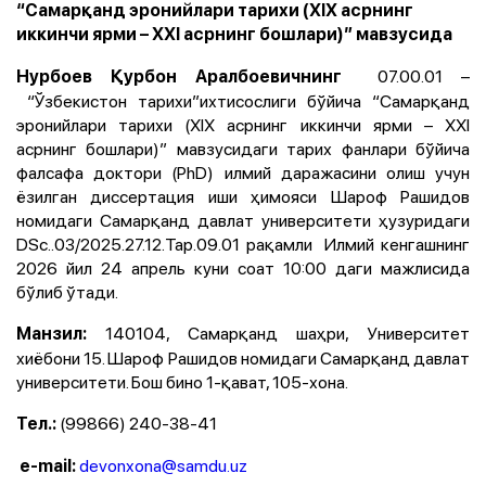
“Самарқанд эронийлари тарихи (ХIХ асрнинг
иккинчи ярми – ХХI асрнинг бошлари)” мавзусида
07.00.01 –
Нурбоев Қурбон Аралбоевичнинг
“Ўзбекистон тарихи”ихтисослиги бўйича “Самарқанд
эронийлари тарихи (ХIХ асрнинг иккинчи ярми – ХХI
асрнинг бошлари)” мавзусидаги тарих фанлари бўйича
фалсафа доктори (PhD) илмий даражасини олиш учун
ёзилган диссертация иши ҳимояси Шароф Рашидов
номидаги Самарқанд давлат университети ҳузуридаги
DSc..03/2025.27.12.Тар.09.01 рақамли Илмий кенгашнинг
2026 йил 24 апрель куни соат 10:00 даги мажлисида
бўлиб ўтади.
140104, Самарқанд шаҳри, Университет
Манзил:
хиёбони 15. Шароф Рашидов номидаги Самарқанд давлат
университети.
Бош бино 1-қават, 105-хона
.
(998
66
)
240-38-41
Тел.:
devonxona@samdu.uz
​ e-mail: