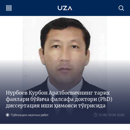
Нурбоев Қурбон Аралбоевичнинг тарих
фанлари бўйича фалсафа доктори (PhD)
диссертация иши ҳимояси тўғрисида
Публкации научных работ
12:09 / 15.04.2026