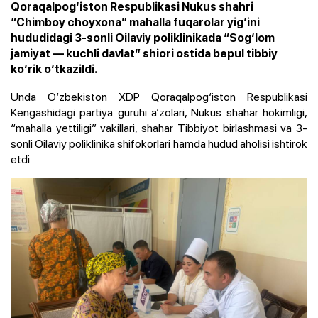
Qoraqalpog‘iston Respublikasi Nukus shahri
“Chimboy choyxona” mahalla fuqarolar yig‘ini
hududidagi 3-sonli Oilaviy poliklinikada “Sog‘lom
jamiyat — kuchli davlat” shiori ostida bepul tibbiy
ko‘rik o‘tkazildi.
Unda O‘zbekiston XDP Qoraqalpog‘iston Respublikasi
Kengashidagi partiya guruhi a’zolari, Nukus shahar hokimligi,
“mahalla yettiligi” vakillari, shahar Tibbiyot birlashmasi va 3-
sonli Oilaviy poliklinika shifokorlari hamda hudud aholisi ishtirok
etdi.