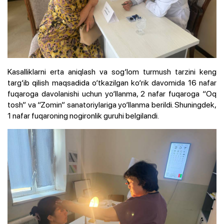
Kasalliklarni erta aniqlash va sog‘lom turmush tarzini keng
targ‘ib qilish maqsadida o‘tkazilgan ko‘rik davomida 16 nafar
fuqaroga davolanishi uchun yo‘llanma, 2 nafar fuqaroga “Oq
tosh” va “Zomin” sanatoriylariga yo‘llanma berildi. Shuningdek,
1 nafar fuqaroning nogironlik guruhi belgilandi.