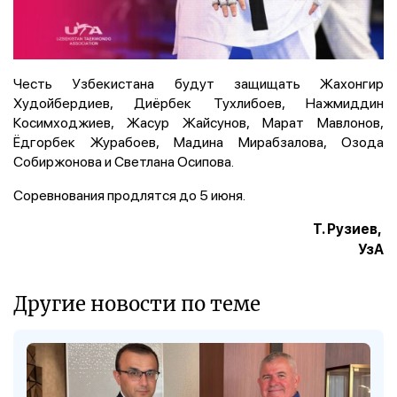
Честь Узбекистана будут защищать Жахонгир
Худойбердиев, Диёрбек Тухлибоев, Нажмиддин
Косимходжиев, Жасур Жайсунов, Марат Мавлонов,
Ёдгорбек Журабоев, Мадина Мирабзалова, Озода
Собиржонова и Светлана Осипова.
Соревнования продлятся до 5 июня.
Т. Рузиев,
УзА
Другие новости по теме