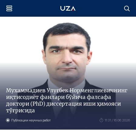
Мухаммадиев Улуғбек Норменглиевичнинг
иқтисодиёт фанлари бўйича фалсафа
доктори (PhD) диссертация иши ҳимояси
тўғрисида
Публкации научных работ
11:31 / 16.06.2026