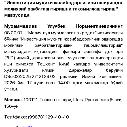
"Инвестиция муҳити жозибадорлигини оширишда
молиявий рағбатлантиришни такомиллаштириш"
мавзусида
Мухаммадиев Улуғбек Норменглиевичнинг
08.00.07 – "Молия, пул муомаласи ва кредит" ихтисослиги
бўйича "Инвестиция муҳити жозибадорлигини оширишда
молиявий рағбатлантиришни такомиллаштириш"
мавзусидаги иқтисодиёт фанлари фалсафа доктори
(PhD) илмий даражасини олиш учун ёзилган диссертация
иши ҳимояси Тошкент Кимё халқаро университети
ҳузуридаги илмий даражалар берувчи
DSc.03/2025.27.12.I.29.02 рақамли Илмий кенгашнинг
2026 йил 17 куни соат 14:00 даги мажлисида бўлиб
ўтади.
100121, Тошкент шаҳри, Шота Руставели кўчаси,
Манзил:
156-уй.
(99878) 129-40-40
Тел/факс: