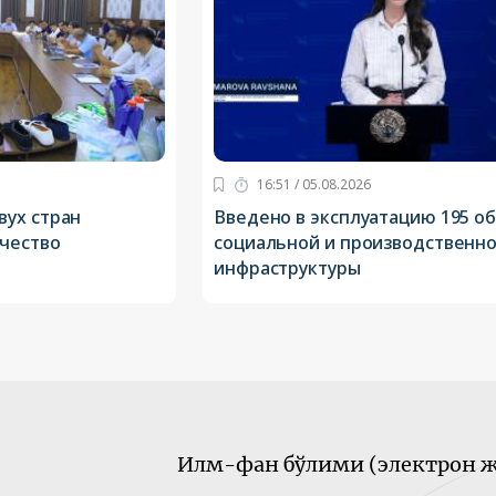
16:51 / 05.08.2026
ух стран
Введено в эксплуатацию 195 о
чество
социальной и производственн
инфраструктуры
Илм-фан бўлими (электрон ж