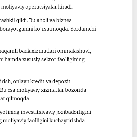
 moliyaviy operatsiyalar kiradi.
ashkil qildi. Bu aholi va biznes
ib borayotganini ko‘rsatmoqda. Yordamchi
ga raqamli bank xizmatlari ommalashuvi,
shi hamda xususiy sektor faolligining
rish, onlayn kredit va depozit
 Bu esa moliyaviy xizmatlar bozorida
mat qilmoqda.
otining investitsiyaviy jozibadorligini
g moliyaviy faolligini kuchaytirishda