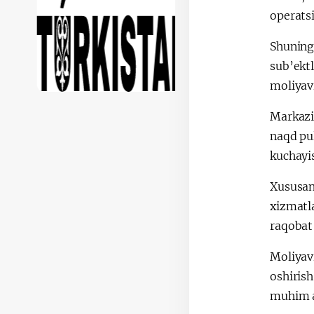
operatsi
Shuningd
sub’ekt
moliyavi
Markaziy
naqd pul
kuchayi
Xususan,
xizmatl
raqobat 
Moliyavi
oshirish
muhim a