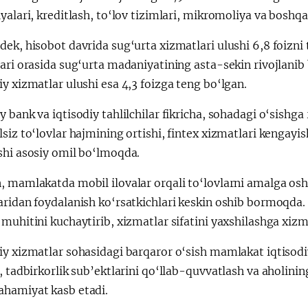
yalari, kreditlash, to‘lov tizimlari, mikromoliya va boshqa
ek, hisobot davrida sug‘urta xizmatlari ulushi 6,8 foizni t
lari orasida sug‘urta madaniyatining asta-sekin rivojlan
y xizmatlar ulushi esa 4,3 foizga teng bo‘lgan.
 bank va iqtisodiy tahlilchilar fikricha, sohadagi o‘sish
siz to‘lovlar hajmining ortishi, fintex xizmatlari kengayi
shi asosiy omil bo‘lmoqda.
 mamlakatda mobil ilovalar orqali to‘lovlarni amalga oshi
aridan foydalanish ko‘rsatkichlari keskin oshib bormoqda.
muhitini kuchaytirib, xizmatlar sifatini yaxshilashga xiz
y xizmatlar sohasidagi barqaror o‘sish mamlakat iqtisodiy
, tadbirkorlik sub’ektlarini qo‘llab-quvvatlash va aholinin
hamiyat kasb etadi.