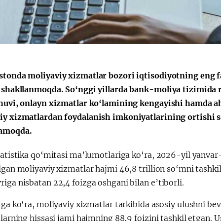
Поручение
Видеоселектор
Президента – в
совещания под
действии
председательс
Президента
Шавката
Мирзиёева
stonda moliyaviy xizmatlar bozori iqtisodiyotning eng f
a shakllanmoqda. So‘nggi yillarda bank-moliya tizimida 
shuvi, onlayn xizmatlar ko‘lamining kengayishi hamda ah
iy xizmatlardan foydalanish imkoniyatlarining ortishi s
lamoqda.
statistika qo‘mitasi ma’lumotlariga ko‘ra, 2026-yil yanva
lgan moliyaviy xizmatlar hajmi 46,8 trillion so‘mni tashkil
iga nisbatan 22,4 foizga oshgani bilan e’tiborli.
rga ko‘ra, moliyaviy xizmatlar tarkibida asosiy ulushni be
ularning hissasi jami hajmning 88,9 foizini tashkil etgan.