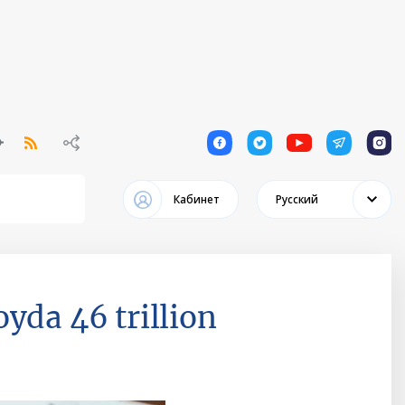
1
1
1
1
1
Кабинет
Русский
yda 46 trillion