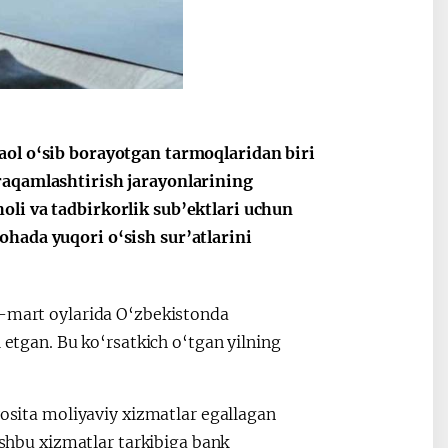
ные
После визита
2025 год – Го
Президента…
охраны
твом
окружающей
и «зеленой»
экономики
aol o‘sib borayotgan tarmoqlaridan biri
raqamlashtirish jarayonlarining
oli va tadbirkorlik sub’ektlari uchun
ohada yuqori o‘sish sur’atlarini
r–mart oylarida O‘zbekistonda
 etgan. Bu ko‘rsatkich o‘tgan yilning
vosita moliyaviy xizmatlar egallagan
 Ushbu xizmatlar tarkibiga bank