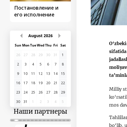
Постановление и
Поездки
его исполнение
Президента
August
2026
O‘zbeki
Sun
Mon
Tue
Wed
Thu
Fri
Sat
sifatid
26
27
28
29
30
31
1
jadalla
2
3
4
5
6
7
8
moliyav
9
10
11
12
13
14
15
ta’min
16
17
18
19
20
21
22
Milliy 
23
24
25
26
27
28
29
ko‘rsati
30
31
1
2
3
4
5
mos davr
Наши партнеры
Tahlilla
bo‘lib, 