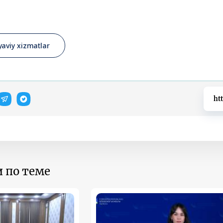
yaviy xizmatlar
ht
 по теме