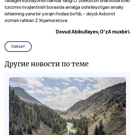
faolligini kuchaytirish hamda Yangi O‘zbekiston sharoitida ichki
turizmni rivojlantirish borasida amalga oshirilayotgan amaliy
ishlarining yana bir yorqin ifodasi bo‘ldi, – deydi Axborot
xizmati rahbari Z.Xojamuratova.
Dovud Abibullayev, O‘zA muxbiri.
Саёҳат
Другие новости по теме