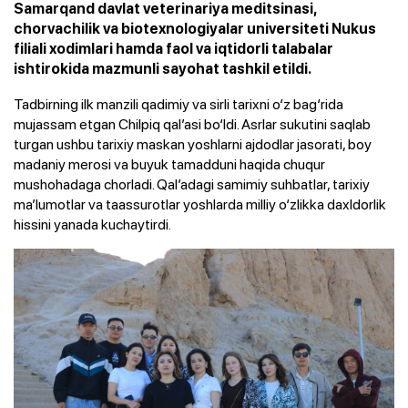
Samarqand davlat veterinariya meditsinasi,
chorvachilik va biotexnologiyalar universiteti Nukus
filiali xodimlari hamda faol va iqtidorli talabalar
ishtirokida mazmunli sayohat tashkil etildi.
Tadbirning ilk manzili qadimiy va sirli tarixni o‘z bag‘rida
mujassam etgan Chilpiq qal’asi bo‘ldi. Asrlar sukutini saqlab
turgan ushbu tarixiy maskan yoshlarni ajdodlar jasorati, boy
madaniy merosi va buyuk tamadduni haqida chuqur
mushohadaga chorladi. Qal’adagi samimiy suhbatlar, tarixiy
ma’lumotlar va taassurotlar yoshlarda milliy o‘zlikka daxldorlik
hissini yanada kuchaytirdi.