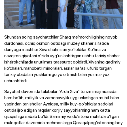
Shundan so‘ng sayohatchilar Sharq me’morchiligining noyob
durdonasi, ochiq osmon ostidagi muzey shahar sifatida
dunyoga mashhur Xiva shahri sari yo‘l oldilar. Ko‘hna va
navqiron qiyofani o‘zida uyg‘unlashtirgan ushbu tarixiy shahar
ishtirokchilarda unutilmas taassurot qoldirdi. Xivaning qadimiy
ko‘chalari, mahobatli minoralari, asrlar nafasi ufurib turgan
tarixiy obidalari yoshlarni go‘yo o‘tmish bilan yuzma-yuz
uchrashtirdi.
Sayohat davomida talabalar “Arda Xiva” turizm majmuasida
ham bo‘lib, milliylik va zamonaviylik uyg‘unlashgan muhit bilan
yaqindan tanishdilar. Ayniqsa, milliy kuy-qo‘shiqlar sadolari
ostida ijro etilgan raqslar xorijiy sayyohlarning ham katta
qiziqishiga sabab bo‘ldi. Samimiy va do‘stona muhitda o‘tgan
muloqotlar davomida mehmonlarga Qoraqalpog‘istonning boy