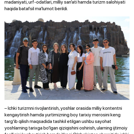
madaniyati, urf-odatlari, milliy san’ati hamda turizm salohiyati
haqida batafsil ma’lumot berildi.
– Ichki turizmni rivojlantirish, yoshlar orasida milliy kontentni
kengaytirish hamda yurtimizning boy tarixiy merosini keng
targ‘ib qilish maqsadida tashkil etilgan ushbu sayohat
yoshlarning tarixga bo‘lgan qiziqishini oshirish, ularning ijtimoiy