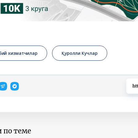
бий хизматчилар
Қуролли Кучлар
ht
 по теме