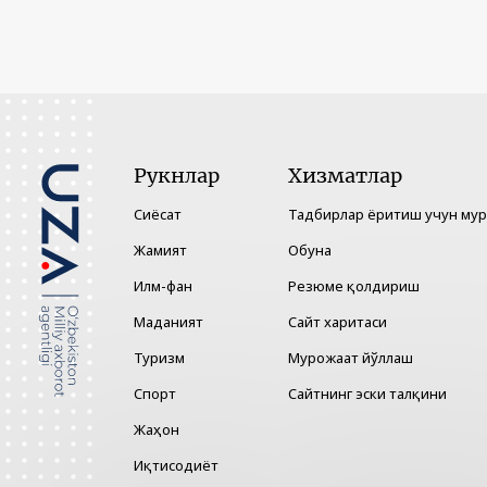
Рукнлар
Хизматлар
Сиёсат
Тадбирлар ёритиш учун му
Жамият
Обуна
Илм-фан
Резюме қолдириш
Маданият
Сайт харитаси
Туризм
Мурожаат йўллаш
Спорт
Сайтнинг эски талқини
Жаҳон
Иқтисодиёт