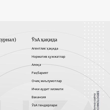
урнал)
ЎзА ҳақида
Агентлик ҳақида
Норматив ҳужжатлар
Алоқа
Раҳбарият
Очиқ маълумотлар
Ички аудит хизмати
Вакансия
ЎзА тендерлари