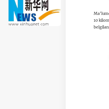
Ma’lumo
10 kilom
belgila