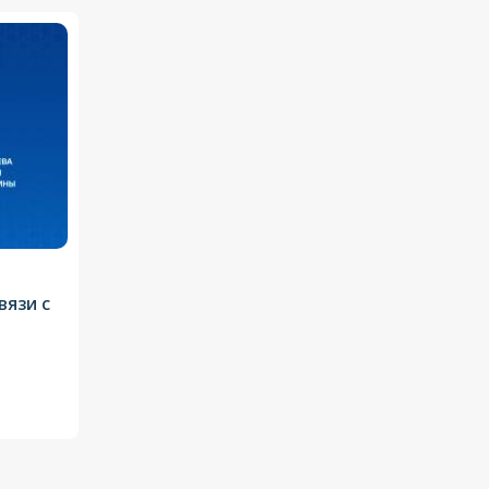
вязи с
в