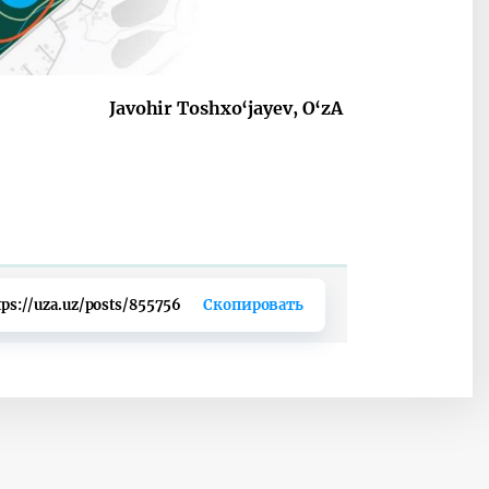
Javohir Toshxo‘jayev, O‘zA
tps://uza.uz/posts/855756
Скопировать