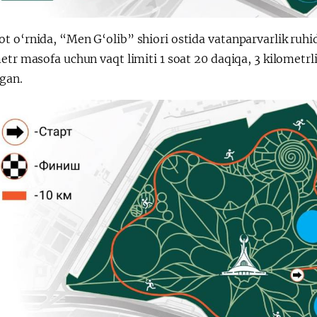
t o‘rnida, “Men G‘olib” shiori ostida vatanparvarlik ru
etr masofa uchun vaqt limiti 1 soat 20 daqiqa, 3 kilometrl
ngan.