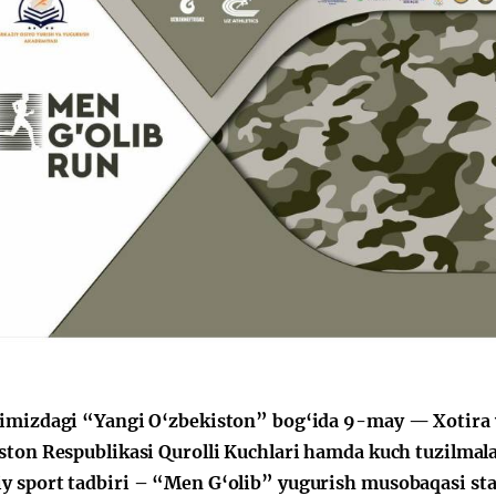
imizdagi “Yangi O‘zbekiston” bog‘ida 9-may — Xotira 
ston Respublikasi Qurolli Kuchlari hamda kuch tuzilmala
 sport tadbiri – “Men G‘olib” yugurish musobaqasi star