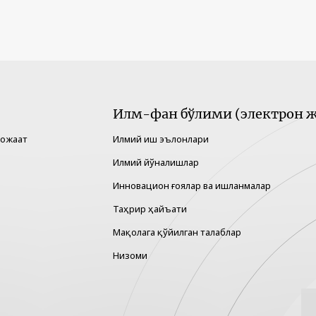
Илм-фан бўлими (электрон ж
рожаат
Илмий иш эълонлари
Илмий йўналишлар
Инновацион ғоялар ва ишланмалар
Таҳрир ҳайъати
Мақолага қўйилган талаблар
Низоми