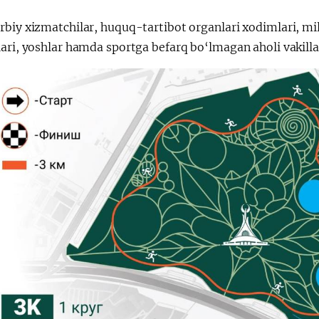
Поездки
Поручение
biy xizmatchilar, huquq-tartibot organlari xodimlari, mil
Президента
Президента – в
lari, yoshlar hamda sportga befarq bo‘lmagan aholi vakill
действии