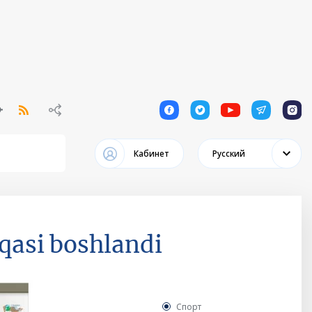
1
1
1
1
1
Кабинет
Русский
qasi boshlandi
Спорт