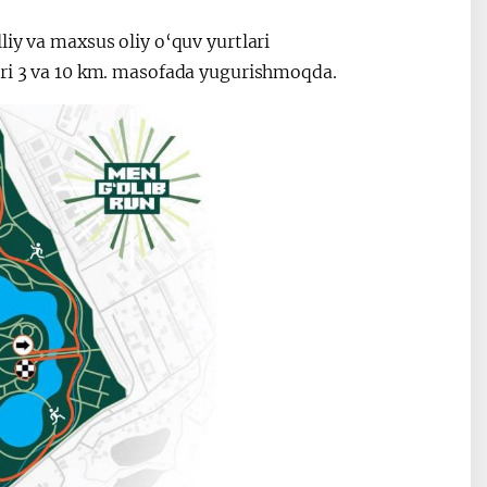
Видеоселекторные
После визит
liy va maxsus oliy o‘quv yurtlari
совещания под
Президента
ari 3 va 10 km. masofada yugurishmoqda.
председательством
Президента
Шавката
Мирзиёева