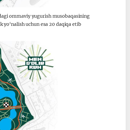
hidagi ommaviy yugurish musobaqasining
ik yo‘nalish uchun esa 20 daqiqa etib