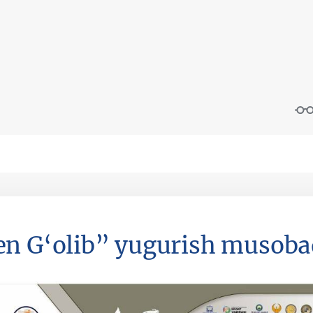
n G‘olib” yugurish musoba