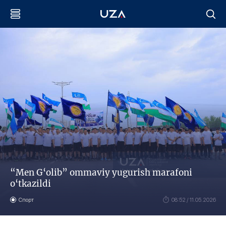
“Men G‘olib” ommaviy yugurish marafoni
o‘tkazildi
Спорт
08:52 / 11.05.2026