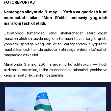
FOTOREPORTAJ
Namangan viloyatida 9-may — Xotira va qadrlash kuni
munosabati bilan “Men G‘olib” ommaviy yugurish
marafoni tashkil etildi.
Davlatobod tumanidagi Yangi shaharchadan start olgan
marafon aholi o‘rtasida sog‘lom turmush tarzini targ‘ib qilish,
yoshlarni sportga keng jalb etish, vatanparvarlik tuyg‘ularini
mustahkamlash hamda ajdodlar xotirasiga ehtirom ko‘rsatish
maqsadida o‘tkazildi.
Marafonda 3 ming 250 nafardan ortiq ishtirokchi — kuch
tuzilmalari xodimlari, ta’lim muassasalari talabalari, yoshlar va
keng jamoatchilik vakillari qatnashdi.