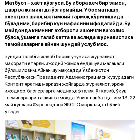
Матбуот – ҳаёт кўзгуси. Бу ибора ҳеч бир замон,
давр ва жамиятда ўзгармайди. У босма нашр,
электрон шакл, ижтимоий тармоқ кўринишида
бўладими, барибир кун нафасини ифодалайди. Бу
майдонда кимнинг ахбороти ишончли ва холис
бўлса, ўшанга талаб катта ва аслида журналистика
тамойилларига айнан шундай услуб мос.
Бундай талабга жавоб бериш учун эса журналист
маҳорати етарли, ижодий жамоа ёндашуви малакали
бўлиши лозим. Айнан шу мақсадда Ўзбекистон
Республикаси Президенти Администрацияси ҳузуридаги
Контент яратиш маркази жойларда журналист, эркин
ижодкор, блогерларга медиа ҳафталик ўтказиб, ўқув
-семинарлари ташкил этмоқда. Унинг навбатдагиси 18-22
май кунлари Фарғонадаги ЭКСПО марказида бўлиб
ўтади.