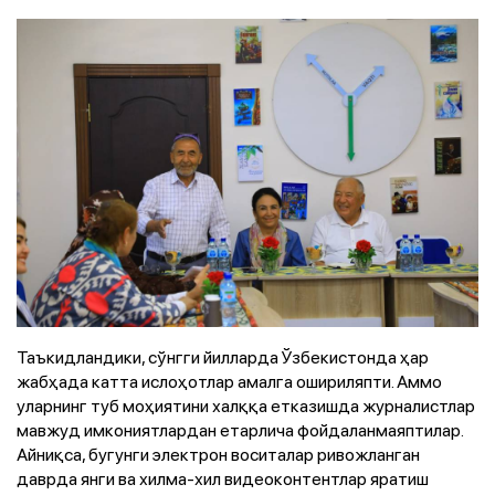
Таъкидландики, сўнгги йилларда Ўзбекистонда ҳар
жабҳада катта ислоҳотлар амалга ошириляпти. Аммо
уларнинг туб моҳиятини халққа етказишда журналистлар
мавжуд имкониятлардан етарлича фойдаланмаяптилар.
Айниқса, бугунги электрон воситалар ривожланган
даврда янги ва хилма-хил видеоконтентлар яратиш