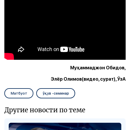
Муҳаммаджон Обидов,
Элёр Олимов(видео, сурат), ЎзА
Матбуот
ўқув -семинар
Другие новости по теме