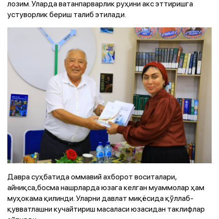
лозим. Уларда ватанпарварлик руҳини акс эттиришга
устуворлик бериш талиб этилади.
Давра суҳбатида оммавий ахборот воситалари,
айниқса,босма нашрларда юзага келган муаммолар ҳам
муҳокама қилинди. Уларни давлат миқёсида қўллаб-
қувватлашни кучайтириш масаласи юзасидан таклифлар