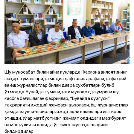
Шу муносабат билан айни кунларда Фарғона вилоятининг
шаҳар-туманларида медиа ҳафталик арафасида фахрий
ва ёш журналистлар билан давра суҳбатлари бўлиб
ўтмоқда. Бувайда туманидаги мулоқотда умрини шу
касбга бағишлаган фахрийлар, “Бувайда кўзгуси”
таҳририяти ижодий жамоаси аъзолари, ёш журналистлар
ҳамда ёзувчи-шоирлар, ижод аҳли вакиллари иштирок
этишди. Улар матбуотнинг жамият олдидаги мажбурият
ва масъулияти ҳақида ўз фикр-мулоҳазаларини
билдирдилар.