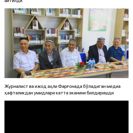
айтилди.
Журналист ва ижод аҳли Фарғонада бўладиган медиа
ҳафталикдан умидлари катта эканини билдиришди.