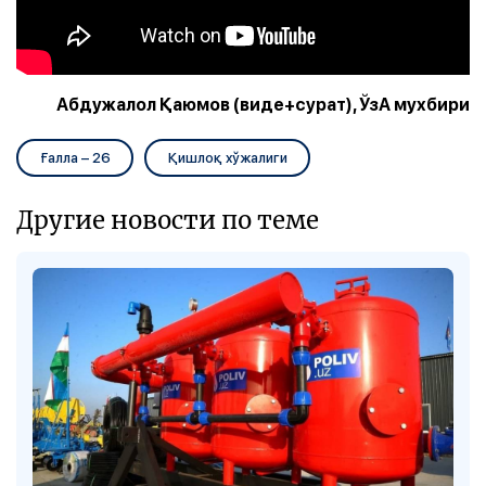
Абдужалол Қаюмов (виде+сурат), ЎзА мухбири
Ғалла – 26
Қишлоқ хўжалиги
Другие новости по теме