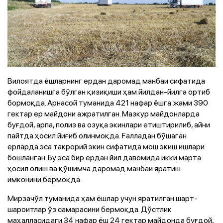
Вилоятда ёшларнинг ердан даромад манбаи сифатида
фойдаланишга бўлган қизиқиши ҳам йилдан-йилга ортиб
бормоқда. Арнасой туманида 421 нафар ёшга жами 390
гектар ер майдони ажратилган. Мазкур майдонларда
буғдой, арпа, полиз ва озуқа экинлари етиштирилиб, айни
пайтда ҳосил йиғиб олинмоқда. Ғалладан бўшаган
ерларда эса такрорий экин сифатида мош экиш ишлари
бошланган. Бу эса бир ердан йил давомида икки марта
ҳосил олиш ва қўшимча даромад манбаи яратиш
имконини бермоқда.
Мирзачўл туманида ҳам ёшлар учун яратилган шарт-
шароитлар ўз самарасини бермоқда. Дўстлик
маҳалласидаги 34 нафар ёш 24 гектар майдонда буғдой,