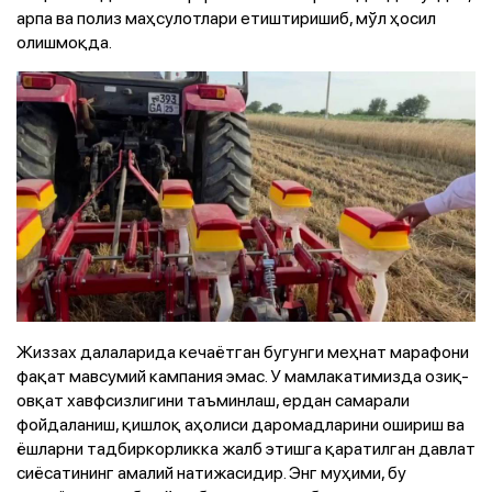
арпа ва полиз маҳсулотлари етиштиришиб, мўл ҳосил
олишмоқда.
Жиззах далаларида кечаётган бугунги меҳнат марафони
фақат мавсумий кампания эмас. У мамлакатимизда озиқ-
овқат хавфсизлигини таъминлаш, ердан самарали
фойдаланиш, қишлоқ аҳолиси даромадларини ошириш ва
ёшларни тадбиркорликка жалб этишга қаратилган давлат
сиёсатининг амалий натижасидир. Энг муҳими, бу