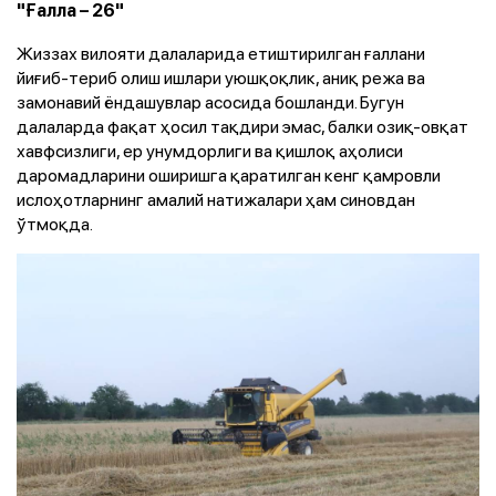
"Ғалла – 26"
Жиззах вилояти далаларида етиштирилган ғаллани
йиғиб-териб олиш ишлари уюшқоқлик, аниқ режа ва
замонавий ёндашувлар асосида бошланди. Бугун
далаларда фақат ҳосил тақдири эмас, балки озиқ-овқат
хавфсизлиги, ер унумдорлиги ва қишлоқ аҳолиси
даромадларини оширишга қаратилган кенг қамровли
ислоҳотларнинг амалий натижалари ҳам синовдан
ўтмоқда.