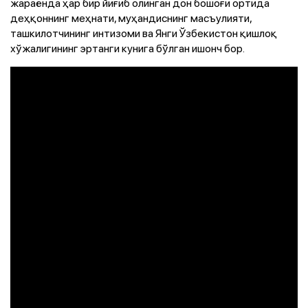
жараёнда ҳар бир йиғиб олинган дон бошоғи ортида
деҳқоннинг меҳнати, муҳандиснинг масъулияти,
ташкилотчининг интизоми ва Янги Ўзбекистон қишлоқ
хўжалигининг эртанги кунига бўлган ишонч бор.