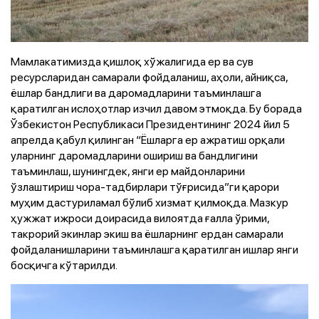
Мамлакатимизда қишлоқ хўжалигида ер ва сув
ресурсларидан самарали фойдаланиш, аҳоли, айниқса,
ёшлар бандлиги ва даромадларини таъминлашга
қаратилган ислоҳотлар изчил давом этмоқда. Бу борада
Ўзбекистон Республикаси Президентининг 2024 йил 5
апрелда қабул қилинган “Ёшларга ер ажратиш орқали
уларнинг даромадларини ошириш ва бандлигини
таъминлаш, шунингдек, янги ер майдонларини
ўзлаштириш чора-тадбирлари тўғрисида”ги қарори
муҳим дастуриламал бўлиб хизмат қилмоқда. Мазкур
ҳужжат ижроси доирасида вилоятда ғалла ўрими,
такрорий экинлар экиш ва ёшларнинг ердан самарали
фойдаланишларини таъминлашга қаратилган ишлар янги
босқичга кўтарилди.