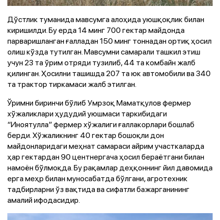
Дўстлик туманида мавсумга алоҳида уюшқоқлик билан
киришилди. Бу ерда 14 минг 700 гектар майдонда
парваришланган ғалладан 150 минг тоннадан ортиқ ҳосил
олиш кўзда тутилган. Мавсумни самарали ташкил этиш
учун 23 та ўрим отряди тузилиб, 44 та комбайн жалб
қилинган. Ҳосилни ташишда 207 та юк автомобили ва 340
та трактор тиркамаси жалб этилган.
Ўримни биринчи бўлиб Умрзоқ Маматқулов фермер
хўжаликлари ҳудудий уюшмаси таркибидаги
“Иноятулла” фермер хўжалиги ғаллакорлари бошлаб
берди. Хўжаликнинг 40 гектар бошоқли дон
майдонларидаги меҳнат самараси айрим участкаларда
ҳар гектардан 90 центнергача ҳосил бераётгани билан
намоён бўлмоқда. Бу рақамлар деҳқоннинг йил давомида
ерга меҳр билан муносабатда бўлгани, агротехник
тадбирларни ўз вақтида ва сифатли бажарганининг
амалий ифодасидир.