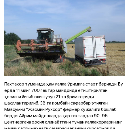
Пахтакор туманида ҳам ғалла ўримига старт берилди. Бу
ерда 11 минг 700 гектар майдонда етиштирилган
ҳосилни йиғиб олиш учун 21 та ўрим отряди
шакллантирилиб, 38 та комбайн сафарбар этилган.
Мавсумни “Жасмин Рухсор” фермер хўжалиги бошлаб
берди. Айрим майдонларда ҳар гектардан 90–95
центнергача ҳосил олинаётгани туман ғаллакорларининг
машаққатли меҳнати самараси эканини кўрсатмоқда.