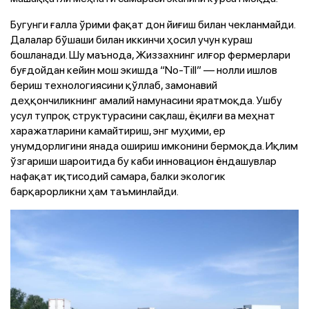
Бугунги ғалла ўрими фақат дон йиғиш билан чекланмайди.
Далалар бўшаши билан иккинчи ҳосил учун кураш
бошланади. Шу маънода, Жиззахнинг илғор фермерлари
буғдойдан кейин мош экишда “No-Till” — нолли ишлов
бериш технологиясини қўллаб, замонавий
деҳқончиликнинг амалий намунасини яратмоқда. Ушбу
усул тупроқ структурасини сақлаш, ёқилғи ва меҳнат
харажатларини камайтириш, энг муҳими, ер
унумдорлигини янада ошириш имконини бермоқда. Иқлим
ўзгариши шароитида бу каби инновацион ёндашувлар
нафақат иқтисодий самара, балки экологик
барқарорликни ҳам таъминлайди.