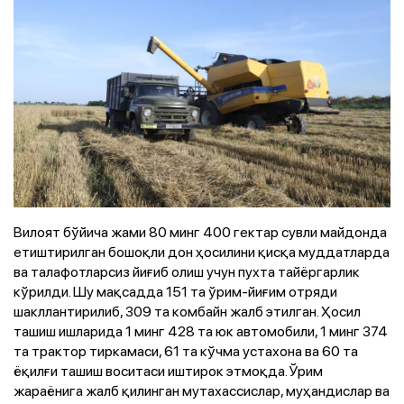
Вилоят бўйича жами 80 минг 400 гектар сувли майдонда
етиштирилган бошоқли дон ҳосилини қисқа муддатларда
ва талафотларсиз йиғиб олиш учун пухта тайёргарлик
кўрилди. Шу мақсадда 151 та ўрим-йиғим отряди
шакллантирилиб, 309 та комбайн жалб этилган. Ҳосил
ташиш ишларида 1 минг 428 та юк автомобили, 1 минг 374
та трактор тиркамаси, 61 та кўчма устахона ва 60 та
ёқилғи ташиш воситаси иштирок этмоқда. Ўрим
жараёнига жалб қилинган мутахассислар, муҳандислар ва