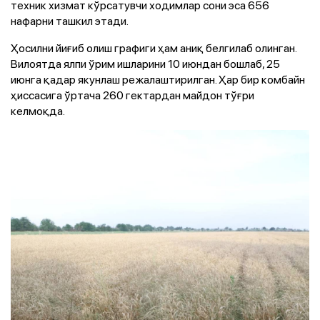
техник хизмат кўрсатувчи ходимлар сони эса 656
нафарни ташкил этади.
Ҳосилни йиғиб олиш графиги ҳам аниқ белгилаб олинган.
Вилоятда ялпи ўрим ишларини 10 июндан бошлаб, 25
июнга қадар якунлаш режалаштирилган. Ҳар бир комбайн
ҳиссасига ўртача 260 гектардан майдон тўғри
келмоқда.