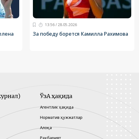
13:56 / 28.05.2026
елена
За победу борется Камилла Рахимова
урнал)
ЎзА ҳақида
Агентлик ҳақида
Норматив ҳужжатлар
Алоқа
Раҳбарият