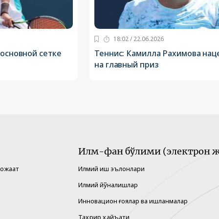
18:02 / 22.06.2026
 основной сетке
Теннис: Камилла Рахимова нац
на главный приз
Илм-фан бўлими (электрон ж
рожаат
Илмий иш эълонлари
Илмий йўналишлар
Инновацион ғоялар ва ишланмалар
Таҳрир ҳайъати