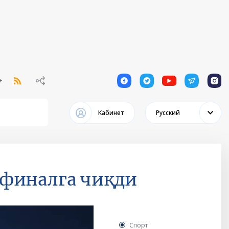
1
1
1
1
1
Кабинет
Русский
 финалга чиқди
Спорт