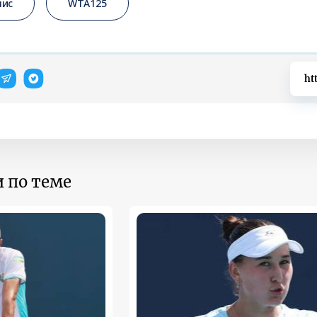
нис
WTA125
ht
 по теме