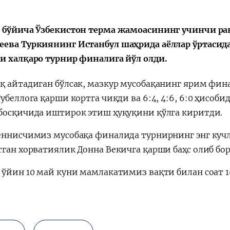
Поручение
Видеоселектор
Президента – в
совещания под
 бўйича Ўзбекистон терма жамоасининг учинчи р
действии
председательс
ева Туркиянинг Истанбул шаҳрида аёллар ўртасида
Президента
и халқаро турнир финалига йўл олди.
Шавката
Мирзиёева
қ айтадиган бўлсак, мазкур мусобақанинг ярим фи
убеллога қарши кортга чиқди ва 6:4, 4:6, 6:0 ҳисоби
босқичида иштирок этиш ҳуқуқини қўлга киритди.
еннисчимиз мусобақа финалида турнирнинг энг куч
тган хорватиялик Донна Векичга қарши баҳс олиб бо
 ўйин 10 май куни мамлакатимиз вақти билан соат 16