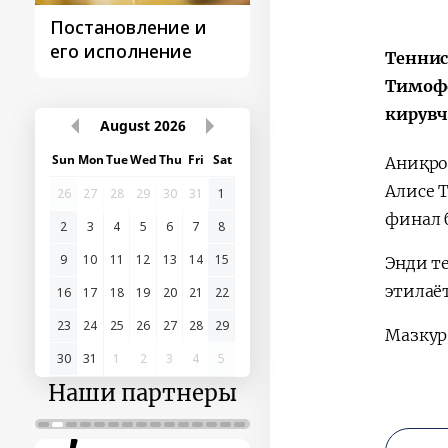
Постановление и
Поездки
его исполнение
Президента
Теннис
Тимофе
кирувч
August
2026
Sun
Mon
Tue
Wed
Thu
Fri
Sat
Аниқро
Алисе Т
26
27
28
29
30
31
1
финал 
2
3
4
5
6
7
8
9
10
11
12
13
14
15
Энди т
этилаё
16
17
18
19
20
21
22
23
24
25
26
27
28
29
Мазкур
30
31
1
2
3
4
5
Наши партнеры