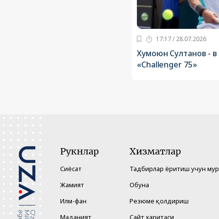
17:17 / 28.07.2026
Хумоюн Султанов - в
«Challenger 75»
Рукнлар
Хизматлар
Сиёсат
Тадбирлар ёритиш учун му
Жамият
Обуна
Илм-фан
Резюме қолдириш
Маданият
Сайт харитаси