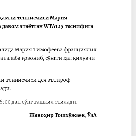
ные
После визита
2025 год – Го
Президента…
охраны
ақамли теннисчиси Мария
твом
окружающей
 давом этаётган WTA125 таснифига
и «зеленой»
экономики
налида Мария Тимофеева франциялик
да ғалаба қозониб, сўнгги ҳал қилувчи
ли теннисчиси дея эътироф
ради.
:00 дан сўнг ташкил этилади.
Жавоҳир Тошхўжаев, ЎзА