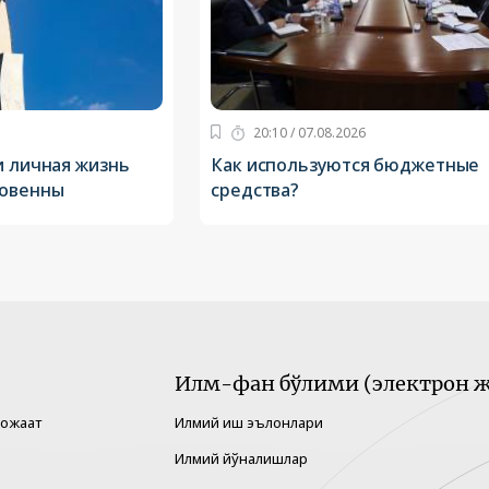
20:10 / 07.08.2026
и личная жизнь
Как используются бюджетные
новенны
средства?
Илм-фан бўлими (электрон ж
рожаат
Илмий иш эълонлари
Илмий йўналишлар