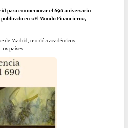
ные
После визита
2025 год – Го
drid para conmemorar el 690 aniversario
Президента…
охраны
 publicado en «El Mundo Financiero»,
твом
окружающей
и «зеленой»
экономики
abe de Madrid, reunió a académicos,
ros países.