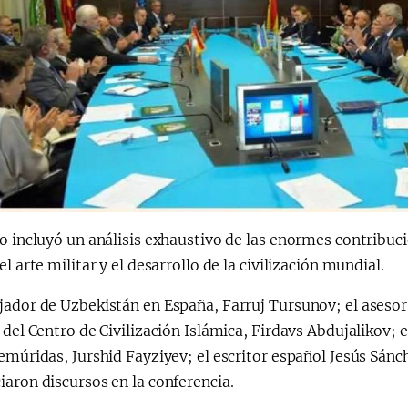
o incluyó un análisis exhaustivo de las enormes contribuc
el arte militar y el desarrollo de la civilización mundial.
ador de Uzbekistán en España, Farruj Tursunov; el asesor 
 del Centro de Civilización Islámica, Firdavs Abdujalikov; 
emúridas, Jurshid Fayziyev; el escritor español Jesús Sán
aron discursos en la conferencia.