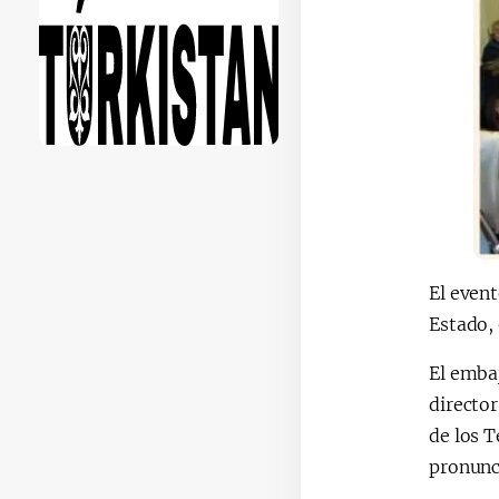
El event
Estado, 
El embaj
director
de los T
pronunci