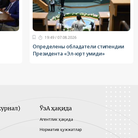
19:49 / 07.08.2026
Определены обладатели стипендии
Президента «Эл-юрт умиди»
урнал)
ЎзА ҳақида
Агентлик ҳақида
Норматив ҳужжатлар