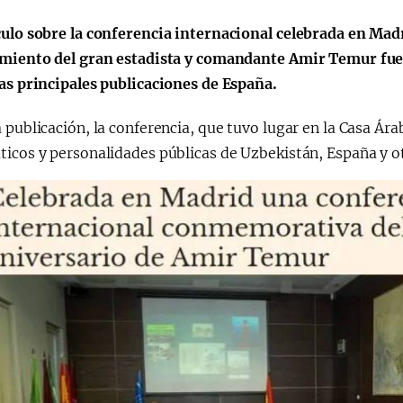
Поручение
Видеоселектор
culo sobre la conferencia internacional celebrada en Ma
Президента – в
совещания под
imiento del gran estadista y comandante Amir Temur fue
действии
председательс
las principales publicaciones de España.
Президента
Шавката
 publicación, la conferencia, que tuvo lugar en la Casa Ár
Мирзиёева
icos y personalidades públicas de Uzbekistán, España y ot