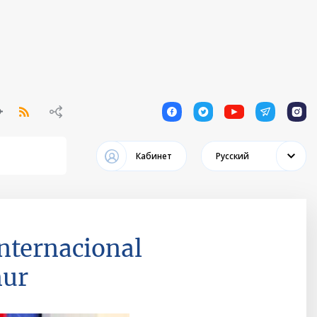
1
1
1
1
1
Кабинет
Русский
nternacional
mur