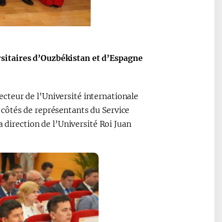
ные
После визита
2025 год – Го
Президента…
охраны
твом
окружающей
и «зеленой»
sitaires d’Ouzbékistan et d’Espagne
экономики
teur de l’Université internationale
côtés de représentants du Service
a direction de l’Université Roi Juan