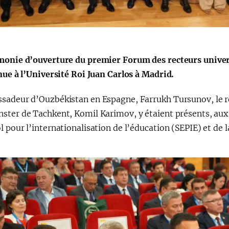
Поручение
Видеоселектор
Президента – в
совещания под
действии
председательс
Президента
monie d’ouverture du premier Forum des recteurs univer
Шавката
nue à l’Université Roi Juan Carlos à Madrid.
Мирзиёева
sadeur d’Ouzbékistan en Espagne, Farrukh Tursunov, le rec
ster de Tachkent, Komil Karimov, y étaient présents, aux 
 pour l’internationalisation de l’éducation (SEPIE) et de l