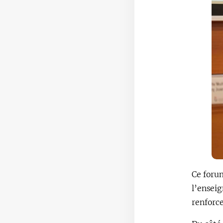
Ce foru
l’enseig
renforc