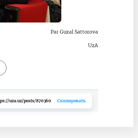
Par Guzal Sattorova
UzA
tps://uza.uz/posts/870360
Скопировать