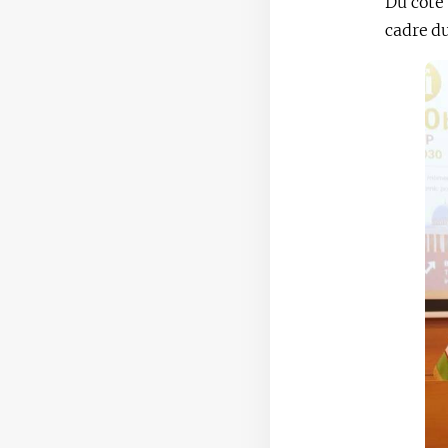
Du côté 
cadre du