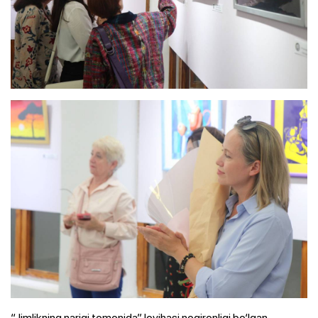
“Jimlikning narigi tomonida” loyihasi nogironligi bo‘lgan