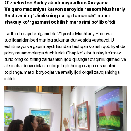
O‘zbekiston Badiiy akademiyasi Ikuo Xirayama
Xalqaro madaniyat karvon saroyida rassom Mushtariy
Saidovaning “Jimlikning narigi tomonida” nomli
shaxsiy ko‘rgazmasi ochilish marosimi bo‘lib o‘tdi.
Tadbirda qayd etilganidek, 21 yoshli Mushtariy Saidova
tug‘ilganidan beri mutloq sukunat dunyosida yashaydi. U
eshitmaydi va gapirmaydi. Bundan tashqari ko‘rish qobiliyatida
jiddiy muammolarga duch keldi. Chap ko‘zi butunlay ko‘rmay
turib o‘ng ko‘zining zaiflashishi ijod qilishga to‘sqinlik qilmadi va
aksincha dunyo bilan muloqot qilishning o‘ziga xos usulini
topishga, mato, bo‘yoqlar va amaliy ijod orqali zavqlanishga
intildi.