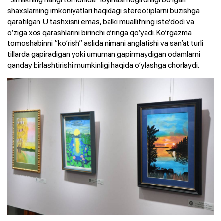
shaxslarning imkoniyatlari haqidagi stereotiplarni buzishga
qaratilgan. U tashxisni emas, balki muallifning iste’dodi va
o‘ziga xos qarashlarini birinchi o‘ringa qo‘yadi. Ko‘rgazma
tomoshabinni “ko‘rish” aslida nimani anglatishi va san’at turli
tillarda gapiradigan yoki umuman gapirmaydigan odamlarni
qanday birlashtirishi mumkinligi haqida o‘ylashga chorlaydi.