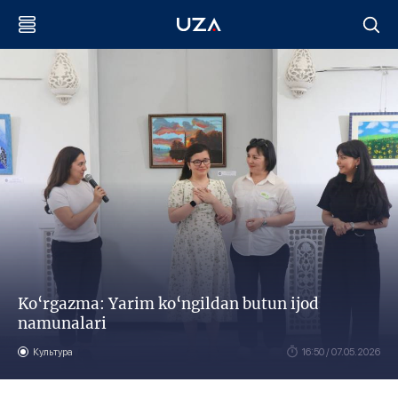
Ko‘rgazma: Yarim ko‘ngildan butun ijod
namunalari
Культура
16:50 / 07.05.2026