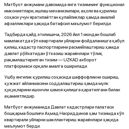
Матбуот анжумани давомида янги тизимнинг функционал
имкониятлари, ишлаш механизмлари, аҳоли ва қурилиш
соҳаси учун яратилаётган қулайликлар ҳамда амалий
афзалликлари ҳақида батафсил маълумот берилди.
Тадбирда қайд этилишича, 2026 йил 1 июндан бошлаб
мамлакатда кўп квартирали уйларни фойдаланишга қабул
қилиш, кадастр паспортларини расмийлаштириш ҳамда
давлат рўйхатидан ўтказиш жараёнлари тўлиқ
рақамлаштирилган тизим — UZKAD ахборот
платформаси орқали амалга оширилади.
Ушбу янгилик қурилиш соҳасида шаффофликни ошириш,
ҳужжат айланмасини соддалаштириш ҳамда мулк
ҳуқуқларини ишончли ҳимоя қилишга қаратилгани билан
аҳамиятлидир.
Матбуот анжуманида Давлат кадастрлари палатаси
бошқарма бошлиғи Аҳмад Насриддинов ҳам тизимда кўп
квартирали уйларни шакллантириш жараёнлари ҳақида
маълумот берди.