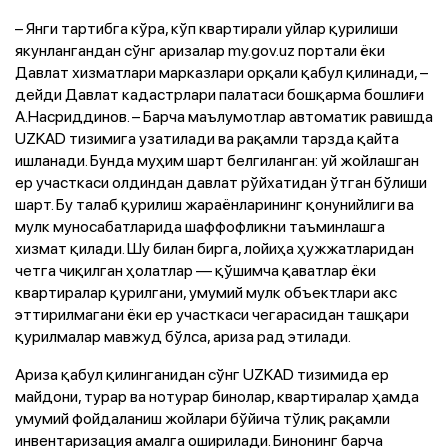
– Янги тартибга кўра, кўп квартирали уйлар қурилиши
якунлангандан сўнг аризалар my.gov.uz портали ёки
Давлат хизматлари марказлари орқали қабул қилинади, –
дейди Давлат кадастрлари палатаси бошқарма бошлиғи
А.Насриддинов. – Барча маълумотлар автоматик равишда
UZKAD тизимига узатилади ва рақамли тарзда қайта
ишланади. Бунда муҳим шарт белгиланган: уй жойлашган
ер участкаси олдиндан давлат рўйхатидан ўтган бўлиши
шарт. Бу талаб қурилиш жараёнларининг қонунийлиги ва
мулк муносабатларида шаффофликни таъминлашга
хизмат қилади. Шу билан бирга, лойиҳа ҳужжатларидан
четга чиқилган ҳолатлар — қўшимча қаватлар ёки
квартиралар қурилгани, умумий мулк объектлари акс
эттирилмагани ёки ер участкаси чегарасидан ташқари
қурилмалар мавжуд бўлса, ариза рад этилади.
Ариза қабул қилинганидан сўнг UZKAD тизимида ер
майдони, турар ва нотурар бинолар, квартиралар ҳамда
умумий фойдаланиш жойлари бўйича тўлиқ рақамли
инвентаризация амалга оширилади. Бинонинг барча