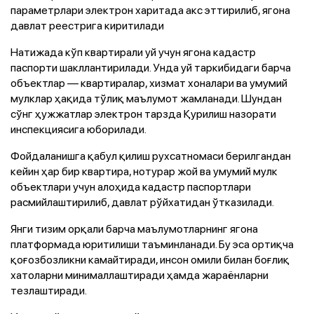
параметрлари электрон харитада акс эттирилиб, ягона
давлат реестрига киритилади
Натижада кўп квартирали уй учун ягона кадастр
паспорти шакллантирилади. Унда уй таркибидаги барча
объектлар — квартиралар, хизмат хоналари ва умумий
мулклар ҳақида тўлиқ маълумот жамланади. Шундан
сўнг ҳужжатлар электрон тарзда Қурилиш назорати
инспекциясига юборилади.
Фойдаланишга қабул қилиш рухсатномаси берилгандан
кейин ҳар бир квартира, нотурар жой ва умумий мулк
объектлари учун алоҳида кадастр паспортлари
расмийлаштирилиб, давлат рўйхатидан ўтказилади.
Янги тизим орқали барча маълумотларнинг ягона
платформада юритилиши таъминланади. Бу эса ортиқча
қоғозбозликни камайтиради, инсон омили билан боғлиқ
хатоларни минималлаштиради ҳамда жараёнларни
тезлаштиради.