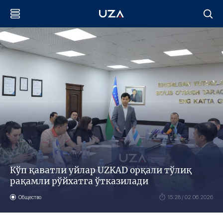
Кўп қаватли уйлар UZKAD орқали тўлиқ
рақамли рўйхатга ўтказилади
Общество
15:28 / 02.06.2026