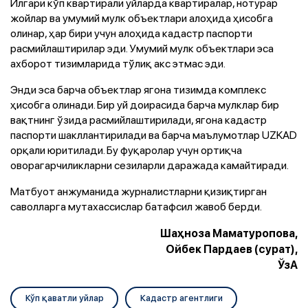
Илгари кўп квартирали уйларда квартиралар, нотурар
жойлар ва умумий мулк объектлари алоҳида ҳисобга
олинар, ҳар бири учун алоҳида кадастр паспорти
расмийлаштирилар эди. Умумий мулк объектлари эса
ахборот тизимларида тўлиқ акс этмас эди.
Энди эса барча объектлар ягона тизимда комплекс
ҳисобга олинади. Бир уй доирасида барча мулклар бир
вақтнинг ўзида расмийлаштирилади, ягона кадастр
паспорти шакллантирилади ва барча маълумотлар UZKAD
орқали юритилади. Бу фуқаролар учун ортиқча
оворагарчиликларни сезиларли даражада камайтиради.
Матбуот анжуманида журналистларни қизиқтирган
саволларга мутахассислар батафсил жавоб берди.
Шаҳноза Маматуропова,
Ойбек Пардаев (сурат),
ЎзА
Кўп қаватли уйлар
Кадастр агентлиги