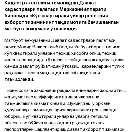
Кадастр агентлиги томонидан Давлат
кадастрлари палатаси Марказий аппарати
биносида «Кўп квартирали уйлар реестри»
ахборот тизимининг тақдимотига бағишланган
матбуот анжумани ўтказилди.
Матбуот анжуманини Давлат кадастрлари палатаси
раиси Моҳир Валиёв очиб берди. Ушбу ахборот тизими
кўп квартирали уйларни техник ҳисобга олиш, техник
инвентаризациядан ўтказиш, фойдаланишга қабул қилиш
ҳамда давлат рўйхатидан ўтказиш жараёнларини тўлиқ
рақамлаштириш мақсадида ишлаб чиқилгани
таъкидланди.
Тизим соҳага замонавий рақамли ечимларни жорий этиш,
маълумотлар шаффофлиги ва ишончлилигини
таъминлашга хизмат қилади. Шунингдек, у орқали
қурувчилар томонидан аризаларни электрон шаклда
юбориш, кўп квартирали уйлар ва уларга тегишли
объектлар бўйича ягона кадастр ҳамда техник
паспортларни шакллантириш, давлат ахборот тизимлари