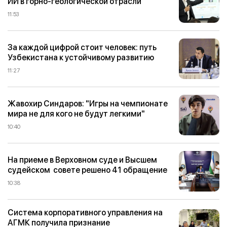
ИИ в горно-геологической отрасли
11:53
За каждой цифрой стоит человек: путь
Узбекистана к устойчивому развитию
11:27
Жавохир Синдаров: "Игры на чемпионате
мира не для кого не будут легкими"
10:40
На приеме в Верховном суде и Высшем
судейском совете решено 41 обращение
10:38
Система корпоративного управления на
АГМК получила признание