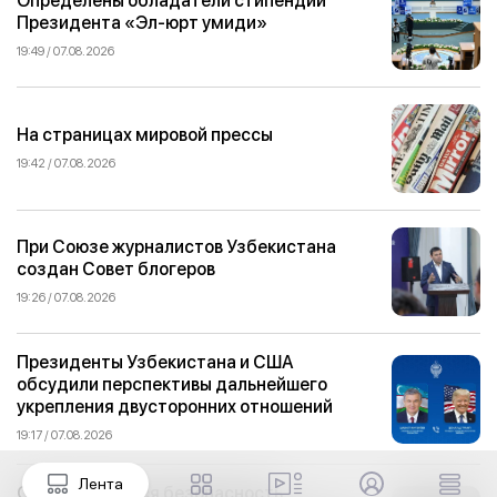
Президента «Эл-юрт умиди»
19:49 / 07.08.2026
На страницах мировой прессы
19:42 / 07.08.2026
При Союзе журналистов Узбекистана
создан Совет блогеров
19:26 / 07.08.2026
Президенты Узбекистана и США
обсудили перспективы дальнейшего
укрепления двусторонних отношений
19:17 / 07.08.2026
Лента
Обеспечивается безопасность