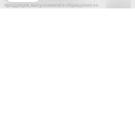
продукции, выпускаемой в обращение на
внутреннем рынке
19:07 / 07.08.2026
Экономические реформы и региональное
сотрудничество Узбекистана получили
высокую оценку
18:58 / 07.08.2026
Будет сформирован энергетический
паспорт каждой махалли
18:43 / 07.08.2026
Созидательные инициативы
способствуют повышению
благосостояния населения
18:22 / 07.08.2026