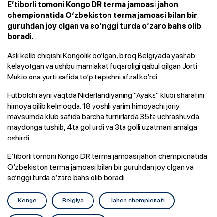
E’tiborli tomoni Kongo DR terma jamoasi jahon
chempionatida O‘zbekiston terma jamoasi bilan bir
guruhdan joy olgan va so‘nggi turda o‘zaro bahs olib
boradi.
Asli kelib chiqishi Kongolik bo‘lgan, biroq Belgiyada yashab
kelayotgan va ushbu mamlakat fuqaroligi qabul qilgan Jorti
Mukio ona yurti safida to‘p tepishni afzal ko‘rdi.
Futbolchi ayni vaqtda Niderlandiyaning "Ayaks" klubi sharafini
himoya qilib kelmoqda. 18 yoshli yarim himoyachi joriy
mavsumda klub safida barcha turnirlarda 35ta uchrashuvda
maydonga tushib, 4ta gol urdi va 3ta golli uzatmani amalga
oshirdi.
E’tiborli tomoni Kongo DR terma jamoasi jahon chempionatida
O‘zbekiston terma jamoasi bilan bir guruhdan joy olgan va
so‘nggi turda o‘zaro bahs olib boradi.
Kongo
Belgiya
Jahon chempionati