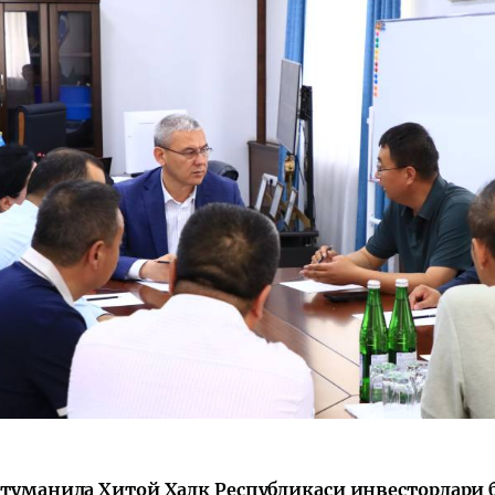
 туманида Хитой Халқ Республикаси инвесторлари