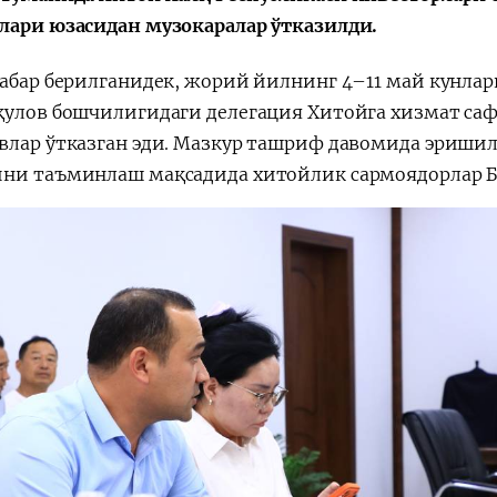
лари юзасидан музокаралар ўтказилди.
Поручение
Видеоселектор
Президента – в
совещания под
хабар берилганидек, жорий йилнинг 4–11 май кунла
действии
председательс
Президента
қулов бошчилигидаги делегация Хитойга хизмат саф
Шавката
влар ўтказган эди. Мазкур ташриф давомида эриши
Мирзиёева
ни таъминлаш мақсадида хитойлик сармоядорлар Б