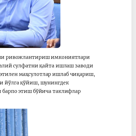
атни ривожлантириш имкониятлари
калий сулфатни қайта ишлаш заводи
этилен маҳсулотлар ишлаб чиқариш,
и йўлга қўйиш, шунингдек
и барпо этиш бўйича таклифлар