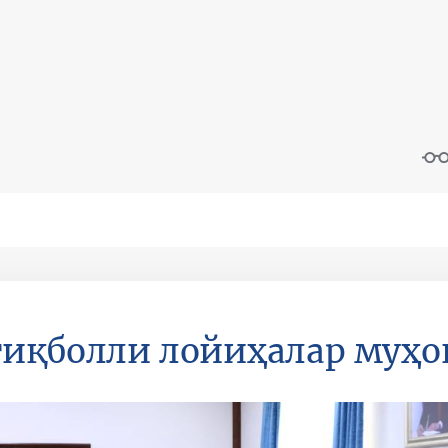
иқболли лойиҳалар муҳо