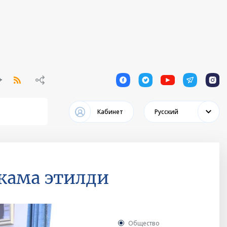
1
1
1
1
1
Кабинет
Русский
кама этилди
Общество