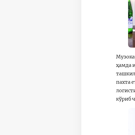
Музока
ҳамда 
ташкил
пахта 
логист
кўриб 