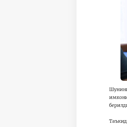
Шунинг
имкони
берилд
Таъкид