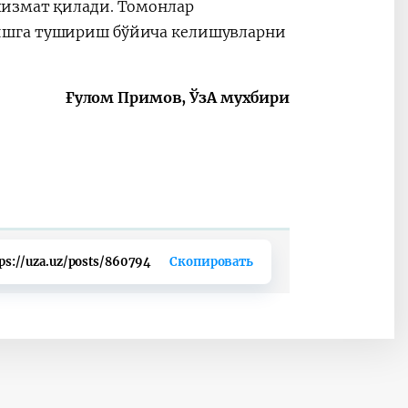
хизмат қилади. Томонлар
ишга тушириш бўйича келишувларни
Ғулом Примов, ЎзА мухбири
ps://uza.uz/posts/860794
Скопировать