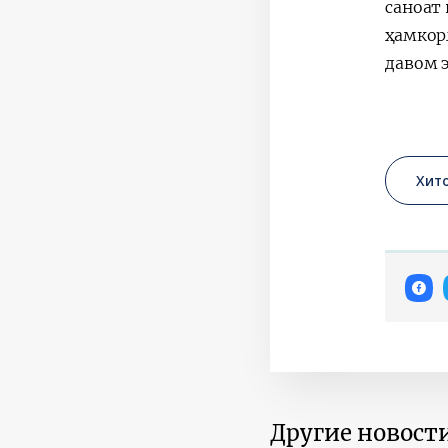
саноат
ҳамкор
давом 
Хит
Другие новости