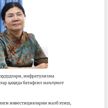
 ҳудудлари, инфратузилма
лар ҳақида батафсил маълумот
янги инвестицияларни жалб этиш,