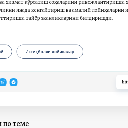
 ва хизмат кўрсатиш соҳаларини ривожлантиришга 
ликни янада кенгайтириш ва амалий лойиҳаларни 
эттиришга тайёр эканликларини билдиришди.
ой
Истиқболли лойиҳалар
htt
 по теме