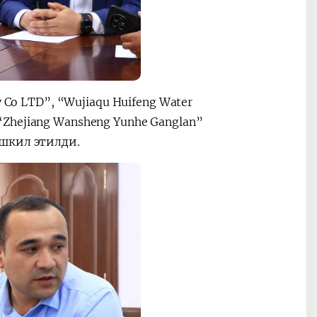
 Co LTD”, “Wujiaqu Huifeng Water
а “Zhejiang Wansheng Yunhe Ganglan”
шкил этилди.