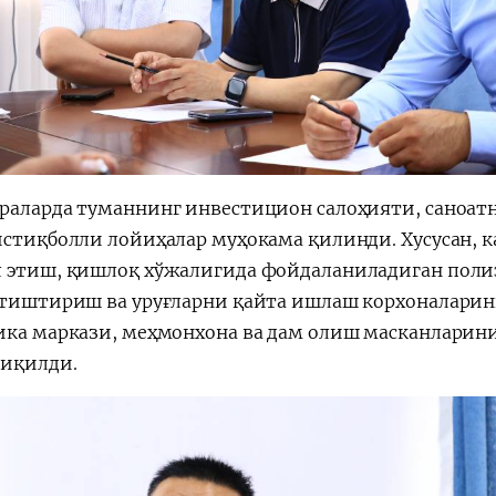
раларда туманнинг инвестицион салоҳияти, сано
истиқболли лойиҳалар муҳокама қилинди. Хусусан, 
 этиш, қишлоқ хўжалигида фойдаланиладиган поли
етиштириш ва уруғларни қайта ишлаш корхоналарин
ика маркази, меҳмонхона ва дам олиш масканларин
чиқилди.