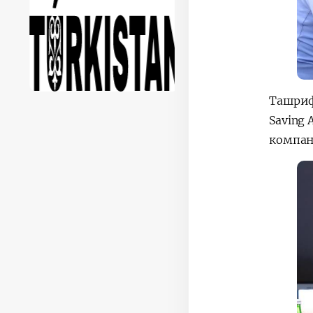
Ташриф 
Saving 
компан