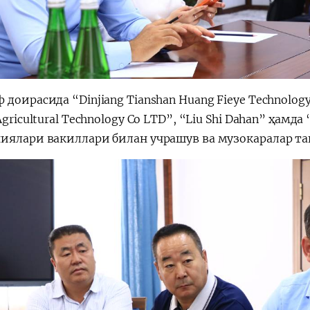
доирасида “Dinjiang Tianshan Huang Fieye Technology
Agricultural Technology Co LTD”, “Liu Shi Dahan” ҳамд
иялари вакиллари билан учрашув ва музокаралар та