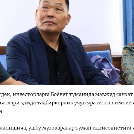
дек, инвесторларга Боёвут туманида мавжуд саноат
ятлари ҳамда тадбиркорлик учун яратилган имтиёз
и.
ланишича, ушбу музокаралар туман иқтисодиётига 