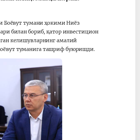
ные
После визита
2025 год – Го
Президента…
охраны
ри Боёвут тумани ҳокими Ниёз
твом
окружающей
и «зеленой»
ари билан бориб, қатор инвестицион
экономики
лган келишувларнинг амалий
оёвут туманига ташриф буюришди.