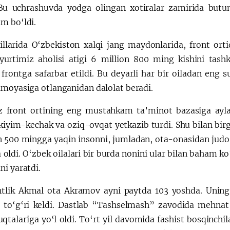
 Bu uchrashuvda yodga olingan xotiralar zamirida butun
m bo‘ldi.
illarida O‘zbekiston xalqi jang maydonlarida, front ort
yurtimiz aholisi atigi 6 million 800 ming kishini tash
 frontga safarbar etildi. Bu deyarli har bir oiladan eng 
imoyasiga otlanganidan dalolat beradi.
z front ortining eng mustahkam ta’minot bazasiga ayla
 kiyim-kechak va oziq-ovqat yetkazib turdi. Shu bilan bir
on 500 mingga yaqin insonni, jumladan, ota-onasidan judo
 oldi. O‘zbek oilalari bir burda nonini ular bilan baham ko
ni yaratdi.
tlik Akmal ota Akramov ayni paytda 103 yoshda. Uning na
ga to‘g‘ri keldi. Dastlab “Tashselmash” zavodida mehna
uqtalariga yo‘l oldi. To‘rt yil davomida fashist bosqinchi