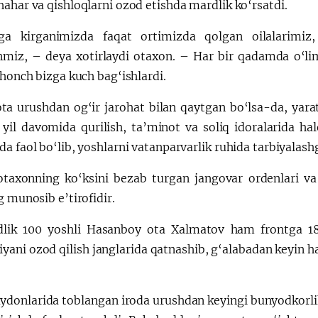
ahar va qishloqlarni ozod etishda mardlik ko‘rsatdi.
a kirganimizda faqat ortimizda qolgan oilalarimiz,
nmiz, – deya xotirlaydi otaxon. – Har bir qadamda o‘lim
shonch bizga kuch bag‘ishlardi.
ta urushdan og‘ir jarohat bilan qaytgan bo‘lsa-da, yara
 yil davomida qurilish, ta’minot va soliq idoralarida h
a faol bo‘lib, yoshlarni vatanparvarlik ruhida tarbiyalash
taxonning ko‘ksini bezab turgan jangovar ordenlari va
g munosib e’tirofidir.
lik 100 yoshli Hasanboy ota Xalmatov ham frontga 18 
yani ozod qilish janglarida qatnashib, g‘alabadan keyin
ydonlarida toblangan iroda urushdan keyingi bunyodkorlik 