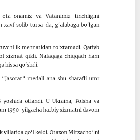
 ota-onamiz va Vatanimiz tinchligini
 xavf solib tursa-da, g‘alabaga bo‘lgan
tuvchilik mehnatidan to‘xtamadi. Qariyb
alol xizmat qildi. Nafaqaga chiqqach ham
ga hissa qo‘shdi.
 “Jasorat” medali ana shu sharafli umr
yoshida otlandi. U Ukraina, Polsha va
 ham 1950-yilgacha harbiy xizmatni davom
yillarida qo‘l keldi. Otaxon Mirzacho‘lni