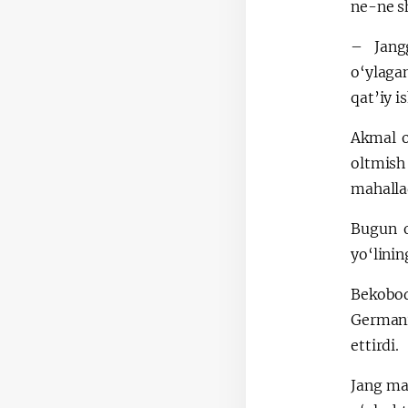
ne-ne sh
– Jangg
o‘ylaga
qat’iy i
Akmal o
oltmish
mahallad
Bugun o
yo‘linin
Bekobod
Germani
ettirdi.
Jang ma