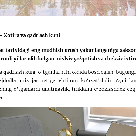
Поручение
Видеоселектор
Президента – в
совещания под
действии
председательс
Президента
 Xotira va qadrlash kuni
Шавката
Мирзиёева
at tarixidagi eng mudhish urush yakunlanganiga sakson b
ronli yillar olib kelgan mislsiz yo‘qotish va cheksiz izt
a qadrlash kuni, o‘tganlar ruhi oldida bosh egish, bugung
ajdodlarimiz jasoratiga ehtirom ko‘rsatishdir. Ayni ku
zning o‘tganlarni unutmaslik, tiriklarni e’zozlashdek e
a.