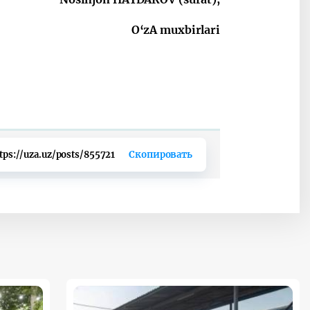
O‘zA muxbirlari
tps://uza.uz/posts/855721
Скопировать