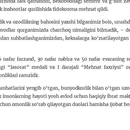
irishda faol qatnashdi, Bekoboddagi sement va g‘isht zavo
ik inshootlar qurilishida fidokorona mehnat qildi.
ik va ozodlikning bahosini yaxshi bilganimiz bois, urushd
avodlar qurganimizda charchoq nimaligini bilmadik, – d
ildan suhbatlashganimizdan, keksalarga ko‘rsatilayotga
 nafar farzand, 30 nafar nabira va 50 nafar evaraning 
agi “Jasorat” medali va I darajali “Mehnat faxriysi” o
nliklari ramzidir.
arohatlarini yengib o‘tgan, bunyodkorlik bilan o‘tgan u
k insonlarning hayoti yosh avlod uchun haqiqiy ibrat makt
uchun omonlik so‘rab qilayotgan duolari hamisha ijobat bo