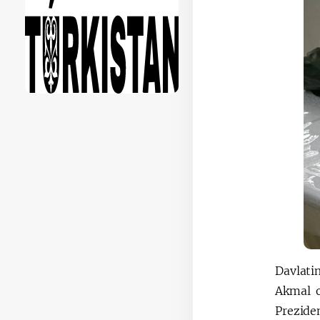
Davlati
Akmal o
Preziden