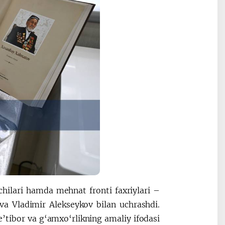
chilari hamda mehnat fronti faxriylari –
a Vladimir Alekseykov bilan uchrashdi.
e’tibor va g‘amxo‘rlikning amaliy ifodasi