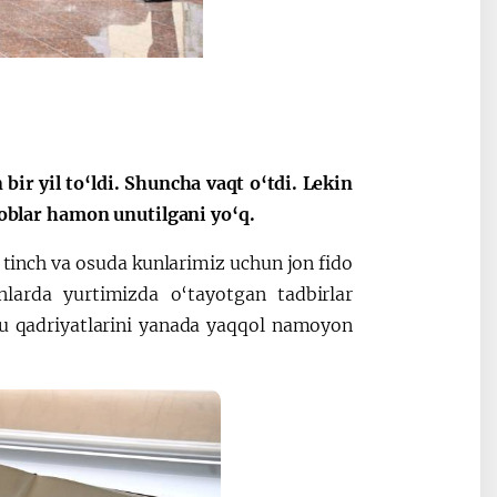
ные
После визита
2025 год – Го
Президента…
охраны
твом
окружающей
и «зеленой»
экономики
ir yil to‘ldi. Shuncha vaqt o‘tdi. Lekin
iroblar hamon unutilgani yo‘q.
i tinch va osuda kunlarimiz uchun jon fido
nlarda yurtimizda o‘tayotgan tadbirlar
zgu qadriyatlarini yanada yaqqol namoyon