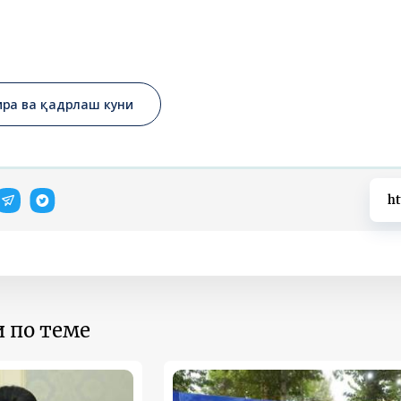
ира ва қадрлаш куни
ht
 по теме