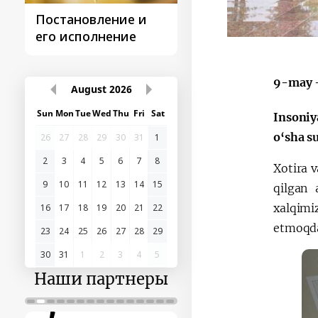
Постановление и
Поездки
его исполнение
Президента
9-may –
August
2026
Sun
Mon
Tue
Wed
Thu
Fri
Sat
Insoniy
o‘sha su
26
27
28
29
30
31
1
2
3
4
5
6
7
8
Xotira v
9
10
11
12
13
14
15
qilgan 
xalqimi
16
17
18
19
20
21
22
etmoqd
23
24
25
26
27
28
29
30
31
1
2
3
4
5
Наши партнеры