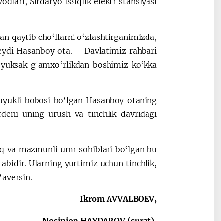
dlari, Sirdaryo issiqlik elektr stansiyasi
an qaytib cho‘llarni o‘zlashtirganimizda,
eydi Hasanboy ota. – Davlatimiz rahbari
n yuksak g‘amxo‘rlikdan boshimiz ko‘kka
suyukli bobosi bo‘lgan Hasanboy otaning
rdeni uning urush va tinchlik davridagi
zoq va mazmunli umr sohiblari bo‘lgan bu
abidir. Ularning yurtimiz uchun tinchlik,
‘aversin.
Ikrom AVVALBOEV,
Nosinjon HAYDAROV (surat),