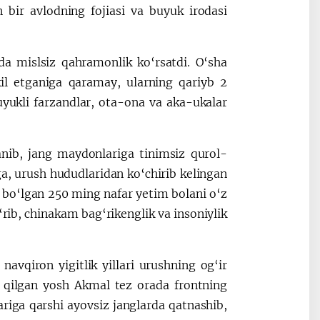
 bir avlodning fojiasi va buyuk irodasi
ida mislsiz qahramonlik ko‘rsatdi. O‘sha
kil etganiga qaramay, ularning qariyb 2
suyukli farzandlar, ota-ona va aka-ukalar
nib, jang maydonlariga tinimsiz qurol-
ga, urush hududlaridan ko‘chirib kelingan
 bo‘lgan 250 ming nafar yetim bolani o‘z
‘rib, chinakam bag‘rikenglik va insoniylik
vqiron yigitlik yillari urushning og‘ir
t qilgan yosh Akmal tez orada frontning
lariga qarshi ayovsiz janglarda qatnashib,