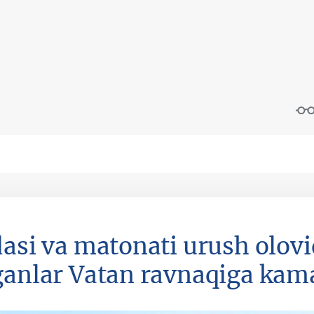
dasi va matonati urush olov
ganlar Vatan ravnaqiga kama