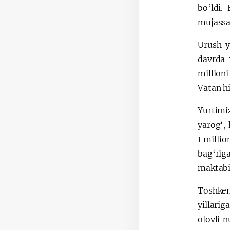
bo‘ldi.
mujassa
Urush y
davrda 
millioni
Vatan h
Yurtimi
yarog‘,
1 milli
bag‘riga
maktabi
Toshken
yillari
olovli n