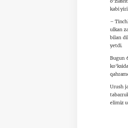
o‘zlasht
kabi yir
– Tinchl
ulkan z
bilan d
yetdi.
Bugun 6
ko‘ksid
qahramo
Urush j
tabarru
elimiz 