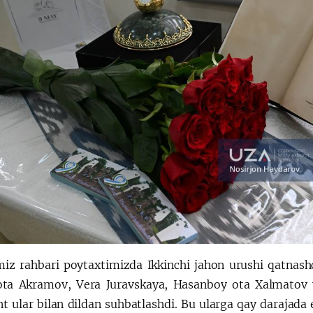
miz rahbari poytaxtimizda Ikkinchi jahon urushi qatnash
ta Akramov, Vera Juravskaya, Hasanboy ota Xalmatov v
t ular bilan dildan suhbatlashdi. Bu ularga qay darajada 