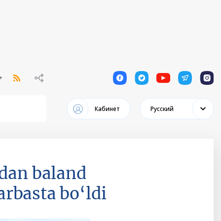
1
1
1
1
1
Кабинет
Русский
idan baland
rbasta bo‘ldi