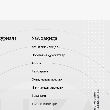
урнал)
ЎзА ҳақида
Агентлик ҳақида
Норматив ҳужжатлар
Алоқа
Раҳбарият
Очиқ маълумотлар
Ички аудит хизмати
Вакансия
ЎзА тендерлари