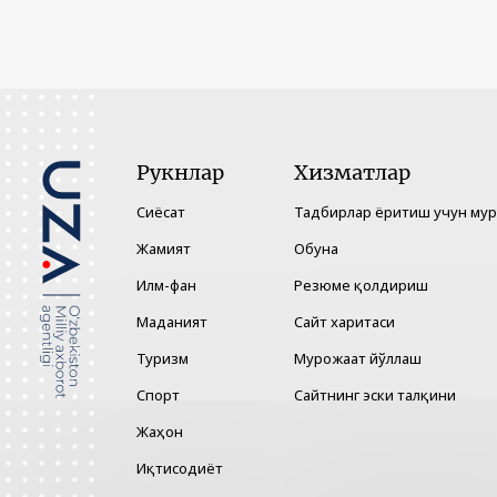
Рукнлар
Хизматлар
Сиёсат
Тадбирлар ёритиш учун му
Жамият
Обуна
Илм-фан
Резюме қолдириш
Маданият
Сайт харитаси
Туризм
Мурожаат йўллаш
Спорт
Сайтнинг эски талқини
Жаҳон
Иқтисодиёт