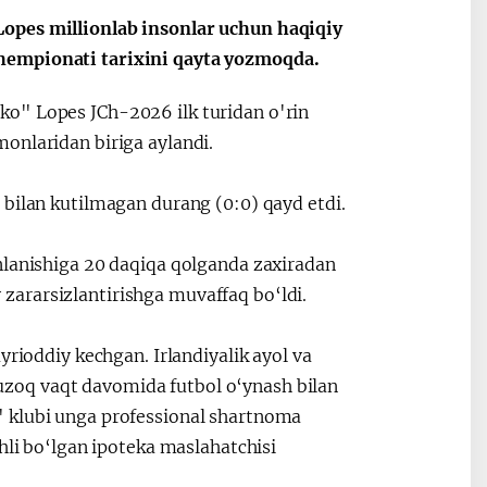
Видеоселекторные
После визита
Lopes millionlab insonlar uchun haqiqiy
совещания под
Президента…
chempionati tarixini qayta yozmoqda.
председательством
Президента
ko" Lopes JCh-2026 ilk turidan o'rin
Шавката
monlaridan biriga aylandi.
Мирзиёева
 bilan kutilmagan durang (0:0) qayd etdi.
nlanishiga 20 daqiqa qolganda zaxiradan
ararsizlantirishga muvaffaq bo‘ldi.
yrioddiy kechgan. Irlandiyalik ayol va
zoq vaqt davomida futbol o‘ynash bilan
" klubi unga professional shartnoma
hli bo‘lgan ipoteka maslahatchisi