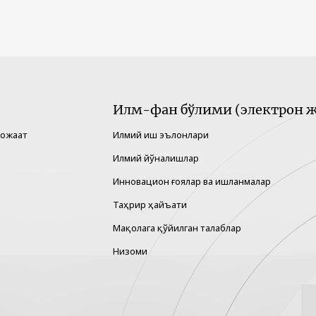
Илм-фан бўлими (электрон ж
рожаат
Илмий иш эълонлари
Илмий йўналишлар
Инновацион ғоялар ва ишланмалар
Таҳрир ҳайъати
Мақолага қўйилган талаблар
Низоми