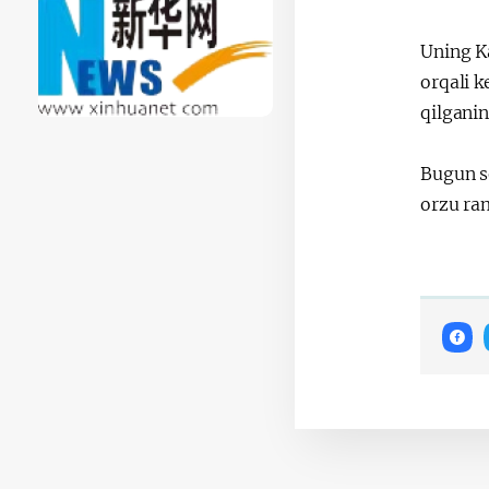
Uning K
orqali k
qilganin
Bugun s
orzu ra