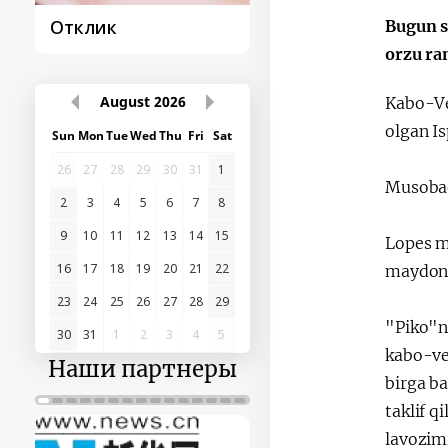
клик
Постановление и
Bugun s
его исполнение
orzu ra
Kabo-Ve
August
2026
olgan I
Sun
Mon
Tue
Wed
Thu
Fri
Sat
26
27
28
29
30
31
1
Musobaq
2
3
4
5
6
7
8
Lopes m
9
10
11
12
13
14
15
maydong
16
17
18
19
20
21
22
23
24
25
26
27
28
29
"Piko"ni
30
31
1
2
3
4
5
kabo-ve
Наши партнеры
birga b
taklif q
lavozim