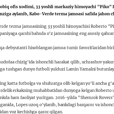
Поездки
Поручение
obiq ofis xodimi, 33 yoshli markaziy himoyachi "Piko" 
Президента
Президента – в
mziga aylanib, Kabo-Verde terma jamoasi safida jahon 
действии
rde terma jamoasining 33 yoshli himoyachisi Roberto "Pi
spaniyaga qarshi bahsda o‘z jamoasining eng asosiy qahra
a debyutanti hisoblangan jamoa turnir favoritlaridan biri
udofaa chizig‘ida ishonchli harakat qilib, uchrashuv yaku
a tushgan dunyo futboli yulduzi Lamin Yamalni butunlay z
ng katta futbolga va shuhratga olib kelgan yo‘li ancha g‘a
rdelik erkakning muhabbatidan dunyoga kelgan Roberto u
ankda ham faoliyat yuritgan. 2016-yilda "Shemrok Rovers
ilganida, Lopes uzoq o‘ylanib, bankdagi barqaror va ishonc
idan voz kechishga qaror qilgan.