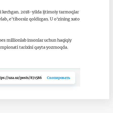
i kechgan. 2018-yilda ijtimoiy tarmoqlar
ab, e’tiborsiz qoldirgan. U o‘zining xato
es millionlab insonlar uchun haqiqiy
empionati tarixini qayta yozmoqda.
tps://uza.uz/posts/871586
Скопировать