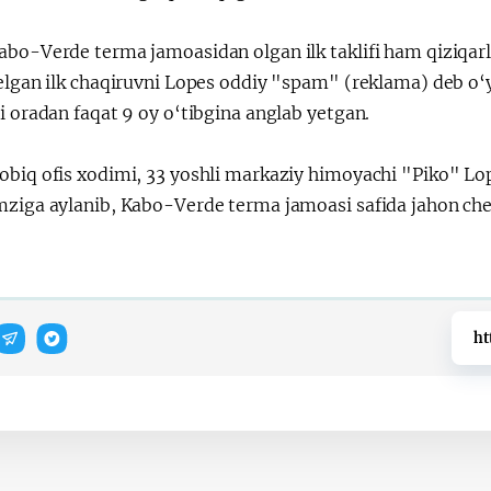
abo-Verde terma jamoasidan olgan ilk taklifi ham qiziqarl
elgan ilk chaqiruvni Lopes oddiy "spam" (reklama) deb o‘yl
i oradan faqat 9 oy o‘tibgina anglab yetgan.
obiq ofis xodimi, 33 yoshli markaziy himoyachi "Piko" Lop
mziga aylanib, Kabo-Verde terma jamoasi safida jahon ch
ht