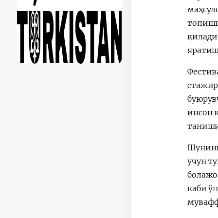
маҳсул
топишг
қилади
яратиш
Фестив
стажир
буюрув
инсон 
таниш
Шунинг
учун т
болажо
каби ў
мувафф