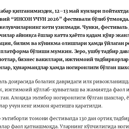
Поручение
Видеоселектор
хабар қилганимиздек, 12–13 май кунлари пойтахтд
Президента – в
совещания под
вий “ИНСОН УЧУН 2026” фестивали бўлиб ўтмоқда
действии
председательс
а келувчиларнинг кети узилмади. Чунки, фестиваль
Президента
Шавката
чилар айниқса ёшлар катта ҳаётга қадам қўяр эканл
Мирзиёева
ция, билим ва кўникма олишлари ҳамда ўйлаган 
платформа бўлиши мумкин. Зеро, ушбу тадбир давл
отлар, бизнес вакиллари, ижтимоий тадбиркорлар,
илар, ҳунармандлар ҳамда ногиронлиги бўлган шах
аль доирасида болалик давридаги илк ривожланишда
к, ижтимоий қўллаб-қувватлаш ва жамиятда фаол и
лган. Алоҳида эътибор ногиронлиги бўлган шахслар, 
лар учун кенг имкон яратишга қаратилди.
р эътиборли томони фестивалда 130 дан ортиқ тадб
алар фаол қатнашмоқда. Уларнинг кўпчилигида ног