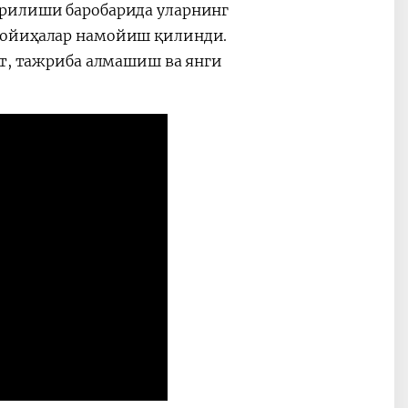
ерилиши баробарида уларнинг
лойиҳалар намойиш қилинди.
от, тажриба алмашиш ва янги