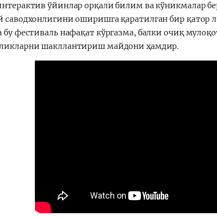
интерактив ўйинлар орқали билим ва кўникмалар б
й саводхонлигини оширишга қаратилган бир қатор 
а бу фестиваль нафақат кўргазма, балки очиқ мулоқ
ликларни шакллантириш майдони ҳамдир.