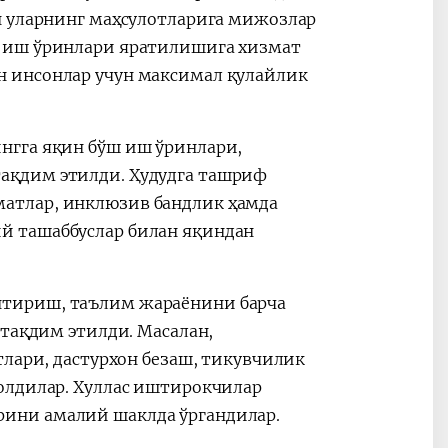
н уларнинг маҳсулотларига мижозлар
б иш ўринлари яратилишига хизмат
 инсонлар учун максимал қулайлик
нгга яқин бўш иш ўринлари,
ақдим этилди. Ҳудудга ташриф
атлар, инклюзив бандлик ҳамда
й ташаббуслар билан яқиндан
нтириш, таълим жараёнини барча
 тақдим этилди. Масалан,
тлари, дастурхон безаш, тикувчилик
олдилар. Хуллас иштирокчилар
ини амалий шаклда ўргандилар.