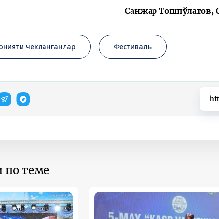
Санжар Тошпўлатов, О
онияти чекланганлар
Фестиваль
ht
 по теме