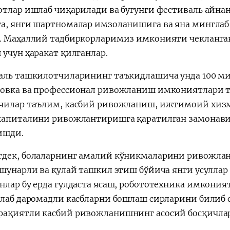
отлар ишлаб чиқарилади ва бугунги фестиваль айна
а, янги шартномалар имзоланишига ва яна мингла
. Маҳаллий тадбиркорларимиз имконияти чекланган
 учун ҳаракат қилганлар.
аль ташкилотчиларининг таъкидлашича унда 100 ми
овка ва профессионал ривожланиш имкониятлари т
чилар таълим, касбий ривожланиш, ижтимоий хизм
капиталини ривожлантиришга қаратилган замонави
ишди.
дек, болаларнинг амалий кўникмаларини ривожла
ушунарли ва қулай ташкил этиш бўйича янги усуллар
нлар бу ерда гулдаста ясаш, робототехника имкония
нлаб даромадли касбларни бошлаш сирларини билиб 
ақиятли касбий ривожланишнинг асосий босқичлар