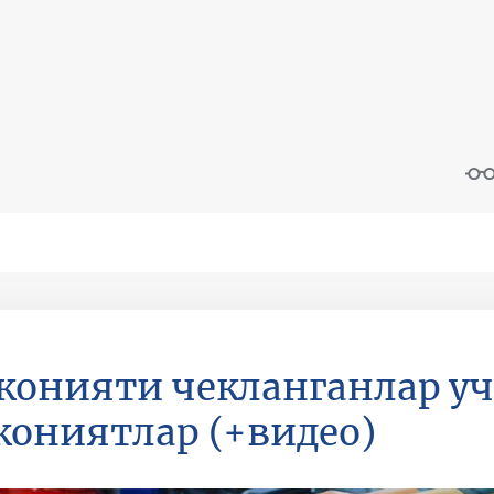
онияти чекланганлар уч
ониятлар (+видео)