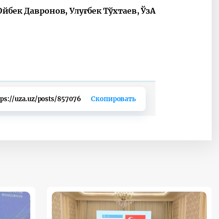
йбек Давронов, Улуғбек Тўхтаев, ЎзА
tps://uza.uz/posts/857076
Скопировать