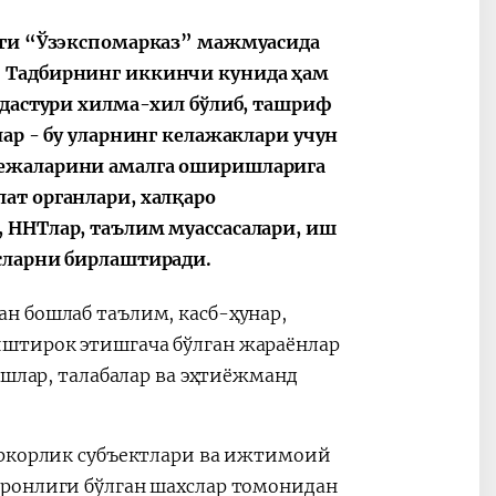
ные
После визита
2025 год – Го
аги “Ўзэкспомарказ” мажмуасида
Президента…
охраны
. Тадбирнинг иккинчи кунида ҳам
твом
окружающей
 дастури хилма-хил бўлиб, ташриф
и «зеленой»
экономики
ар - бу уларнинг келажаклари учун
режаларини амалга оширишларига
ат органлари, халқаро
 ННТлар, таълим муассасалари, иш
сларни бирлаштиради.
н бошлаб таълим, касб-ҳунар,
штирок этишгача бўлган жараёнлар
ёшлар, талабалар ва эҳтиёжманд
иркорлик субъектлари ва ижтимоий
иронлиги бўлган шахслар томонидан