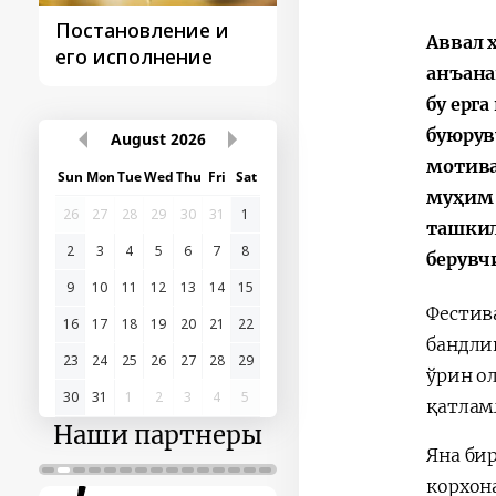
Постановление и
Поездки
Аввал 
его исполнение
Президента
анъана
бу ерг
буюрув
August
2026
мотива
Sun
Mon
Tue
Wed
Thu
Fri
Sat
муҳим 
26
27
28
29
30
31
1
ташкил
2
3
4
5
6
7
8
берувч
9
10
11
12
13
14
15
Фестив
16
17
18
19
20
21
22
бандли
23
24
25
26
27
28
29
ўрин о
30
31
1
2
3
4
5
қатлам
Наши партнеры
Яна би
корхон