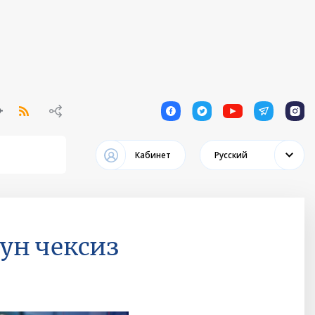
1
1
1
1
1
Кабинет
Русский
ун чексиз