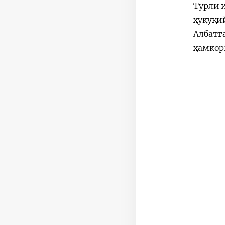
Турли 
ҳуқуқи
Албатт
ҳамкор