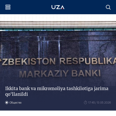
Ikkita bank va mikromoliya tashkilotiga jarima
qo‘llanildi
Общество
17:45 / 13.05.2026