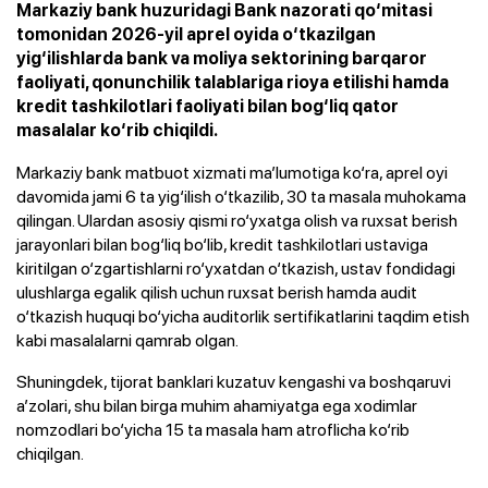
Markaziy bank huzuridagi Bank nazorati qo‘mitasi
tomonidan 2026-yil aprel oyida o‘tkazilgan
yig‘ilishlarda bank va moliya sektorining barqaror
faoliyati, qonunchilik talablariga rioya etilishi hamda
kredit tashkilotlari faoliyati bilan bog‘liq qator
masalalar ko‘rib chiqildi.
Markaziy bank matbuot xizmati ma’lumotiga ko‘ra, aprel oyi
davomida jami 6 ta yig‘ilish o‘tkazilib, 30 ta masala muhokama
qilingan. Ulardan asosiy qismi ro‘yxatga olish va ruxsat berish
jarayonlari bilan bog‘liq bo‘lib, kredit tashkilotlari ustaviga
kiritilgan o‘zgartishlarni ro‘yxatdan o‘tkazish, ustav fondidagi
ulushlarga egalik qilish uchun ruxsat berish hamda audit
o‘tkazish huquqi bo‘yicha auditorlik sertifikatlarini taqdim etish
kabi masalalarni qamrab olgan.
Shuningdek, tijorat banklari kuzatuv kengashi va boshqaruvi
a’zolari, shu bilan birga muhim ahamiyatga ega xodimlar
nomzodlari bo‘yicha 15 ta masala ham atroflicha ko‘rib
chiqilgan.