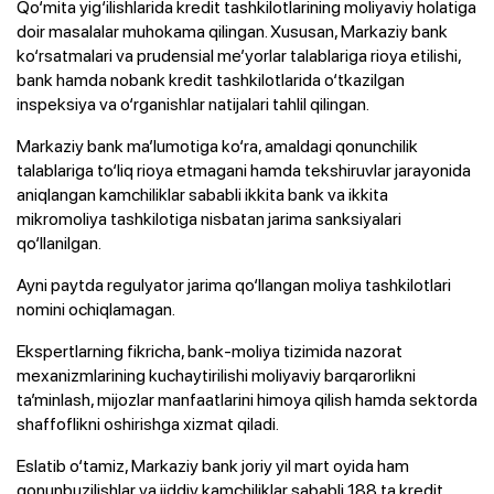
Qo‘mita yig‘ilishlarida kredit tashkilotlarining moliyaviy holatiga
doir masalalar muhokama qilingan. Xususan, Markaziy bank
ko‘rsatmalari va prudensial me’yorlar talablariga rioya etilishi,
bank hamda nobank kredit tashkilotlarida o‘tkazilgan
inspeksiya va o‘rganishlar natijalari tahlil qilingan.
Markaziy bank ma’lumotiga ko‘ra, amaldagi qonunchilik
talablariga to‘liq rioya etmagani hamda tekshiruvlar jarayonida
aniqlangan kamchiliklar sababli ikkita bank va ikkita
mikromoliya tashkilotiga nisbatan jarima sanksiyalari
qo‘llanilgan.
Ayni paytda regulyator jarima qo‘llangan moliya tashkilotlari
nomini ochiqlamagan.
Ekspertlarning fikricha, bank-moliya tizimida nazorat
mexanizmlarining kuchaytirilishi moliyaviy barqarorlikni
ta’minlash, mijozlar manfaatlarini himoya qilish hamda sektorda
shaffoflikni oshirishga xizmat qiladi.
Eslatib o‘tamiz, Markaziy bank joriy yil mart oyida ham
qonunbuzilishlar va jiddiy kamchiliklar sababli 188 ta kredit