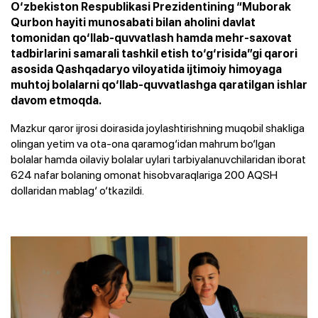
O‘zbekiston Respublikasi Prezidentining “Muborak
Qurbon hayiti munosabati bilan aholini davlat
tomonidan qo‘llab-quvvatlash hamda mehr-saxovat
tadbirlarini samarali tashkil etish to‘g‘risida”gi qarori
asosida Qashqadaryo viloyatida ijtimoiy himoyaga
muhtoj bolalarni qo‘llab-quvvatlashga qaratilgan ishlar
davom etmoqda.
Mazkur qaror ijrosi doirasida joylashtirishning muqobil shakliga
olingan yetim va ota-ona qaramog‘idan mahrum bo‘lgan
bolalar hamda oilaviy bolalar uylari tarbiyalanuvchilaridan iborat
624 nafar bolaning omonat hisobvaraqlariga 200 AQSH
dollaridan mablag‘ o‘tkazildi.