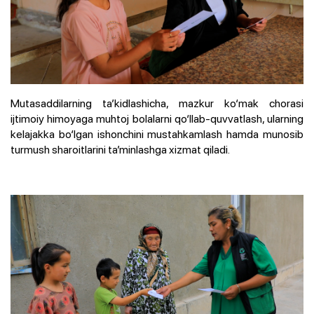
Mutasaddilarning ta’kidlashicha, mazkur ko‘mak chorasi
ijtimoiy himoyaga muhtoj bolalarni qo‘llab-quvvatlash, ularning
kelajakka bo‘lgan ishonchini mustahkamlash hamda munosib
turmush sharoitlarini ta’minlashga xizmat qiladi.