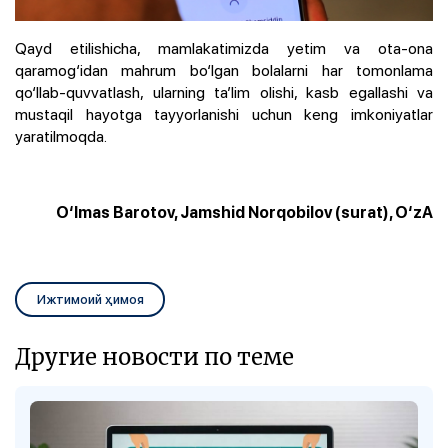
Qayd etilishicha, mamlakatimizda yetim va ota-ona
qaramog‘idan mahrum bo‘lgan bolalarni har tomonlama
qo‘llab-quvvatlash, ularning ta’lim olishi, kasb egallashi va
mustaqil hayotga tayyorlanishi uchun keng imkoniyatlar
yaratilmoqda.
O‘lmas Barotov, Jamshid Norqobilov (surat), O‘zA
Ижтимоий ҳимоя
Другие новости по теме