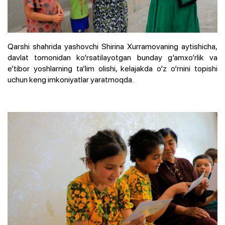
Qarshi shahrida yashovchi Shirina Xurramovaning aytishicha,
davlat tomonidan ko‘rsatilayotgan bunday g‘amxo‘rlik va
e’tibor yoshlarning ta’lim olishi, kelajakda o‘z o‘rnini topishi
uchun keng imkoniyatlar yaratmoqda.