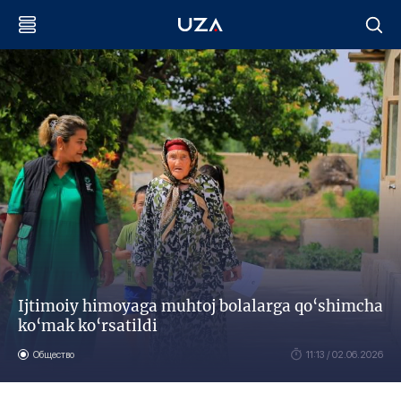
Ijtimoiy himoyaga muhtoj bolalarga qo‘shimcha
ko‘mak ko‘rsatildi
Общество
11:13 / 02.06.2026