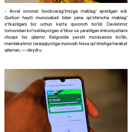
- Avval omonat hisobvarag‘imizga mablag‘ ajratilgan edi.
Qurbon hayiti munosabati bilan yana qo‘shimcha mablag‘
o‘tkazilgani biz uchun katta quvonch bo‘ldi. Davlatimiz
tomonidan ko‘rsatilayotgan e’tibor va yaratilgan imkoniyatlarni
chuqur his qilamiz. Kelgusida yaxshi mutaxassis bo‘lib,
mamlakatimiz taraqqiyotiga munosib hissa qo‘shishga harakat
qilaman, — deydi u.