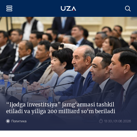
“Ijodga investitsiya” jamg‘armasi tashkil
etiladi va yiliga 200 milliard so‘m beriladi
Политика
13:33 / 01.06.2026