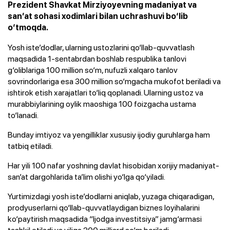
Prezident Shavkat Mirziyoyevning madaniyat va
san’at sohasi xodimlari bilan uchrashuvi bo‘lib
o‘tmoqda.
Yosh iste’dodlar, ularning ustozlarini qo‘llab-quvvatlash
maqsadida 1-sentabrdan boshlab respublika tanlovi
g‘oliblariga 100 million so‘m, nufuzli xalqaro tanlov
sovrindorlariga esa 300 million so‘mgacha mukofot beriladi va
ishtirok etish xarajatlari to‘liq qoplanadi. Ularning ustoz va
murabbiylarining oylik maoshiga 100 foizgacha ustama
to‘lanadi.
Bunday imtiyoz va yengilliklar xususiy ijodiy guruhlarga ham
tatbiq etiladi.
Har yili 100 nafar yoshning davlat hisobidan xorijiy madaniyat-
san’at dargohlarida ta’lim olishi yo‘lga qo‘yiladi.
Yurtimizdagi yosh iste’dodlarni aniqlab, yuzaga chiqaradigan,
prodyuserlarni qo‘llab-quvvatlaydigan biznes loyihalarini
ko‘paytirish maqsadida “Ijodga investitsiya” jamg‘armasi
tashkil etiladi va yiliga 200 milliard so‘m beriladi.