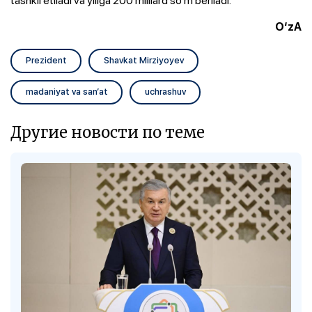
O‘zA
Prezident
Shavkat Mirziyoyev
madaniyat va san’at
uchrashuv
Другие новости по теме