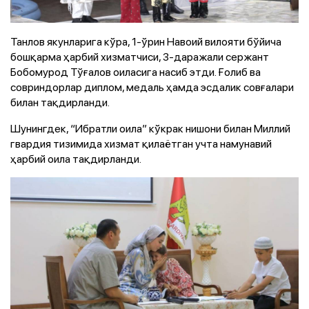
Танлов якунларига кўра, 1-ўрин Навоий вилояти бўйича
бошқарма ҳарбий хизматчиси, 3-даражали сержант
Бобомурод Тўғалов оиласига насиб этди. Ғолиб ва
совриндорлар диплом, медаль ҳамда эсдалик совғалари
билан тақдирланди.
Шунингдек, “Ибратли оила” кўкрак нишони билан Миллий
гвардия тизимида хизмат қилаётган учта намунавий
ҳарбий оила тақдирланди.