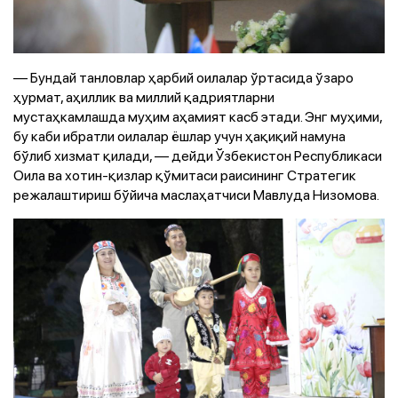
— Бундай танловлар ҳарбий оилалар ўртасида ўзаро
ҳурмат, аҳиллик ва миллий қадриятларни
мустаҳкамлашда муҳим аҳамият касб этади. Энг муҳими,
бу каби ибратли оилалар ёшлар учун ҳақиқий намуна
бўлиб хизмат қилади, — дейди Ўзбекистон Республикаси
Оила ва хотин-қизлар қўмитаси раисининг Стратегик
режалаштириш бўйича маслаҳатчиси Мавлуда Низомова.