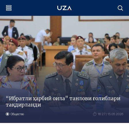
“Ибратли ҳарбий оила” танлови ғолиблари
тақдирланди
Общество
16:27 / 15.05.2026