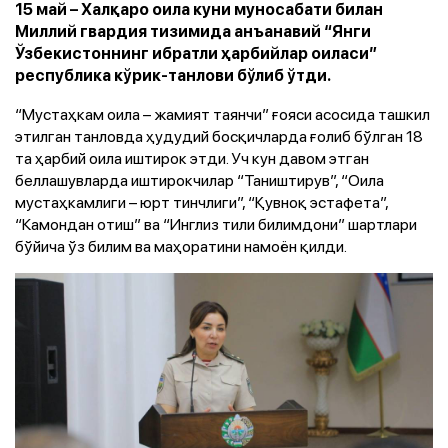
15 май – Халқаро оила куни муносабати билан
Миллий гвардия тизимида анъанавий “Янги
Ўзбекистоннинг ибратли ҳарбийлар оиласи”
республика кўрик-танлови бўлиб ўтди.
“Мустаҳкам оила – жамият таянчи” ғояси асосида ташкил
этилган танловда ҳудудий босқичларда ғолиб бўлган 18
та ҳарбий оила иштирок этди. Уч кун давом этган
беллашувларда иштирокчилар “Таништирув”, “Оила
мустаҳкамлиги – юрт тинчлиги”, “Қувноқ эстафета”,
“Камондан отиш” ва “Инглиз тили билимдони” шартлари
бўйича ўз билим ва маҳоратини намоён қилди.