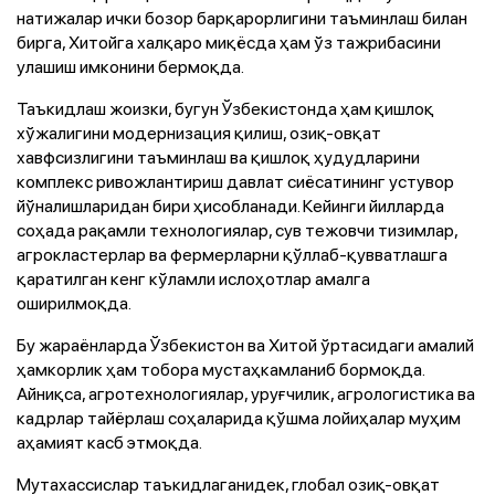
натижалар ички бозор барқарорлигини таъминлаш билан
бирга, Хитойга халқаро миқёсда ҳам ўз тажрибасини
улашиш имконини бермоқда.
Таъкидлаш жоизки, бугун Ўзбекистонда ҳам қишлоқ
хўжалигини модернизация қилиш, озиқ-овқат
хавфсизлигини таъминлаш ва қишлоқ ҳудудларини
комплекс ривожлантириш давлат сиёсатининг устувор
йўналишларидан бири ҳисобланади. Кейинги йилларда
соҳада рақамли технологиялар, сув тежовчи тизимлар,
агрокластерлар ва фермерларни қўллаб-қувватлашга
қаратилган кенг кўламли ислоҳотлар амалга
оширилмоқда.
Бу жараёнларда Ўзбекистон ва Хитой ўртасидаги амалий
ҳамкорлик ҳам тобора мустаҳкамланиб бормоқда.
Айниқса, агротехнологиялар, уруғчилик, агрологистика ва
кадрлар тайёрлаш соҳаларида қўшма лойиҳалар муҳим
аҳамият касб этмоқда.
Мутахассислар таъкидлаганидек, глобал озиқ-овқат