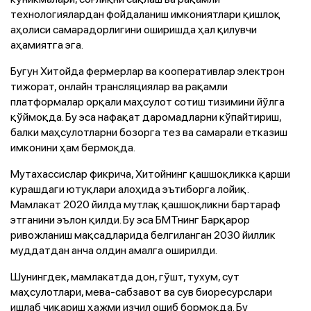
технологиялардан фойдаланиш имкониятлари қишлоқ
аҳолиси самарадорлигини оширишда ҳал қилувчи
аҳамиятга эга.
Бугун Хитойда фермерлар ва кооперативлар электрон
тижорат, онлайн трансляциялар ва рақамли
платформалар орқали маҳсулот сотиш тизимини йўлга
қўймоқда. Бу эса нафақат даромадларни кўпайтириш,
балки маҳсулотларни бозорга тез ва самарали етказиш
имконини ҳам бермоқда.
Мутахассислар фикрича, Хитойнинг қашшоқликка қарши
курашдаги ютуқлари алоҳида эътиборга лойиқ.
Мамлакат 2020 йилда мутлақ қашшоқликни бартараф
этганини эълон қилди. Бу эса БМТнинг Барқарор
ривожланиш мақсадларида белгиланган 2030 йиллик
муддатдан анча олдин амалга оширилди.
Шунингдек, мамлакатда дон, гўшт, тухум, сут
маҳсулотлари, мева-сабзавот ва сув биоресурслари
ишлаб чиқариш ҳажми изчил ошиб бормоқда. Бу