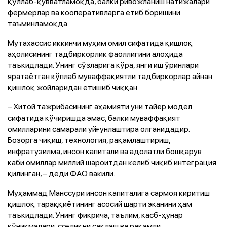
қўллаб-қувватламоқда, балки ривожланиш натижалари
фермерлар ва кооперативларга етиб боришини
таъминламоқда.
Мутахассис иккинчи муҳим омил сифатида қишлоқ
аҳолисининг тадбиркорлик фаоллигини алоҳида
таъкидлади. Унинг сўзларига кўра, янги иш ўринлари
яратаётган кўплаб муваффақиятли тадбиркорлар айнан
қишлоқ жойларидан етишиб чиққан.
– Хитой тажрибасининг аҳамияти уни тайёр модел
сифатида кўчиришда эмас, балки муваффақият
омилларини самарали уйғунлаштира олганидадир.
Бозорга чиқиш, технология, рақамлаштириш,
инфратузилма, инсон капитали ва адолатли бошқарув
каби омиллар миллий шароитдан келиб чиқиб интеграция
қилинган, – деди ФАО вакили.
Муҳаммад Манссури инсон капиталига сармоя киритиш
қишлоқ тараққиётининг асосий шарти эканини ҳам
таъкидлади. Унинг фикрича, таълим, касб-ҳунар
кўникмалари, соғлиқни сақлаш ва рақамли