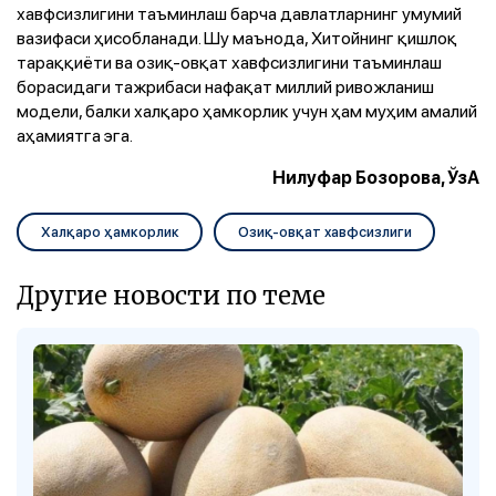
хавфсизлигини таъминлаш барча давлатларнинг умумий
вазифаси ҳисобланади. Шу маънода, Хитойнинг қишлоқ
тараққиёти ва озиқ-овқат хавфсизлигини таъминлаш
борасидаги тажрибаси нафақат миллий ривожланиш
модели, балки халқаро ҳамкорлик учун ҳам муҳим амалий
аҳамиятга эга.
Нилуфар Бозорова, ЎзА
Халқаро ҳамкорлик
Озиқ-овқат хавфсизлиги
Другие новости по теме