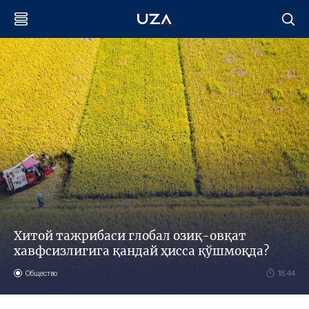
Хитой тажрибаси глобал озиқ-овқат
хавфсизлигига қандай ҳисса қўшмоқда?
Общество
18:44