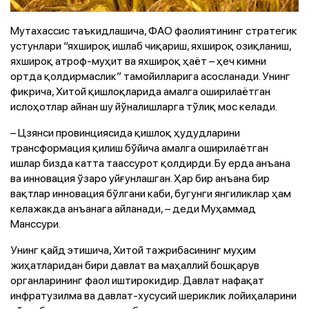
Мутахассис таъкидлашича, ФАО фаолиятининг стратегик
устунлари “яхшироқ ишлаб чиқариш, яхшироқ озиқланиш,
яхшироқ атроф-муҳит ва яхшироқ ҳаёт – ҳеч кимни
ортда қолдирмаслик” тамойилларига асосланади. Унинг
фикрича, Хитой қишлоқларида амалга оширилаётган
ислоҳотлар айнан шу йўналишларга тўлиқ мос келади.
– Цзянси провинциясида қишлоқ ҳудудларини
трансформация қилиш бўйича амалга оширилаётган
ишлар бизда катта таассурот қолдирди. Бу ерда анъана
ва инновация ўзаро уйғунлашган. Ҳар бир анъана бир
вақтлар инновация бўлгани каби, бугунги янгиликлар ҳам
келажакда анъанага айланади, – деди Муҳаммад
Манссури.
Унинг қайд этишича, Хитой тажрибасининг муҳим
жиҳатларидан бири давлат ва маҳаллий бошқарув
органларининг фаол иштирокидир. Давлат нафақат
инфратузилма ва давлат-хусусий шериклик лойиҳаларини