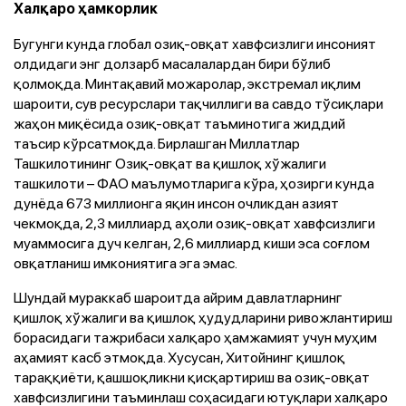
Халқаро ҳамкорлик
Бугунги кунда глобал озиқ-овқат хавфсизлиги инсоният
олдидаги энг долзарб масалалардан бири бўлиб
қолмоқда. Минтақавий можаролар, экстремал иқлим
шароити, сув ресурслари тақчиллиги ва савдо тўсиқлари
жаҳон миқёсида озиқ-овқат таъминотига жиддий
таъсир кўрсатмоқда. Бирлашган Миллатлар
Ташкилотининг Озиқ-овқат ва қишлоқ хўжалиги
ташкилоти – ФАО маълумотларига кўра, ҳозирги кунда
дунёда 673 миллионга яқин инсон очликдан азият
чекмоқда, 2,3 миллиард аҳоли озиқ-овқат хавфсизлиги
муаммосига дуч келган, 2,6 миллиард киши эса соғлом
овқатланиш имкониятига эга эмас.
Шундай мураккаб шароитда айрим давлатларнинг
қишлоқ хўжалиги ва қишлоқ ҳудудларини ривожлантириш
борасидаги тажрибаси халқаро ҳамжамият учун муҳим
аҳамият касб этмоқда. Хусусан, Хитойнинг қишлоқ
тараққиёти, қашшоқликни қисқартириш ва озиқ-овқат
хавфсизлигини таъминлаш соҳасидаги ютуқлари халқаро