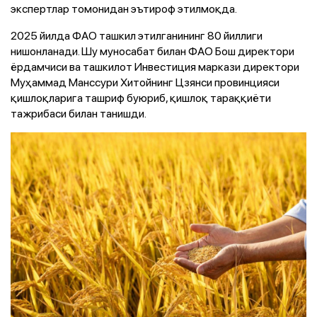
экспертлар томонидан эътироф этилмоқда.
2025 йилда ФАО ташкил этилганининг 80 йиллиги
нишонланади. Шу муносабат билан ФАО Бош директори
ёрдамчиси ва ташкилот Инвестиция маркази директори
Муҳаммад Манссури Хитойнинг Цзянси провинцияси
қишлоқларига ташриф буюриб, қишлоқ тараққиёти
тажрибаси билан танишди.