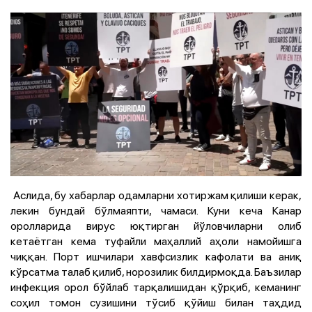
Аслида, бу хабарлар одамларни хотиржам қилиши керак,
лекин бундай бўлмаяпти, чамаси. Куни кеча Канар
оролларида вирус юқтирган йўловчиларни олиб
кетаётган кема туфайли маҳаллий аҳоли намойишга
чиққан. Порт ишчилари хавфсизлик кафолати ва аниқ
кўрсатма талаб қилиб, норозилик билдирмоқда. Баъзилар
инфекция орол бўйлаб тарқалишидан қўрқиб, кеманинг
соҳил томон сузишини тўсиб қўйиш билан таҳдид