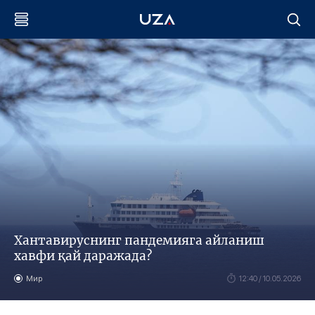
Хантавируснинг пандемияга айланиш
хавфи қай даражада?
Мир
12:40 / 10.05.2026