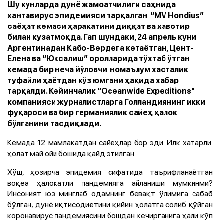
Шу кунларда дунё жамоатчилиги саҳнида
хантавирус эпидемияси тарқалган “MV Hondius”
саёҳат кемаси ҳаракатини диққат ва хавотир
билан кузатмоқда. Гап шундаки, 24 апрель куни
Аргентинадан Кабо-Вердега кетаётган, Цент-
Елена ва “Юксалиш” оролларида тўхтаб ўтган
кемада бир неча йўловчи номаълум хасталик
туфайли ҳаётдан кўз юмгани ҳақида хабар
тарқалди. Кейинчалик “Oceanwide Expeditions”
компанияси журналистларга Голландиянинг икки
фуқароси ва бир германиялик сайёҳ ҳалок
бўлганини тасдиқлади.
Кемада 12 мамлакатдан сайёҳлар бор эди. Илк хатарли
ҳолат май ойи бошида қайд этилган.
Хўш, ҳозирча эпидемия сифатида таърифланаётган
воқеа ҳалокатли пандемияга айланиши мумкинми?
Инсоният юз минглаб одамнинг бевақт ўлимига сабаб
бўлган, дунё иқтисодиётини қийин ҳолатга солиб қўйган
коронавирус пандемиясини бошдан кечирганига ҳали кўп