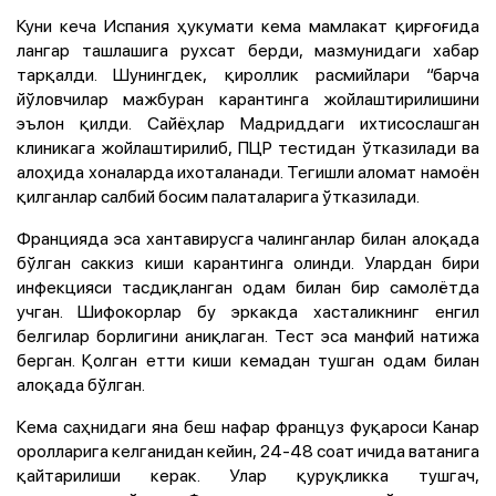
Куни кеча Испания ҳукумати кема мамлакат қирғоғида
лангар ташлашига рухсат берди, мазмунидаги хабар
тарқалди. Шунингдек, қироллик расмийлари “барча
йўловчилар мажбуран карантинга жойлаштирилишини
эълон қилди. Сайёҳлар Мадриддаги ихтисослашган
клиникага жойлаштирилиб, ПЦР тестидан ўтказилади ва
алоҳида хоналарда ихоталанади. Тегишли аломат намоён
қилганлар салбий босим палаталарига ўтказилади.
Францияда эса хантавирусга чалинганлар билан алоқада
бўлган саккиз киши карантинга олинди. Улардан бири
инфекцияси тасдиқланган одам билан бир самолётда
учган. Шифокорлар бу эркакда хасталикнинг енгил
белгилар борлигини аниқлаган. Тест эса манфий натижа
берган. Қолган етти киши кемадан тушган одам билан
алоқада бўлган.
Кема саҳнидаги яна беш нафар француз фуқароси Канар
оролларига келганидан кейин, 24-48 соат ичида ватанига
қайтарилиши керак. Улар қуруқликка тушгач,