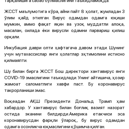
тарқалишига сабаб бўлмаслигини таъкидламоқда.
ЖССТ маълумотига кўра, айни пайт 8 ҳолат, жумладан 3
ўлим қайд этилган. Вирус одамдан одамга юқиши
мумкин, аммо фақат яқин ва узоқ муддатли алоқа,
масалан, оилада ёки вирусли одамни парвариш қилиш
орқали.
Инкубация даври олти ҳафтагача давом этади. Шунинг
учун мутахассислар янги ҳолатлар эҳтимолини истисно
қилмаяпти.
Шу билан бирга ЖССТ Бош директори хантавирус янги
CОVID-19 эмаслигини таъкидлади. Унинг айтишича, ҳозир
жамоат саломатлиги хавфи паст. Бу коронавирус
такрорланиши эмас.
Воқеадан АҚШ Президенти Дональд Трамп ҳам
хабардор. У хантавирус билан боғлиқ вазият назорат
остида эканини билдирди.Америка етакчиси эса
коронавирусдан фарқли ўлароқ, бу вирус одамдан
одамга осонликча юқмаслигини қўшимча қилган.