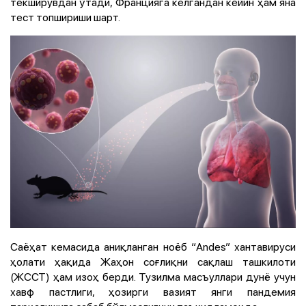
текширувдан ўтади, Францияга келгандан кейин ҳам яна
тест топшириши шарт.
Саёҳат кемасида аниқланган ноёб “Andes” хантавируси
ҳолати ҳақида Жаҳон соғлиқни сақлаш ташкилоти
(ЖССТ) ҳам изоҳ берди. Тузилма масъуллари дунё учун
хавф пастлиги, ҳозирги вазият янги пандемия