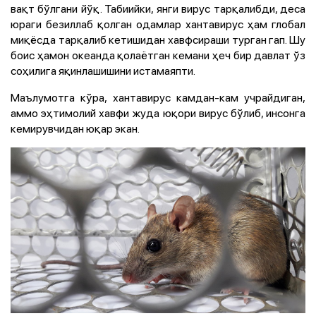
вақт бўлгани йўқ. Табиийки, янги вирус тарқалибди, деса
юраги безиллаб қолган одамлар хантавирус ҳам глобал
миқёсда тарқалиб кетишидан хавфсираши турган гап. Шу
боис ҳамон океанда қолаётган кемани ҳеч бир давлат ўз
соҳилига яқинлашишини истамаяпти.
Маълумотга кўра, хантавирус камдан-кам учрайдиган,
аммо эҳтимолий хавфи жуда юқори вирус бўлиб, инсонга
кемирувчидан юқар экан.