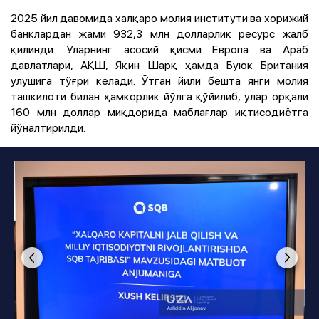
2025 йил давомида халқаро молия институти ва хорижий
банклардан жами 932,3 млн долларлик ресурс жалб
қилинди. Уларнинг асосий қисми Европа ва Араб
давлатлари, АҚШ, Яқин Шарқ ҳамда Буюк Британия
улушига тўғри келади. Ўтган йили бешта янги молия
ташкилоти билан ҳамкорлик йўлга қўйилиб, улар орқали
160 млн доллар миқдорида маблағлар иқтисодиётга
йўналтирилди.