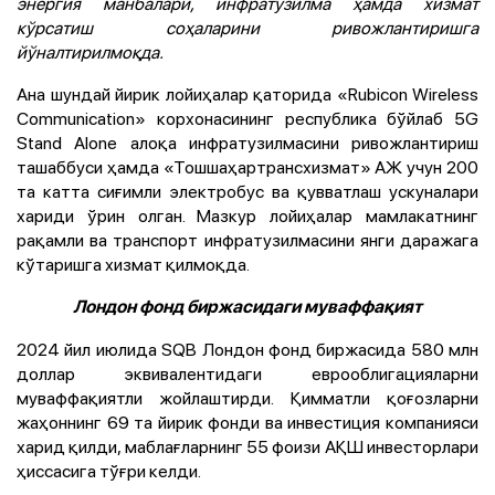
энергия манбалари, инфратузилма ҳамда хизмат
кўрсатиш соҳаларини ривожлантиришга
йўналтирилмоқда.
Ана шундай йирик лойиҳалар қаторида «Rubicon Wireless
Communication» корхонасининг республика бўйлаб 5G
Stand Alone алоқа инфратузилмасини ривожлантириш
ташаббуси ҳамда «Тошшаҳартрансхизмат» АЖ учун 200
та катта сиғимли электробус ва қувватлаш ускуналари
хариди ўрин олган. Мазкур лойиҳалар мамлакатнинг
рақамли ва транспорт инфратузилмасини янги даражага
кўтаришга хизмат қилмоқда.
Лондон фонд биржасидаги муваффақият
2024 йил июлида SQB Лондон фонд биржасида 580 млн
доллар эквивалентидаги еврооблигацияларни
муваффақиятли жойлаштирди. Қимматли қоғозларни
жаҳоннинг 69 та йирик фонди ва инвестиция компанияси
харид қилди, маблағларнинг 55 фоизи АҚШ инвесторлари
ҳиссасига тўғри келди.