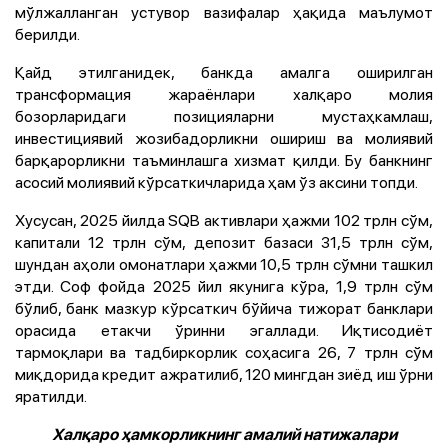
мўлжалланган устувор вазифалар ҳақида маълумот
берилди.
Қайд этилганидек, банкда амалга оширилган
трансформация жараёнлари халқаро молия
бозорларидаги позицияларни мустаҳкамлаш,
инвестициявий жозибадорликни ошириш ва молиявий
барқарорликни таъминлашга хизмат қилди. Бу банкнинг
асосий молиявий кўрсаткичларида ҳам ўз аксини топди.
Хусусан, 2025 йилда SQB активлари ҳажми 102 трлн сўм,
капитали 12 трлн сўм, депозит базаси 31,5 трлн сўм,
шундан аҳоли омонатлари ҳажми 10,5 трлн сўмни ташкил
этди. Соф фойда 2025 йил якунига кўра, 1,9 трлн сўм
бўлиб, банк мазкур кўрсаткич бўйича тижорат банклари
орасида етакчи ўринни эгаллади. Иқтисодиёт
тармоқлари ва тадбиркорлик соҳасига 26, 7 трлн сўм
миқдорида кредит ажратилиб, 120 мингдан зиёд иш ўрни
яратилди.
Халқаро ҳамкорликнинг амалий натижалари