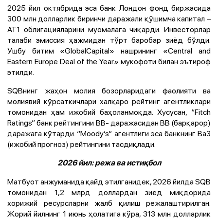
2025 йил октябрида эса банк Лондон фонд биржасида
300 млн долларлик биринчи даражали қўшимча капитал –
AT1 облигацияларини муомалага чиқарди. Инвесторлар
талаби эмиссия ҳажмидан тўрт баробар зиёд бўлди.
Ушбу битим «GlobalCapital» нашрининг «Central and
Eastern Europe Deal of the Year» мукофоти билан эътироф
этилди.
SQBнинг жаҳон молия бозорларидаги фаолияти ва
молиявий кўрсаткичлари халқаро рейтинг агентликлари
томонидан ҳам ижобий баҳоланмоқда. Хусусан, “Fitch
Ratings” банк рейтингини BB- даражасидан BB (барқарор)
даражага кўтарди. “Moody’s” агентлиги эса банкнинг Ba3
(ижобий прогноз) рейтингини тасдиқлади.
2026 йил: режа ва истиқбол
Матбуот анжуманида қайд этилганидек, 2026 йилда SQB
томонидан 1,2 млрд доллардан зиёд миқдорида
хорижий ресурсларни жалб қилиш режалаштирилган.
Жорий йилнинг 1 июнь ҳолатига кўра, 313 млн долларлик