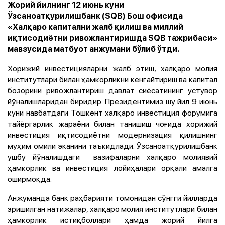
Жорий йилнинг 12 июнь куни
Ўзсаноатқурилишбанк (SQB) Бош офисида
«Халқаро капитални жалб қилиш ва миллий
иқтисодиётни ривожлантиришда SQB тажрибаси»
мавзусида матбуот анжумани бўлиб ўтди.
Хорижий инвестицияларни жалб этиш, халқаро молия
институтлари билан ҳамкорликни кенгайтириш ва капитал
бозорини ривожлантириш давлат сиёсатининг устувор
йўналишларидан биридир. Президентимиз шу йил 9 июнь
куни навбатдаги Тошкент халқаро инвестиция форумига
тайёргарлик жараёни билан танишиш чоғида хорижий
инвестиция иқтисодиётни модернизация қилишнинг
муҳим омили эканини таъкидлади. Ўзсаноатқурилишбанк
ушбу йўналишдаги вазифаларни халқаро молиявий
ҳамкорлик ва инвестиция лойиҳалари орқали амалга
оширмоқда.
Анжуманда банк раҳбарияти томонидан сўнгги йилларда
эришилган натижалар, халқаро молия институтлари билан
ҳамкорлик истиқболлари ҳамда жорий йилга