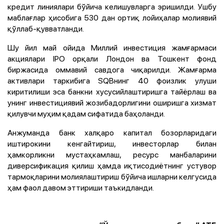
кредит линиялари бўйича келишувларга эришилди. Ушбу
маблағлар ҳисобига 530 дан ортиқ лойиҳалар молиявий
қўллаб-қувватланди.
Шу йил май ойида Миллий инвестиция жамғармаси
акциялари IPO орқали Лондон ва Тошкент фонд
биржасида оммавий савдога чиқарилди. Жамғарма
активлари таркибига SQBнинг 40 фоизлик улуши
киритилиши эса банкни хусусийлаштиришга тайёрлаш ва
унинг инвестициявий жозибадорлигини оширишга хизмат
қилувчи муҳим қадам сифатида баҳоланди.
Анжуманда банк халқаро капитал бозорларидаги
иштирокини кенгайтириш, инвесторлар билан
ҳамкорликни мустаҳкамлаш, ресурс манбаларини
диверсификация қилиш ҳамда иқтисодиётнинг устувор
тармоқларини молиялаштириш бўйича ишларни келгусида
ҳам фаол давом эттириши таъкидланди.