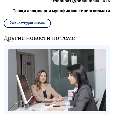
“Ўзсаноатқурилишбанк” АТБ
Ташқи алоқаларни мувофиқлаштириш хизмати
Ўзсаноатқурилишбанк
Другие новости по теме