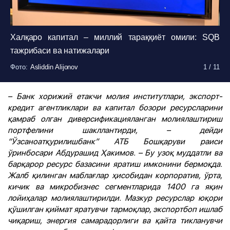
Халқаро капитал – миллий тараққиёт омили: SQB
тажрибаси ва натижалари
Фото
Фото
Фото
Фото
Фото
Фото
Фото
Фото
Фото
Фото
Фото
:
:
:
:
:
:
:
:
:
:
:
Asliddin Alijonov
Asliddin Alijonov
Asliddin Alijonov
Asliddin Alijonov
Asliddin Alijonov
Asliddin Alijonov
Asliddin Alijonov
Asliddin Alijonov
Asliddin Alijonov
Asliddin Alijonov
Asliddin Alijonov
1
1
1
1
1
1
1
1
1
1
1
/
/
/
/
/
/
/
/
/
/
/
11
11
11
11
11
11
11
11
11
11
11
– Банк хорижий етакчи молия институтлари, экспорт-
кредит агентликлари ва капитал бозори ресурсларини
қамраб олган диверсификацияланган молиялаштириш
портфелини шакллантирди, – дейди
“Ўзсаноатқурилишбанк” АТБ Бошқаруви раиси
ўринбосари Абдурашид Ҳакимов. – Бу узоқ муддатли ва
барқарор ресурс базасини яратиш имконини бермоқда.
Жалб қилинган маблағлар ҳисобидан корпоратив, ўрта,
кичик ва микробизнес сегментларида 1400 га яқин
лойиҳалар молиялаштирилди. Мазкур ресурслар юқори
қўшилган қиймат яратувчи тармоқлар, экспортбоп ишлаб
чиқариш, энергия самарадорлиги ва қайта тикланувчи