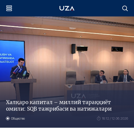
Халқаро капитал – миллий тараққиёт
омили: SQB тажрибаси ва натижалари
Общество
18:12 / 12.06.2026