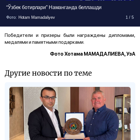
“Ўзбек ботирлари” Наманганда беллашди
Фото
Фото
Фото
Фото
:
:
:
:
Hotam Mamadaliyev
Hotam Mamadaliyev
Hotam Mamadaliyev
Hotam Mamadaliyev
1
1
1
1
/
/
/
/
5
5
5
5
Победители и призеры были награждены дипломами,
медалями и памятными подарками.
Фото Хотама МАМАДАЛИЕВА, УзА
Другие новости по теме