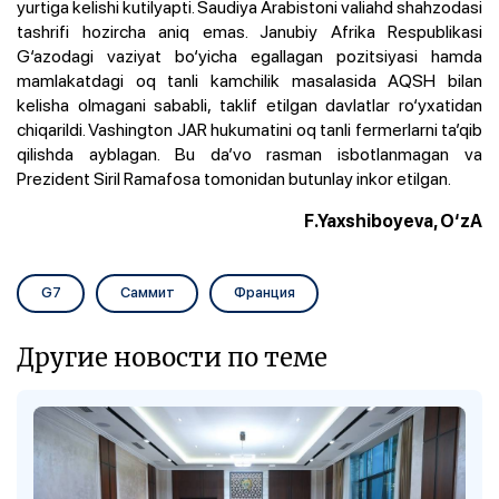
yurtiga kelishi kutilyapti. Saudiya Arabistoni valiahd shahzodasi
tashrifi hozircha aniq emas. Janubiy Afrika Respublikasi
G‘azodagi vaziyat bo‘yicha egallagan pozitsiyasi hamda
mamlakatdagi oq tanli kamchilik masalasida AQSH bilan
kelisha olmagani sababli, taklif etilgan davlatlar ro‘yxatidan
chiqarildi. Vashington JAR hukumatini oq tanli fermerlarni ta’qib
qilishda ayblagan. Bu da’vo rasman isbotlanmagan va
Prezident Siril Ramafosa tomonidan butunlay inkor etilgan.
F.Yaxshiboyeva, O‘zA
G7
Саммит
Франция
Другие новости по теме