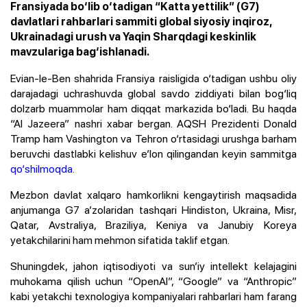
Fransiyada bo‘lib o‘tadigan “Katta yettilik” (G7)
davlatlari rahbarlari sammiti global siyosiy inqiroz,
Ukrainadagi urush va Yaqin Sharqdagi keskinlik
mavzulariga bag‘ishlanadi.
Evian-le-Ben shahrida Fransiya raisligida o‘tadigan ushbu oliy
darajadagi uchrashuvda global savdo ziddiyati bilan bog‘liq
dolzarb muammolar ham diqqat markazida bo‘ladi. Bu haqda
“Al Jazeera” nashri xabar bergan. AQSH Prezidenti Donald
Tramp ham Vashington va Tehron o‘rtasidagi urushga barham
beruvchi dastlabki kelishuv e’lon qilingandan keyin sammitga
qo‘shilmoqda.
Mezbon davlat xalqaro hamkorlikni kengaytirish maqsadida
anjumanga G7 a’zolaridan tashqari Hindiston, Ukraina, Misr,
Qatar, Avstraliya, Braziliya, Keniya va Janubiy Koreya
yetakchilarini ham mehmon sifatida taklif etgan.
Shuningdek, jahon iqtisodiyoti va sun’iy intellekt kelajagini
muhokama qilish uchun “OpenAI”, “Google” va “Anthropic”
kabi yetakchi texnologiya kompaniyalari rahbarlari ham farang