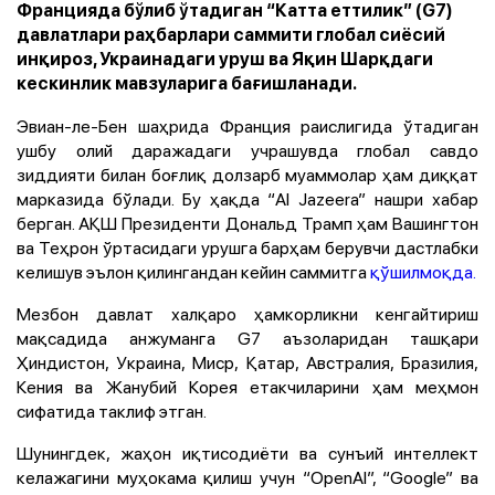
Францияда бўлиб ўтадиган “Катта еттилик” (G7)
давлатлари раҳбарлари саммити глобал сиёсий
инқироз, Украинадаги уруш ва Яқин Шарқдаги
кескинлик мавзуларига бағишланади.
Эвиан-ле-Бен шаҳрида Франция раислигида ўтадиган
ушбу олий даражадаги учрашувда глобал савдо
зиддияти билан боғлиқ долзарб муаммолар ҳам диққат
марказида бўлади. Бу ҳақда “Al Jazeera” нашри хабар
берган. АҚШ Президенти Дональд Трамп ҳам Вашингтон
ва Теҳрон ўртасидаги урушга барҳам берувчи дастлабки
келишув эълон қилингандан кейин саммитга
қўшилмоқда.
Мезбон давлат халқаро ҳамкорликни кенгайтириш
мақсадида анжуманга G7 аъзоларидан ташқари
Ҳиндистон, Украина, Миср, Қатар, Австралия, Бразилия,
Кения ва Жанубий Корея етакчиларини ҳам меҳмон
сифатида таклиф этган.
Шунингдек, жаҳон иқтисодиёти ва сунъий интеллект
келажагини муҳокама қилиш учун “OpenAI”, “Google” ва