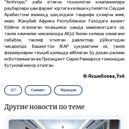
“Anthropic” каби етакчи технология компаниялари
раҳбарлари ҳам фаранг юртига келиши кутиляпти. Саудия
Арабистони валиаҳд шаҳзодаси ташрифи ҳозирча аниқ
эмас. Жанубий Африка Республикаси Ғазодаги вазият
бўйича эгаллаган позицияси ҳамда мамлакатдаги оқ
танли камчилик масаласида АҚШ билан келиша олмагани
сабабли, таклиф этилган давлатлар рўйхатидан
чиқарилди. Вашингтон ЖАР ҳукуматини оқ танли
фермерларни таъқиб қилишда айблаган. Бу даъво расман
исботланмаган ва Президент Сирил Рамафоса томонидан
бутунлай инкор этилган.
Ф.Яхшибоева, ЎзА
G7
Саммит
Франция
Другие новости по теме