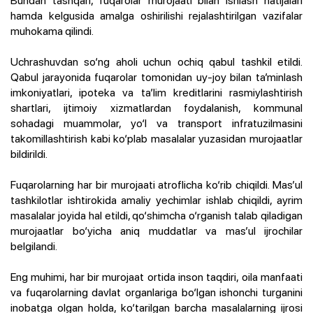
Bundan tashqari, fuqarolar murojaati bilan ishlash natijalari
hamda kelgusida amalga oshirilishi rejalashtirilgan vazifalar
muhokama qilindi.
Uchrashuvdan so‘ng aholi uchun ochiq qabul tashkil etildi.
Qabul jarayonida fuqarolar tomonidan uy-joy bilan ta’minlash
imkoniyatlari, ipoteka va ta’lim kreditlarini rasmiylashtirish
shartlari, ijtimoiy xizmatlardan foydalanish, kommunal
sohadagi muammolar, yo‘l va transport infratuzilmasini
takomillashtirish kabi ko‘plab masalalar yuzasidan murojaatlar
bildirildi.
Fuqarolarning har bir murojaati atroflicha ko‘rib chiqildi. Mas’ul
tashkilotlar ishtirokida amaliy yechimlar ishlab chiqildi, ayrim
masalalar joyida hal etildi, qo‘shimcha o‘rganish talab qiladigan
murojaatlar bo‘yicha aniq muddatlar va mas’ul ijrochilar
belgilandi.
Eng muhimi, har bir murojaat ortida inson taqdiri, oila manfaati
va fuqarolarning davlat organlariga bo‘lgan ishonchi turganini
inobatga olgan holda, ko‘tarilgan barcha masalalarning ijrosi