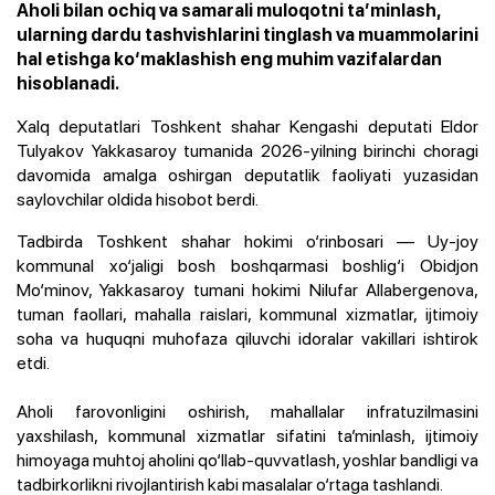
Aholi bilan ochiq va samarali muloqotni ta’minlash,
ularning dardu tashvishlarini tinglash va muammolarini
hal etishga ko‘maklashish eng muhim vazifalardan
hisoblanadi.
Xalq deputatlari Toshkent shahar Kengashi deputati Eldor
Tulyakov Yakkasaroy tumanida 2026-yilning birinchi choragi
davomida amalga oshirgan deputatlik faoliyati yuzasidan
saylovchilar oldida hisobot berdi.
Tadbirda Toshkent shahar hokimi o‘rinbosari — Uy-joy
kommunal xo‘jaligi bosh boshqarmasi boshlig‘i Obidjon
Mo‘minov, Yakkasaroy tumani hokimi Nilufar Allabergenova,
tuman faollari, mahalla raislari,
kommunal xizmatlar, ijtimoiy
soha va huquqni muhofaza qiluvchi idoralar vakillari ishtirok
etdi.
Aholi farovonligini oshirish, mahallalar infratuzilmasini
yaxshilash, kommunal xizmatlar sifatini ta’minlash, ijtimoiy
himoyaga muhtoj aholini qo‘llab-quvvatlash, yoshlar bandligi va
tadbirkorlikni rivojlantirish kabi masalalar o‘rtaga tashlandi.