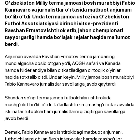
O‘zbekiston Milliy terma jamoasi bosh murabbiyi Fabio
Kannavaro va jurnalistlar o‘rtasida matbuot anjumani
bo‘lib o‘tdi. Unda terma jamoa ustozi va O‘zbekiston
Futbol Assotsiatsiyasi birinchi vitse-prezidenti
Ravshan Ermatov ishtirok etib, jahon chempionati
tayyorgarligi hamda bo‘lajak rejalar haqida ma’lumot
berdi.
Anjuman avvalida Ravshan Ermatov terma jamoaning
mundialgacha bosib o‘tgan yo‘li, AQSH safari va Kanada
hamda Niderlandiya bilan o‘tkaziladigan o‘rtoqlik o‘yinlari
haqida to‘xtalib o‘tdi. Undan keyin, Milliy jamoa bosh murabbiyi
Fabio Kannavaro jurnalistlar savollariga javob qaytardi.
Shundan so‘ng terma jamoa futbolchilari ishtirokida
mashg‘ulot bo‘lib o‘tdi. Ta’kidlash lozim, mashg‘ulotlar avvalida
ikki nafar futbolchi ham jurnalistlarni qiziqitirgan savollarga
javob berdi.
Demak, Fabio Kannavaro ishtirokidagi matbuot anjumani,
futbolchilarimiz bilan flesh intervyular hamda mashg‘ulot