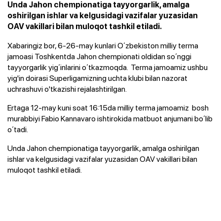
Unda Jahon chempionatiga tayyorgarlik, amalga
oshirilgan ishlar va kelgusidagi vazifalar yuzasidan
OAV vakillari bilan muloqot tashkil etiladi.
Xabaringiz bor, 6-26-may kunlari Oʻzbekiston milliy terma
jamoasi Toshkentda Jahon chempionati oldidan soʻnggi
tayyorgarlik yigʻinlarini oʻtkazmoqda. Terma jamoamiz ushbu
yig'in doirasi Superligamizning uchta klubi bilan nazorat
uchrashuvi o'tkazishi rejalashtirilgan.
Ertaga 12-may kuni soat 16:15da milliy terma jamoamiz bosh
murabbiyi Fabio Kannavaro ishtirokida matbuot anjumani boʻlib
oʻtadi.
Unda Jahon chempionatiga tayyorgarlik, amalga oshirilgan
ishlar va kelgusidagi vazifalar yuzasidan OAV vakillari bilan
muloqot tashkil etiladi.