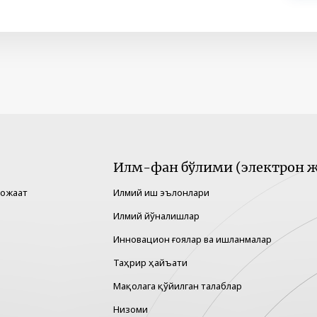
Илм-фан бўлими (электрон ж
рожаат
Илмий иш эълонлари
Илмий йўналишлар
Инновацион ғоялар ва ишланмалар
Таҳрир ҳайъати
Мақолага қўйилган талаблар
Низоми