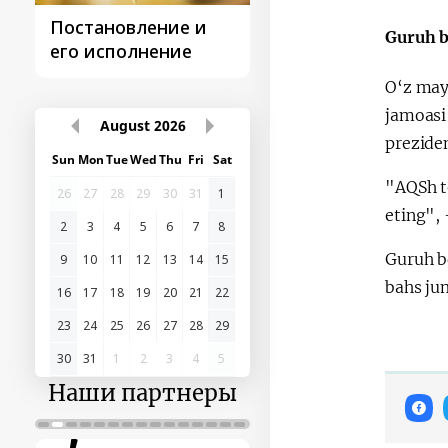
Постановление и
Поездки
Guruh b
его исполнение
Президента
O‘z may
jamoasi 
August
2026
prezide
Sun
Mon
Tue
Wed
Thu
Fri
Sat
"AQSh t
26
27
28
29
30
31
1
eting", 
2
3
4
5
6
7
8
Guruh b
9
10
11
12
13
14
15
bahs jum
16
17
18
19
20
21
22
23
24
25
26
27
28
29
30
31
1
2
3
4
5
Наши партнеры