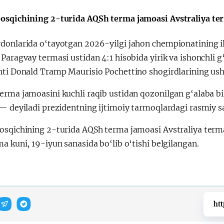
Поручение
Видеоселектор
osqichining 2-turida AQSh terma jamoasi Avstraliya te
Президента – в
совещания под
действии
председательс
donlarida o‘tayotgan 2026-yilgi jahon chempionatining i
Президента
Paragvay termasi ustidan 4:1 hisobida yirik va ishonchli g
Шавката
nti Donald Tramp Maurisio Pochettino shogirdlarining ush
Мирзиёева
erma jamoasini kuchli raqib ustidan qozonilgan g‘alaba 
— deyiladi prezidentning ijtimoiy tarmoqlardagi rasmiy sa
osqichining 2-turida AQSh terma jamoasi Avstraliya ter
a kuni, 19-iyun sanasida bo‘lib o‘tishi belgilangan.
htt