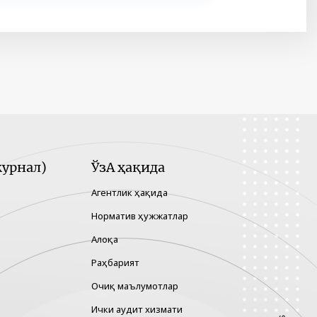
урнал)
ЎзА ҳақида
Агентлик ҳақида
Норматив ҳужжатлар
Алоқа
Раҳбарият
Очиқ маълумотлар
Ички аудит хизмати