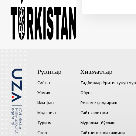
Рукнлар
Хизматлар
Сиёсат
Тадбирлар ёритиш учун му
Жамият
Обуна
Илм-фан
Резюме қолдириш
Маданият
Сайт харитаси
Туризм
Мурожаат йўллаш
Спорт
Сайтнинг эски талқини