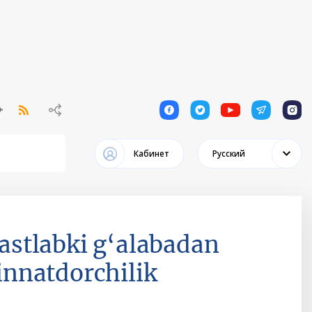
1
1
1
1
1
Кабинет
Русский
stlabki g‘alabadan
nnatdorchilik