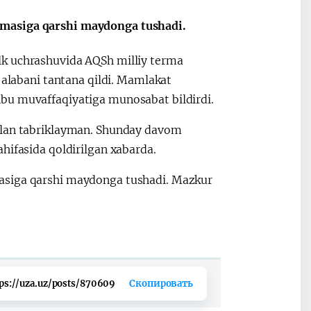
ные
После визита
2025 год – Го
rmasiga qarshi maydonga tushadi.
Президента…
охраны
твом
окружающей
lk uchrashuvida AQSh milliy terma
и «зеленой»
‘alabani tantana qildi. Mamlakat
экономики
bu muvaffaqiyatiga munosabat bildirdi.
bilan tabriklayman. Shunday davom
hifasida qoldirilgan xabarda.
masiga qarshi maydonga tushadi. Mazkur
ps://uza.uz/posts/870609
Скопировать