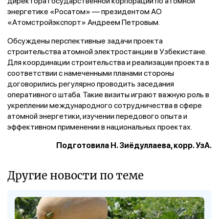
директора государственной корпорации по атомной
энергетике «Росатом» — президентом АО
«Атомстройэкспорт» Андреем Петровым.
Обсуждены перспективные задачи проекта
строительства атомной электростанции в Узбекистане.
Для координации строительства и реализации проекта в
соответствии с намеченными планами стороны
договорились регулярно проводить заседания
оперативного штаба. Такие визиты играют важную роль в
укреплении международного сотрудничества в сфере
атомной энергетики, изучении передового опыта и
эффективном применении в национальных проектах.
Подготовила Н. Зиёдуллаева, корр. УзА.
Другие новости по теме