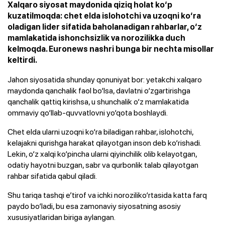
Xalqaro siyosat maydonida qiziq holat ko‘p
kuzatilmoqda: chet elda islohotchi va uzoqni ko‘ra
oladigan lider sifatida baholanadigan rahbarlar, o‘z
mamlakatida ishonchsizlik va norozilikka duch
kelmoqda. Euronews nashri bunga bir nechta misollar
keltirdi.
Jahon siyosatida shunday qonuniyat bor: yetakchi xalqaro
maydonda qanchalik faol bo‘lsa, davlatni o‘zgartirishga
qanchalik qattiq kirishsa, u shunchalik o‘z mamlakatida
ommaviy qo‘llab-quvvatlovni yo‘qota boshlaydi.
Chet elda ularni uzoqni ko‘ra biladigan rahbar, islohotchi,
kelajakni qurishga harakat qilayotgan inson deb ko‘rishadi.
Lekin, o‘z xalqi ko‘pincha ularni qiyinchilik olib kelayotgan,
odatiy hayotni buzgan, sabr va qurbonlik talab qilayotgan
rahbar sifatida qabul qiladi.
Shu tariqa tashqi e’tirof va ichki noroziliko‘rtasida katta farq
paydo bo‘ladi, bu esa zamonaviy siyosatning asosiy
xususiyatlaridan biriga aylangan.