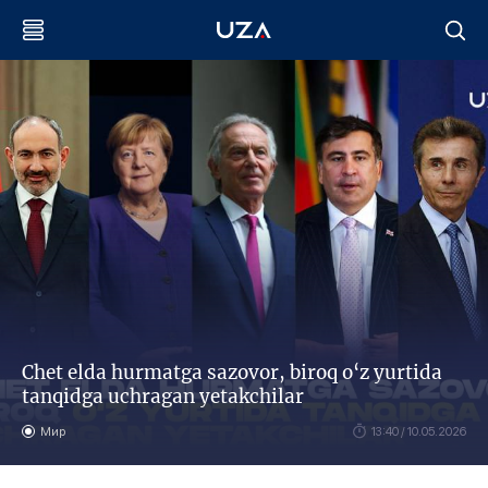
Chet elda hurmatga sazovor, biroq o‘z yurtida
tanqidga uchragan yetakchilar
Мир
13:40 / 10.05.2026