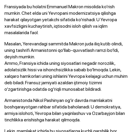
Fransiyada bu holatni Emmanuel Makron misolida ko‘rish
mumkin. Chet elda uni Yevropani modernizatsiya qilishga
harakat qilayotgan yetakchi sifatida ko‘rishadi. U Yevropa
xavfsizligini kuchaytirish, iqtisodni isloh qilish va iqlim
masalalarida faol.
Masalan, Yerevandagi sammitda Makron juda iliq kutib olindi,
uning tashrifi Armanistonni qo‘llab-quvvatlash ramzi bo‘ldi,
deyish mumkin.
Ammo, Fransiya ichida uning siyosatlari negadir norozilik,
adolatsizlik hissi va ishonchsizlikka sabab bo‘lmoqda. Lekin,
xalqaro hamkorlari uning ishlarini Yevropa kelajagi uchun muhim
deb biladi. Fransuz jamiyati azaldan ijtimoiy tizimni
o‘zgartirishga odatda og‘riqli munosabat bildiradi.
Armanistonda Nikol Pashinyan og‘ir davrda mamlakatni
boshqarayotgan rahbar sifatida baholanadi. U demokratiya,
armiya islohoti, Yevropa bilan yaqinlashuv va Ozarbayjon bilan
tinchlikka erishishga harakat qilmoqda.
Lekin, mamlakat ichida bu siyosatlarga kuchli qarshilik bor.