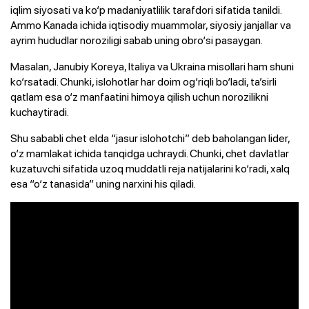
iqlim siyosati va ko‘p madaniyatlilik tarafdori sifatida tanildi.
Ammo Kanada ichida iqtisodiy muammolar, siyosiy janjallar va
ayrim hududlar noroziligi sabab uning obro‘si pasaygan.
Masalan, Janubiy Koreya, Italiya va Ukraina misollari ham shuni
ko‘rsatadi. Chunki, islohotlar har doim og‘riqli bo‘ladi, ta’sirli
qatlam esa o‘z manfaatini himoya qilish uchun norozilikni
kuchaytiradi.
Shu sababli chet elda “jasur islohotchi” deb baholangan lider,
o‘z mamlakat ichida tanqidga uchraydi. Chunki, chet davlatlar
kuzatuvchi sifatida uzoq muddatli reja natijalarini ko‘radi, xalq
esa “o‘z tanasida” uning narxini his qiladi.