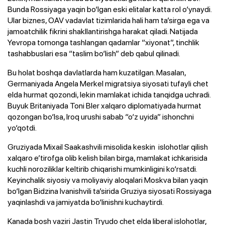
Bunda Rossiyaga yaqin bo‘lgan eski elitalar katta rol o‘ynaydi.
Ular biznes, OAV vadavlat tizimlarida hali ham ta’sirga ega va
jamoatchilik fikrini shakllantirishga harakat qiladi. Natijada
Yevropa tomonga tashlangan qadamlar “xiyonat”, tinchlik
tashabbuslari esa “taslim bo‘lish” deb qabul qilinadi.
Bu holat boshqa davlatlarda ham kuzatilgan. Masalan,
Germaniyada Angela Merkel migratsiya siyosati tufayli chet
elda hurmat qozondi, lekin mamlakat ichida tanqidga uchradi.
Buyuk Britaniyada Toni Bler xalqaro diplomatiyada hurmat
qozongan bo‘lsa, Iroq urushi sabab “o‘z uyida” ishonchni
yo‘qotdi.
Gruziyada Mixail Saakashvili misolida keskin islohotlar qilish
xalqaro e’tirofga olib kelish bilan birga, mamlakat ichkarisida
kuchli noroziliklar keltirib chiqarishi mumkinligini ko‘rsatdi.
Keyinchalik siyosiy va moliyaviy aloqalari Moskva bilan yaqin
bo‘lgan Bidzina Ivanishvili ta’sirida Gruziya siyosati Rossiyaga
yaqinlashdi va jamiyatda bo‘linishni kuchaytirdi.
Kanada bosh vaziri Jastin Tryudo chet elda liberal islohotlar,