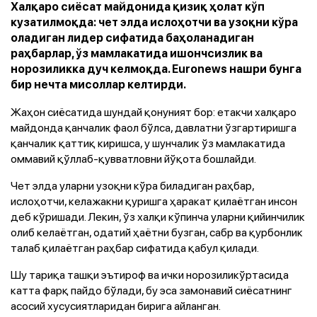
Халқаро сиёсат майдонида қизиқ ҳолат кўп
кузатилмоқда: чет элда ислоҳотчи ва узоқни кўра
оладиган лидер сифатида баҳоланадиган
раҳбарлар, ўз мамлакатида ишончсизлик ва
норозиликка дуч келмоқда. Euronews нашри бунга
бир нечта мисоллар келтирди.
Жаҳон сиёсатида шундай қонуният бор: етакчи халқаро
майдонда қанчалик фаол бўлса, давлатни ўзгартиришга
қанчалик қаттиқ киришса, у шунчалик ўз мамлакатида
оммавий қўллаб-қувватловни йўқота бошлайди.
Чет элда уларни узоқни кўра биладиган раҳбар,
ислоҳотчи, келажакни қуришга ҳаракат қилаётган инсон
деб кўришади. Лекин, ўз халқи кўпинча уларни қийинчилик
олиб келаётган, одатий ҳаётни бузган, сабр ва қурбонлик
талаб қилаётган раҳбар сифатида қабул қилади.
Шу тариқа ташқи эътироф ва ички норозиликўртасида
катта фарқ пайдо бўлади, бу эса замонавий сиёсатнинг
асосий хусусиятларидан бирига айланган.