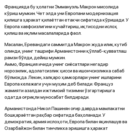
Францияда бу ҳолатни Эммануэль Макрон мисолида
кўриш мумкин. Чет элда уни Европани модернизация
қилишга ҳаракат қилаётган етакчи сифатида кўришади. У
Европа хавфсизлигини кучайтириш, иқтисодни ислоҳ
қилиш ва иқлим масалаларида фаол.
Масалан, Еревандаги саммитда Макрон жуда илиқ кутиб
олинди, унинг ташрифи Арманистонни қўллаб-қувватлаш
рамзи бўлди, дейиш мумкин.
Аммо, Франция ичида унинг сиёсатлари негадир
норозилик, адолатсизлик ҳисси ва ишончсизликка сабаб
бўлмоқда. Лекин, халқаро ҳамкорлари унинг ишларини
Европа келажаги учун муҳим деб билади. Француз
жамияти азалдан ижтимоий тизимни ўзгартиришга
одатда оғриқли муносабат билдиради.
Арманистонда Никол Пашинян оғир даврда мамлакатни
бошқараётган раҳбар сифатида баҳоланади. У
демократия, армия ислоҳоти, Европа билан яқинлашув ва
Озарбайжон билан тинчликка эришишга ҳаракат