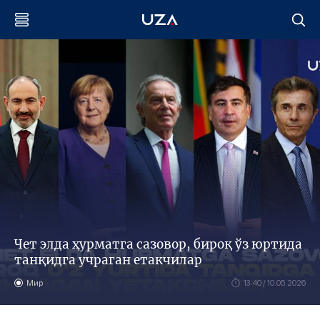
Чет элда ҳурматга сазовор, бироқ ўз юртида
танқидга учраган етакчилар
Мир
13:40 / 10.05.2026