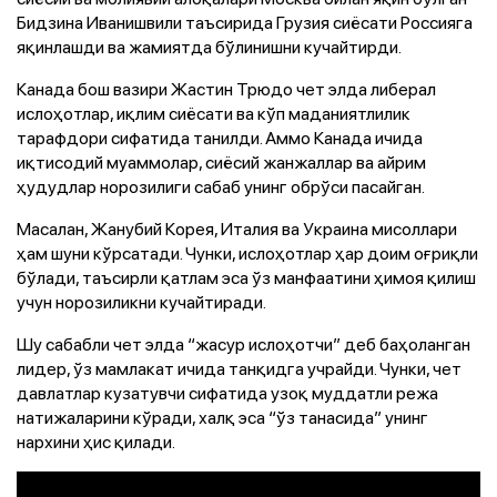
Бидзина Иванишвили таъсирида Грузия сиёсати Россияга
яқинлашди ва жамиятда бўлинишни кучайтирди.
Канада бош вазири Жастин Трюдо чет элда либерал
ислоҳотлар, иқлим сиёсати ва кўп маданиятлилик
тарафдори сифатида танилди. Аммо Канада ичида
иқтисодий муаммолар, сиёсий жанжаллар ва айрим
ҳудудлар норозилиги сабаб унинг обрўси пасайган.
Масалан, Жанубий Корея, Италия ва Украина мисоллари
ҳам шуни кўрсатади. Чунки, ислоҳотлар ҳар доим оғриқли
бўлади, таъсирли қатлам эса ўз манфаатини ҳимоя қилиш
учун норозиликни кучайтиради.
Шу сабабли чет элда “жасур ислоҳотчи” деб баҳоланган
лидер, ўз мамлакат ичида танқидга учрайди. Чунки, чет
давлатлар кузатувчи сифатида узоқ муддатли режа
натижаларини кўради, халқ эса “ўз танасида” унинг
нархини ҳис қилади.