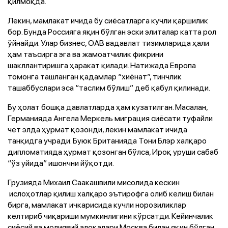
қилмоқда.
Лекин, мамлакат ичида бу сиёсатларга кучли қаршилик
бор. Бунда Россияга яқин бўлган эски элиталар катта рол
ўйнайди. Улар бизнес, ОАВ вадавлат тизимларида ҳали
ҳам таъсирга эга ва жамоатчилик фикрини
шакллантиришга ҳаракат қилади. Натижада Европа
томонга ташланган қадамлар “хиёнат”, тинчлик
ташаббуслари эса “таслим бўлиш” деб қабул қилинади.
Бу ҳолат бошқа давлатларда ҳам кузатилган. Масалан,
Германияда Ангела Меркель миграция сиёсати туфайли
чет элда ҳурмат қозонди, лекин мамлакат ичида
танқидга учради. Буюк Британияда Тони Блэр халқаро
дипломатияда ҳурмат қозонган бўлса, Ироқ уруши сабаб
“ўз уйида” ишончни йўқотди.
Грузияда Михаил Саакашвили мисолида кескин
ислоҳотлар қилиш халқаро эътирофга олиб келиш билан
бирга, мамлакат ичкарисида кучли норозиликлар
келтириб чиқариши мумкинлигини кўрсатди. Кейинчалик
сиёсий ва молиявий алоқалари Москва билан яқин бўлган