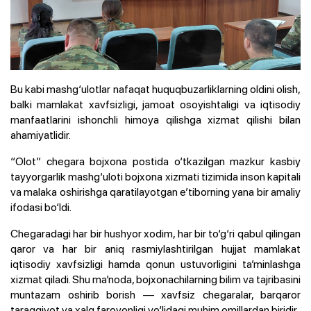
Bu kabi mashg‘ulotlar nafaqat huquqbuzarliklarning oldini olish,
balki mamlakat xavfsizligi, jamoat osoyishtaligi va iqtisodiy
manfaatlarini ishonchli himoya qilishga xizmat qilishi bilan
ahamiyatlidir.
“Olot” chegara bojxona postida o‘tkazilgan mazkur kasbiy
tayyorgarlik mashg‘uloti bojxona xizmati tizimida inson kapitali
va malaka oshirishga qaratilayotgan e’tiborning yana bir amaliy
ifodasi bo‘ldi.
Chegaradagi har bir hushyor xodim, har bir to‘g‘ri qabul qilingan
qaror va har bir aniq rasmiylashtirilgan hujjat mamlakat
iqtisodiy xavfsizligi hamda qonun ustuvorligini ta’minlashga
xizmat qiladi. Shu ma’noda, bojxonachilarning bilim va tajribasini
muntazam oshirib borish — xavfsiz chegaralar, barqaror
taraqqiyot va xalq farovonligi yo‘lidagi muhim omillardan biridir.