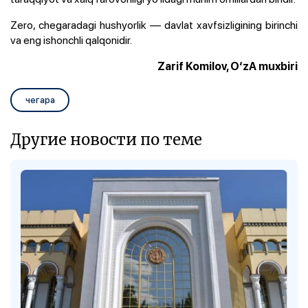
Zero, chegaradagi hushyorlik — davlat xavfsizligining birinchi
va eng ishonchli qalqonidir.
Zarif Komilov, O‘zA muxbiri
чегара
Другие новости по теме