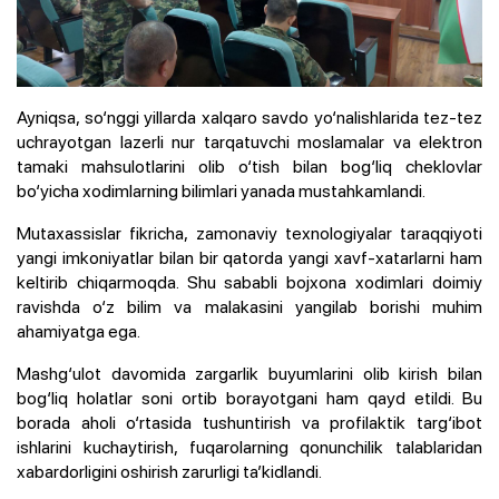
Ayniqsa, so‘nggi yillarda xalqaro savdo yo‘nalishlarida tez-tez
uchrayotgan lazerli nur tarqatuvchi moslamalar va elektron
tamaki mahsulotlarini olib o‘tish bilan bog‘liq cheklovlar
bo‘yicha xodimlarning bilimlari yanada mustahkamlandi.
Mutaxassislar fikricha, zamonaviy texnologiyalar taraqqiyoti
yangi imkoniyatlar bilan bir qatorda yangi xavf-xatarlarni ham
keltirib chiqarmoqda. Shu sababli bojxona xodimlari doimiy
ravishda o‘z bilim va malakasini yangilab borishi muhim
ahamiyatga ega.
Mashg‘ulot davomida zargarlik buyumlarini olib kirish bilan
bog‘liq holatlar soni ortib borayotgani ham qayd etildi. Bu
borada aholi o‘rtasida tushuntirish va profilaktik targ‘ibot
ishlarini kuchaytirish, fuqarolarning qonunchilik talablaridan
xabardorligini oshirish zarurligi ta’kidlandi.