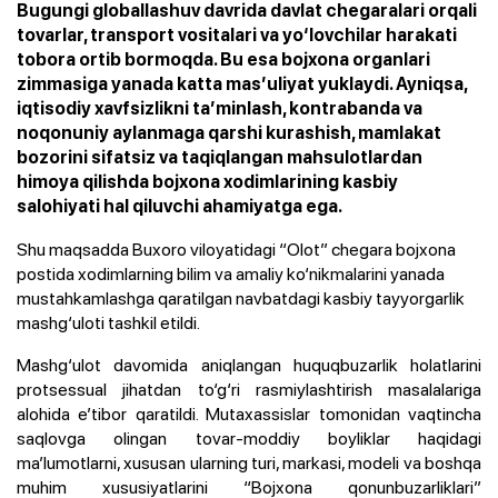
Bugungi globallashuv davrida davlat chegaralari orqali
tovarlar, transport vositalari va yo‘lovchilar harakati
tobora ortib bormoqda. Bu esa bojxona organlari
zimmasiga yanada katta mas’uliyat yuklaydi. Ayniqsa,
iqtisodiy xavfsizlikni ta’minlash, kontrabanda va
noqonuniy aylanmaga qarshi kurashish, mamlakat
bozorini sifatsiz va taqiqlangan mahsulotlardan
himoya qilishda bojxona xodimlarining kasbiy
salohiyati hal qiluvchi ahamiyatga ega.
Shu maqsadda Buxoro viloyatidagi “Olot” chegara bojxona
postida xodimlarning bilim va amaliy ko‘nikmalarini yanada
mustahkamlashga qaratilgan navbatdagi kasbiy tayyorgarlik
mashg‘uloti tashkil etildi.
Mashg‘ulot davomida aniqlangan huquqbuzarlik holatlarini
protsessual jihatdan to‘g‘ri rasmiylashtirish masalalariga
alohida e’tibor qaratildi. Mutaxassislar tomonidan vaqtincha
saqlovga olingan tovar-moddiy boyliklar haqidagi
ma’lumotlarni, xususan ularning turi, markasi, modeli va boshqa
muhim xususiyatlarini “Bojxona qonunbuzarliklari”