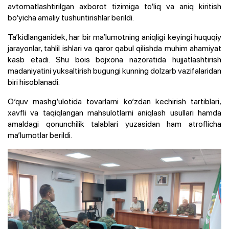
avtomatlashtirilgan axborot tizimiga to‘liq va aniq kiritish
bo‘yicha amaliy tushuntirishlar berildi.
Ta’kidlanganidek, har bir ma’lumotning aniqligi keyingi huquqiy
jarayonlar, tahlil ishlari va qaror qabul qilishda muhim ahamiyat
kasb etadi. Shu bois bojxona nazoratida hujjatlashtirish
madaniyatini yuksaltirish bugungi kunning dolzarb vazifalaridan
biri hisoblanadi.
O‘quv mashg‘ulotida tovarlarni ko‘zdan kechirish tartiblari,
xavfli va taqiqlangan mahsulotlarni aniqlash usullari hamda
amaldagi qonunchilik talablari yuzasidan ham atroflicha
ma’lumotlar berildi.