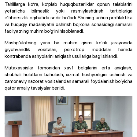
Tahlillarga ko‘ra, ko‘plab huquqbuzarliklar qonun talablarini
yetarlicha bilmaslik yoki rasmiylashtirish tartiblariga
e’tiborsizlik oqibatida sodir bo‘ladi. Shuning uchun profilaktika
va huquqiy madaniyatni oshirish bojxona sohasidagi samarali
faoliyatning muhim bo‘g‘ini hisoblanadi.
Mashg‘ulotning yana bir muhim qismi ko‘rik jarayonida
giyohvandlik vositalari, psixotrop moddalar hamda
kontrabanda ashyolarini aniqlash usullariga bag‘ishlandi.
Mutaxassislar tomonidan xavf belgilarini erta aniqlash,
shubhali holatlarni baholash, xizmat hushyorligini oshirish va
zamonaviy nazorat vositalaridan samarali foydalanish bo‘yicha
qator amaliy tavsiyalar berildi.