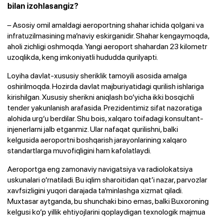
bilan izohlasangiz?
– Asosiy omil amaldagi aeroportning shahar ichida qolgani va
infratuzilmasining ma’naviy eskirganidir. Shahar kengaymoqda,
aholi zichligi oshmoqda. Yangi aeroport shahardan 23 kilometr
uzoqlikda, keng imkoniyatli hududda qurilyapti.
Loyiha davlat-xususiy sheriklik tamoyili asosida amalga
oshirilmoqda. Hozirda davlat majburiyatidagi qurilish ishlariga
kirishilgan. Xususiy sherikni aniqlash bo‘yicha ikki bosqichli
tender yakunlanish arafasida. Prezidentimiz sifat nazoratiga
alohida urg‘u berdilar. Shu bois, xalqaro toifadagi konsultant-
injenerlarni jalb etganmiz. Ular nafaqat qurilishni, balki
kelgusida aeroportni boshqarish jarayonlarining xalqaro
standartlarga muvofiqligini ham kafolatlaydi.
Aeroportga eng zamonaviy navigatsiya va radiolokatsiya
uskunalari o‘rnatiladi. Bu iqlim sharoitidan qat’i nazar, parvozlar
xavfsizligini yuqori darajada ta’minlashga xizmat qiladi.
Muxtasar aytganda, bu shunchaki bino emas, balki Buxoroning
kelgusi ko‘p yillik ehtiyojlarini qoplaydigan texnologik majmua