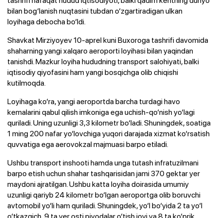
bilan bog‘lanish nuqtasini tubdan o‘zgartiradigan ulkan
loyihaga debocha bo‘ldi.
Shavkat Mirziyoyev 10-aprel kuni Buxoroga tashrifi davomida
shaharning yangi xalqaro aeroporti loyihasi bilan yaqindan
tanishdi. Mazkur loyiha hududning transport salohiyati, balki
iqtisodiy qiyofasini ham yangi bosqichga olib chiqishi
kutilmoqda.
Loyihaga ko‘ra, yangi aeroportda barcha turdagi havo
kemalarini qabul qilish imkoniga ega uchish-qo‘nish yo‘lagi
quriladi. Uning uzunligi 3,3 kilometr bo‘ladi. Shuningdek, soatiga
1 ming 200 nafar yo‘lovchiga yuqori darajada xizmat ko‘rsatish
quvvatiga ega aerovokzal majmuasi barpo etiladi.
Ushbu transport inshooti hamda unga tutash infratuzilmani
barpo etish uchun shahar tashqarisidan jami 370 gektar yer
maydoni ajratilgan. Ushbu katta loyiha doirasida umumiy
uzunligi qariyb 24 kilometr bo‘lgan aeroportga olib boruvchi
avtomobil yo‘li ham quriladi. Shuningdek, yo‘l bo‘yida 2 ta yo‘l
o‘tkazgich, 9 ta yer osti piyodalar o‘tish joyi va 8 ta ko‘prik