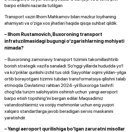
barpo etilishi nazarda tutilgan.
Transport vaziri Ilhom Mahkamov bilan mazkur loyihaning
ahamiyati va o‘ziga xos jihatlari haqida qisqa suhbat qildik.
– Ilhom Rustamovich, Buxoroning transport
infratuzilmasidagi bugungi o‘zgarishlarning mohiyati
nimada?
– Buxoroning zamonaviy transport tizimini takomillashtirib
borish strategik vazifa sanaladi. So‘nggi yillarda hududda yo‘l
va ko‘priklar qurilishi izchil tus oldi. Sayyohlar oqimi yildan-yilga
ortib borayotgani tizimni tubdan transformatsiya qilishni talab
etmoqda. Davlatimiz rahbari 2024-yil Buxoroga tashrifi
chog‘ida turizm salohiyatini oshirish uchun yangi aeroport
barpo etish topshirig‘ini bergan edilar. Maqsadimiz
vatandoshlarimiz va xorijiy mehmonlar uchun eng yuqori
xalqaro standartlarga javob beradigan servis maskanini
yaratishdir.
– Yangi aeroport qurilishiga bo‘lgan zaruratni misollar