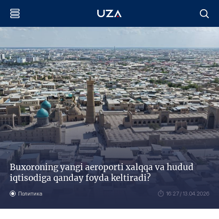
Buxoroning yangi aeroporti xalqqa va hudud
iqtisodiga qanday foyda keltiradi?
Политика
16:27 / 13.04.2026