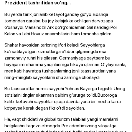
Prezident tashrifidan so‘ng...
Bu yerda tarix jonlanib ketayotganday go‘yo. Boshqa
tomondan qaralsa, bu joy kelajakka ochilgan darvozaga
o‘xshaydi. Mana hozir Ark qo‘rg‘onidaman. Sal naridagi Poi
Kalon va Labi Hovuz ansambllarini ham tomosha qildim.
Shahar havosidan tarixning ifori keladi. Sayyohlarga
ko‘rsatilayotgan xizmatlarga e’tibor qilganingda esa
zamonaviy ruhni his qilasan. Germaniyaga qaytsam bu
hayajonimni hamma yaqinlarimga hikoya qilaman. O‘ylaymanki,
men kabi hayratga tushganlarning jonli taassurotlari yana
ming-minglab sayyohlarni shu zaminga chorlaydi...
Bu taassurotlar nemis sayyohi Yohnas Bayerga tegishli. Uning
so‘zlarini tinglar ekanman qalbim g‘ururga to‘ldi. Buxoroga
kelib-ketuvchi sayyohlar qisqa davrda yana bir-necha karra
ko‘paysa kerak degan fikr o‘tdi xayoldan.
Ha, vaqt shiddati va global turizm talablari yangi marralarni
belgilashni taqozo etmoqda. Prezidentimizning viloyatga
tashrifi nafaqat hudud iqtisodiyoti, balki qadim kentning dunyo