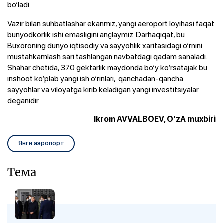
bo‘ladi.
Vazir bilan suhbatlashar ekanmiz, yangi aeroport loyihasi faqat
bunyodkorlik ishi emasligini anglaymiz. Darhaqiqat, bu
Buxoroning dunyo iqtisodiy va sayyohlik xaritasidagi o‘rnini
mustahkamlash sari tashlangan navbatdagi qadam sanaladi.
Shahar chetida, 370 gektarlik maydonda bo‘y ko‘rsatajak bu
inshoot ko‘plab yangi ish o‘rinlari, qanchadan-qancha
sayyohlar va viloyatga kirib keladigan yangi investitsiyalar
deganidir.
Ikrom AVVALBOEV, O‘zA muxbiri
Янги аэропорт
Тема