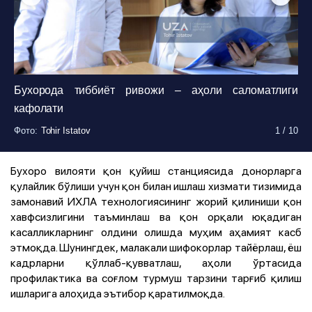
Бухорода тиббиёт ривожи – аҳоли саломатлиги
кафолати
Фото
Фото
Фото
:
:
:
Tohir Istatov
Tohir Istatov
Tohir Istatov
1
1
1
/
/
/
10
10
10
Фото
Фото
Фото
Фото
Фото
Фото
Фото
:
:
:
:
:
:
:
Tohir Istatov
Tohir Istatov
Tohir Istatov
Tohir Istatov
Tohir Istatov
Tohir Istatov
Tohir Istatov
1
1
1
1
1
1
1
/
/
/
/
/
/
/
10
10
10
10
10
10
10
Бухоро вилояти қон қуйиш станциясида донорларга
қулайлик бўлиши учун қон билан ишлаш хизмати тизимида
замонавий ИХЛА технологиясининг жорий қилиниши қон
хавфсизлигини таъминлаш ва қон орқали юқадиган
касалликларнинг олдини олишда муҳим аҳамият касб
этмоқда. Шунингдек, малакали шифокорлар тайёрлаш, ёш
кадрларни қўллаб-қувватлаш, аҳоли ўртасида
профилактика ва соғлом турмуш тарзини тарғиб қилиш
ишларига алоҳида эътибор қаратилмоқда.