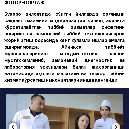
ФОТОРЕПОРТАЖ
Бухоро вилоятида сўнгги йилларда соғлиқни
сақлаш тизимини модернизация қилиш, аҳолига
кўрсатилаётган тиббий хизматлар сифатини
ошириш ва замонавий тиббий технологияларни
жорий этиш борасида кенг кўламли ишлар амалга
оширилмоқда. Айниқса, тиббиёт
муассасаларининг моддий-техник базаси
мустаҳкамланиб, замонавий диагностик ва
лаборатория ускуналари билан жиҳозланиши
натижасида аҳолига малакали ва тезкор тиббий
хизмат кўрсатиш имкониятлари янада кенгайди.