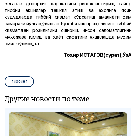
Беғараз донорлик ҳаракатини ривожлантириш, сайёр
тиббий акциялар ташкил этиш ва аҳолига яқин
ҳудудларда тиббий хизмат кўрсатиш амалиёти ҳам
самарали йўлга қўйилган. Бу каби ишлар аҳолининг тиббий
хизматдан розилигини ошириш, инсон саломатлигини
муҳофаза қилиш ва ҳаёт сифатини яхшилашда муҳим
омил бўлмоқда.
Тоҳир ИСТАТОВ(сурат),ЎзА
тиббиёт
Другие новости по теме