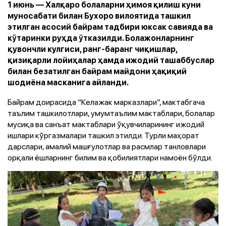
1 июнь — Халқаро болаларни ҳимоя қилиш куни
муносабати билан Бухоро вилоятида ташкил
этилган асосий байрам тадбири юксак савияда ва
кўтаринки руҳда ўтказилди. Болажонларнинг
қувончли кулгиси, ранг-баранг чиқишлар,
қизиқарли лойиҳалар ҳамда ижодий ташаббуслар
билан безатилган байрам майдони ҳақиқий
шодиёна масканига айланди.
Байрам доирасида “Келажак марказлари”, мактабгача
таълим ташкилотлари, умумтаълим мактаблари, болалар
мусиқа ва санъат мактаблари ўқувчиларининг ижодий
ишлари кўргазмалари ташкил этилди. Турли маҳорат
дарслари, амалий машғулотлар ва расмлар танловлари
орқали ёшларнинг билим ва қобилиятлари намоён бўлди.