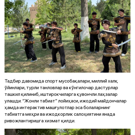
Тадбир давомида спорт мусобақалари, миллий халқ
ўйинлари, турли танловлар ва кўнгилочар дастурлар
ташкил қилиниб, иштирокчиларга қувончли лаҳзалар
улашди. “Жонли табиат” лойиҳаси, ижодий майдончалар
ҳамда интерактив машғулотлар эса болаларнинг
табиатга меҳри ва ижодкорлик салоҳиятини янада
ривожлантиришга хизмат қилди.