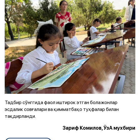
Тадбир сўнггида фаол иштирок этган болажонлар
эсдалик совғалари ва қимматбаҳо туҳфалар билан
тақдирланди.
Зариф Комилов, ЎзА мухбири