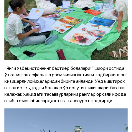
“Янги Ўзбекистоннинг бахтиёр болалари!” шиори остида
ўтказилган асфальтга расм чизиш акцияси тадбирнинг энг
қизиқарли лойиҳаларидан бирига айланди. Унда иштирок
этган истеъдодли болалар ўз орзу-интилишлари, бахтли
келажак ҳақидаги тасаввурларини ранглар орқали ифода
этиб, томошабинларда катта таассурот қолдирди.