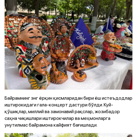
Байрамнинг энг ёрқин қисмларидан бири ёш истеъдодлар
иштирокидаги гала-концерт дастури бўлди. Куй-
қўшиқлар, миллий ва замонавий рақслар, жозибадор
саҳна чиқишлари иштирокчилар ва меҳмонларга
унутилмас байрамона кайфият бағишлади.