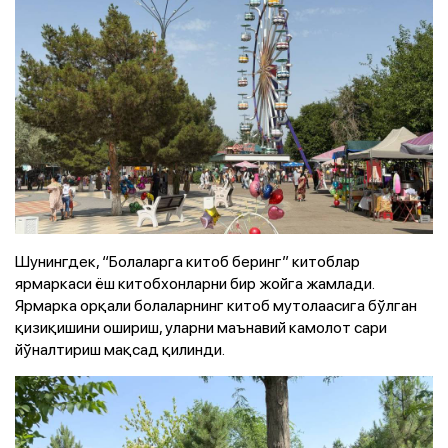
Шунингдек, “Болаларга китоб беринг” китоблар
ярмаркаси ёш китобхонларни бир жойга жамлади.
Ярмарка орқали болаларнинг китоб мутолаасига бўлган
қизиқишини ошириш, уларни маънавий камолот сари
йўналтириш мақсад қилинди.