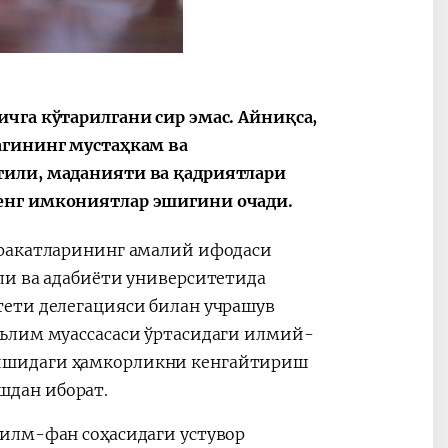
лекторные
После визита
2025 г
ия под
Президента…
охран
ательством
окруж
нта
и «зе
чга кўтарилгани сир эмас. Айниқса,
эконо
агининг мустаҳкам ва
ва
тили, маданияти ва қадриятлари
енг имкониятлар эшигини очади.
аракатларининг амалий ифодаси
ли ва адабиёти университетида
тети делегацияси билан учрашув
аълим муассасаси ўртасидаги илмий-
ишидаги ҳамкорликни кенгайтириш
дан иборат.
илм-фан соҳасидаги устувор