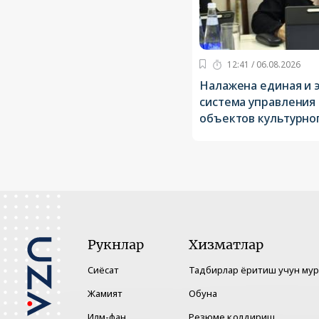
12:41 / 06.08.2026
Налажена единая и 
система управления
объектов культурно
Рукнлар
Хизматлар
Сиёсат
Тадбирлар ёритиш учун му
Жамият
Обуна
Илм-фан
Резюме қолдириш