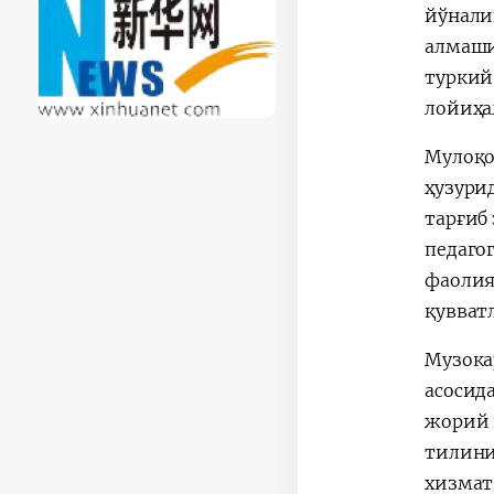
йўнали
алмаши
туркий
лойиҳа
Мулоқо
ҳузури
тарғиб
педаго
фаолия
қувват
Музока
асосид
жорий 
тилини
хизмат