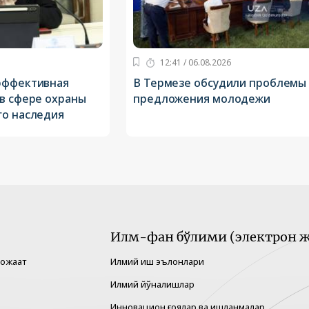
12:41 / 06.08.2026
эффективная
В Термезе обсудили проблемы
 в сфере охраны
предложения молодежи
го наследия
Илм-фан бўлими (электрон ж
рожаат
Илмий иш эълонлари
Илмий йўналишлар
Инновацион ғоялар ва ишланмалар