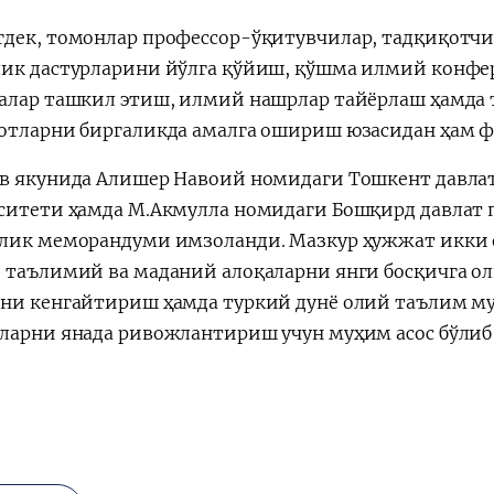
дек, томонлар профессор-ўқитувчилар, тадқиқотчил
ик дастурларини йўлга қўйиш, қўшма илмий конфер
алар ташкил этиш, илмий нашрлар тайёрлаш ҳамда 
отларни биргаликда амалга ошириш юзасидан ҳам 
в якунида Алишер Навоий номидаги Тошкент давлат 
ситети ҳамда М.Акмулла номидаги Бошқирд давлат 
лик меморандуми имзоланди. Мазкур ҳужжат икки о
 таълимий ва маданий алоқаларни янги босқичга о
ни кенгайтириш ҳамда туркий дунё олий таълим му
ларни янада ривожлантириш учун муҳим асос бўлиб