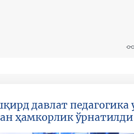
қирд давлат педагогика
ан ҳамкорлик ўрнатилди