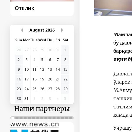
Постановление и
Поездки
его исполнение
Президент
Мамлак
August
2026
бу дав
Sun
Mon
Tue
Wed
Thu
Fri
Sat
барқар
26
27
28
29
30
31
1
яқин б
2
3
4
5
6
7
8
Давлат
9
10
11
12
13
14
15
ўлароқ
16
17
18
19
20
21
22
М.Акму
23
24
25
26
27
28
29
ташкил
30
31
1
2
3
4
5
таълим
Наши партнеры
ҳамда 
Учрашу