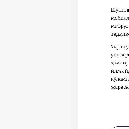
Шунинг
мобилл
маъруз
тадқиқ
Учрашу
универ
ҳамкор
илмий,
кўлами
жараён