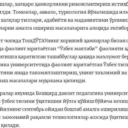
шлар, халқаро ҳамкорликни ривожлантириш истиқб
лди. Томонлар, аввало, туркология йўналишида и
 халқлар тиллари, адабиёти ва маданиятини ўрган
ларни амалга ошириш масалаларига алоҳида эътибор
т чоғида ТошДЎТАУнинг хорижий ҳамкорлар билан о
да фаолият юритаётган “Ўзбек мактаби” фаолияти ҳ
 этишга қаратилган ташаббуслар ҳақида маълумот бе
гика университетида фаолият юритаётган Ўзбек тил
тини янада такомиллаштириш, унинг таълимий ва 
лаш масалалари муҳокама қилинди.
ралар якунида Бошқирд давлат педагогика универс
а ўзбек тилини ўқитишни йўлга қўйиш бўйича кели
йилнинг сентябрь ойидан бошлаб амалга оширилиши
 замонавий рақамли технологиялар асосида ўқит
 қилади.