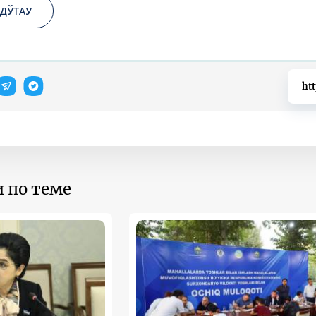
ДЎТАУ
ht
 по теме