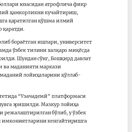
оллари юзасидан атрофлича фикр
лмий ҳамкорликни кучайтириш,
ишга қаратилган қўшма илмий
 қаратди.
либ бораётган ишлари, университет
амда ўзбек тилини халқаро миқёсда
рилди. Шундан сўнг, Бошқирд давлат
и ва маданияти маркази
маданий лойиҳаларини қўллаб-
итетида “Узачадемй” платформаси
шувга эришилди. Мазкур лойиҳа
 режалаштирилган бўлиб, у ўзбек
иш имкониятларини кенгайтиришга