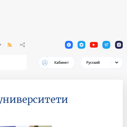
1
1
1
1
1
Кабинет
Русский
 университети