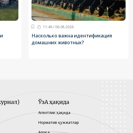
11:46 / 06.08.2026
 и
Насколько важна идентификация
домашних животных?
урнал)
ЎзА ҳақида
Агентлик ҳақида
Норматив ҳужжатлар
Алоқа