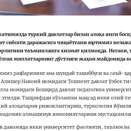
Поручение
Видеосе
а
Президента – в
совещан
действии
председ
Президе
атимизда туркий давлатлар билан алоқа янги босқи
Шавката
лат сиёсати даражасига чиқаётгани юртимиз келаж
Мирзиёе
орлигини таъминлашга хизмат қилмоқда. Негаки, 
ўлган миллатларнинг дўстлиги жаҳон майдонида к
имиз раҳбарининг ана шундай ташаббуси ва саъй-ҳ
, Алишер Навоий номидаги Тошкент давлат ўзбек ти
лла номидаги Бошқирд давлат педагогика универси
 этилди. Ташрифдан кўзланган мақсад икки олий т
ий алоқаларни ривожлантириш, туркология йўнал
академик алмашинув имкониятларини мустаҳкамлаш
в давомида икки университет фаолияти, таълим ва 