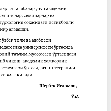
ар ва талабалар учун академик
енциялар, семинарлар ва
туркология соҳасидаги истиқболли
фикр алмашди.
ўзбек тили ва адабиёти
педагогика университети ўртасида
лий таълим муассасаси ўртасидаги
либ чиқиш, академик ҳамкорлик
ассасалари ўртасидаги интеграцион
 хизмат қилади.
Шербек Исломов,
ЎзА