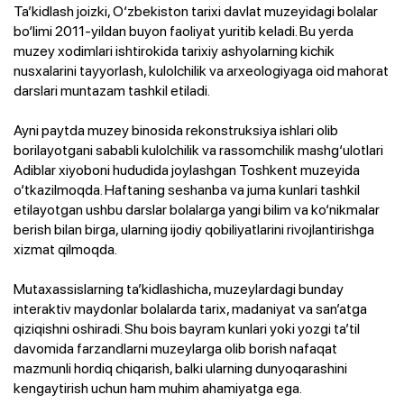
Ta’kidlash joizki, O‘zbekiston tarixi davlat muzeyidagi bolalar
bo‘limi 2011-yildan buyon faoliyat yuritib keladi. Bu yerda
muzey xodimlari ishtirokida tarixiy ashyolarning kichik
nusxalarini tayyorlash, kulolchilik va arxeologiyaga oid mahorat
darslari muntazam tashkil etiladi.
Ayni paytda muzey binosida rekonstruksiya ishlari olib
borilayotgani sababli kulolchilik va rassomchilik mashg‘ulotlari
Adiblar xiyoboni hududida joylashgan Toshkent muzeyida
o‘tkazilmoqda. Haftaning seshanba va juma kunlari tashkil
etilayotgan ushbu darslar bolalarga yangi bilim va ko‘nikmalar
berish bilan birga, ularning ijodiy qobiliyatlarini rivojlantirishga
xizmat qilmoqda.
Mutaxassislarning ta’kidlashicha, muzeylardagi bunday
interaktiv maydonlar bolalarda tarix, madaniyat va san’atga
qiziqishni oshiradi. Shu bois bayram kunlari yoki yozgi ta’til
davomida farzandlarni muzeylarga olib borish nafaqat
mazmunli hordiq chiqarish, balki ularning dunyoqarashini
kengaytirish uchun ham muhim ahamiyatga ega.