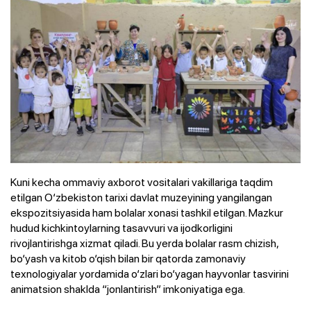
Kuni kecha ommaviy axborot vositalari vakillariga taqdim
etilgan O‘zbekiston tarixi davlat muzeyining yangilangan
ekspozitsiyasida ham bolalar xonasi tashkil etilgan. Mazkur
hudud kichkintoylarning tasavvuri va ijodkorligini
rivojlantirishga xizmat qiladi. Bu yerda bolalar rasm chizish,
bo‘yash va kitob o‘qish bilan bir qatorda zamonaviy
texnologiyalar yordamida o‘zlari bo‘yagan hayvonlar tasvirini
animatsion shaklda “jonlantirish” imkoniyatiga ega.