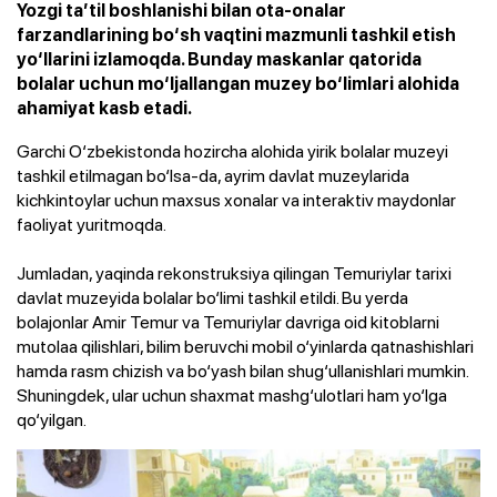
Yozgi ta’til boshlanishi bilan ota-onalar
farzandlarining bo‘sh vaqtini mazmunli tashkil etish
yo‘llarini izlamoqda. Bunday maskanlar qatorida
bolalar uchun mo‘ljallangan muzey bo‘limlari alohida
ahamiyat kasb etadi.
Garchi O‘zbekistonda hozircha alohida yirik bolalar muzeyi
tashkil etilmagan bo‘lsa-da, ayrim davlat muzeylarida
kichkintoylar uchun maxsus xonalar va interaktiv maydonlar
faoliyat yuritmoqda.
Jumladan, yaqinda rekonstruksiya qilingan Temuriylar tarixi
davlat muzeyida bolalar bo‘limi tashkil etildi. Bu yerda
bolajonlar Amir Temur va Temuriylar davriga oid kitoblarni
mutolaa qilishlari, bilim beruvchi mobil o‘yinlarda qatnashishlari
hamda rasm chizish va bo‘yash bilan shug‘ullanishlari mumkin.
Shuningdek, ular uchun shaxmat mashg‘ulotlari ham yo‘lga
qo‘yilgan.