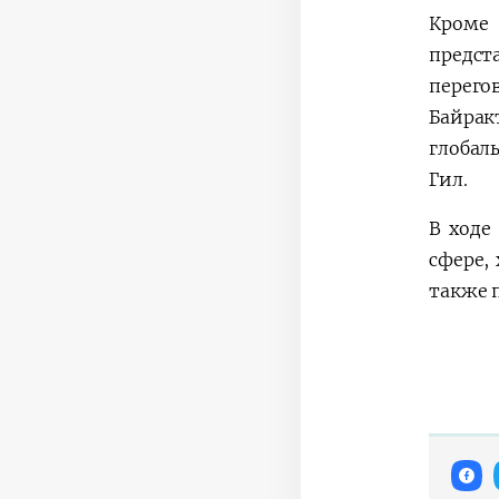
Кроме
предст
перего
Байрак
глобал
Гил.
В ходе
сфере,
также 