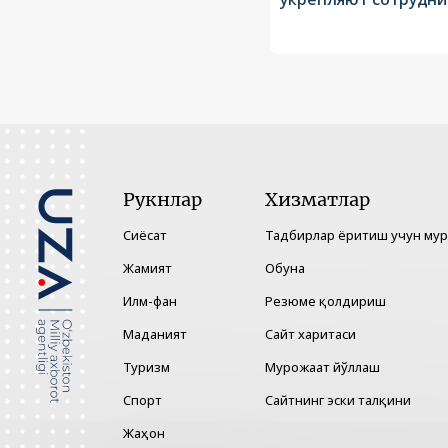
Рукнлар
Хизматлар
Сиёсат
Тадбирлар ёритиш учун му
Жамият
Обуна
Илм-фан
Резюме қолдириш
Маданият
Сайт харитаси
Туризм
Мурожаат йўллаш
Спорт
Сайтнинг эски талқини
Жаҳон