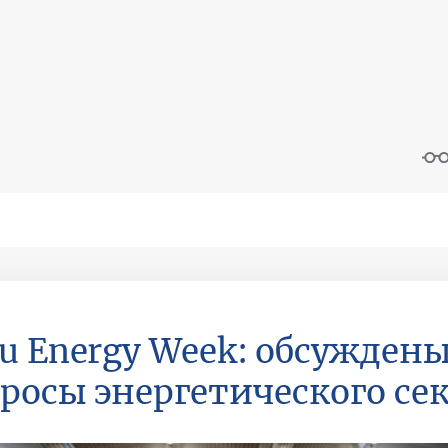
u Energy Week: обсужден
росы энергетического се