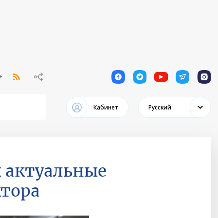
1
1
1
1
1
Кабинет
Русский
ы актуальные
ктора