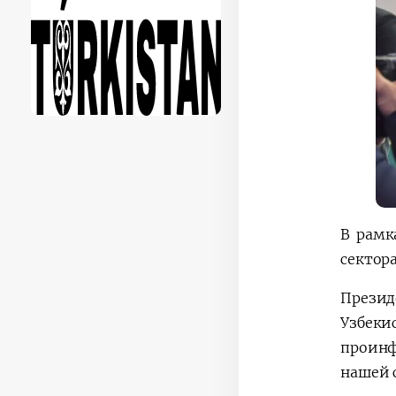
В рамк
сектор
Презид
Узбек
проинф
нашей 