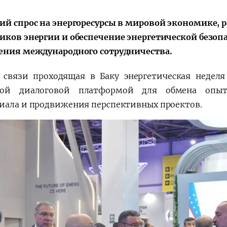
Поручение
Видеоселектор
ий спрос на энергоресурсы в мировой экономике,
Президента – в
совещания под
иков энергии и обеспечение энергетической безоп
действии
председательс
Президента
ения международного сотрудничества.
Шавката
Мирзиёева
 связи проходящая в Баку энергетическая неделя
вой диалоговой платформой для обмена опыт
иала и продвижения перспективных проектов.