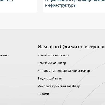
инфраструктуры
Илм-фан бўлими (электрон ж
рожаат
Илмий иш эълонлари
Илмий йўналишлар
Инновацион ғоялар ва ишланмалар
Таҳрир ҳайъати
Мақолага қўйилган талаблар
Низоми