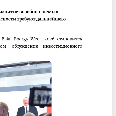
ные
После визита
2025 год – Го
 развитие возобновляемых
Президента…
охраны
асности требуют дальнейшего
твом
окружающей
и «зеленой»
экономики
 Baku Energy Week 2026 становится
ом, обсуждения инвестиционного