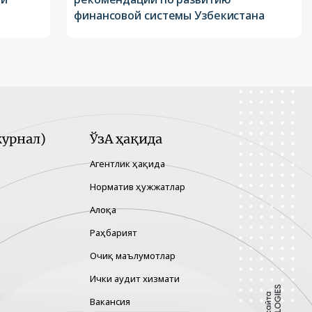
финансовой системы Узбекистана
урнал)
ЎзА ҳақида
Агентлик ҳақида
Норматив ҳужжатлар
Алоқа
Раҳбарият
Очиқ маълумотлар
Ички аудит хизмати
Вакансия