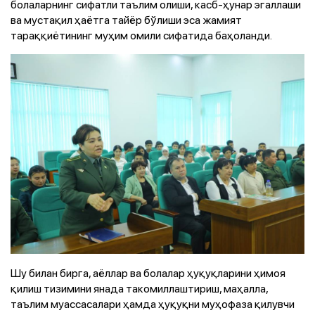
болаларнинг сифатли таълим олиши, касб-ҳунар эгаллаши
ва мустақил ҳаётга тайёр бўлиши эса жамият
тараққиётининг муҳим омили сифатида баҳоланди.
Шу билан бирга, аёллар ва болалар ҳуқуқларини ҳимоя
қилиш тизимини янада такомиллаштириш, маҳалла,
таълим муассасалари ҳамда ҳуқуқни муҳофаза қилувчи