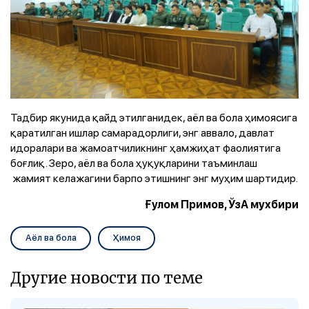
Тадбир якунида қайд этилганидек, аёл ва бола ҳимоясига
қаратилган ишлар самарадорлиги, энг аввало, давлат
идоралари ва жамоатчиликнинг ҳамжиҳат фаолиятига
боғлиқ. Зеро, аёл ва бола ҳуқуқларини таъминлаш
жамият келажагини барпо этишнинг энг муҳим шартидир.
Ғулом Примов, ЎзА мухбири
Аёл ва бола
Ҳимоя
Другие новости по теме