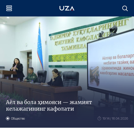
Аёл ва бола ҳимояси — жамият
келажагининг кафолати
Общество
19:14 / 16.04.2026