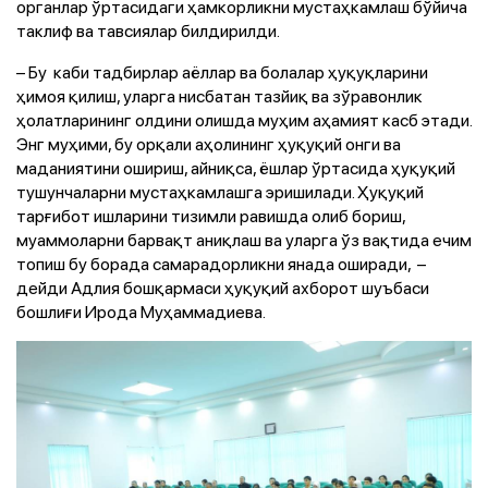
органлар ўртасидаги ҳамкорликни мустаҳкамлаш бўйича
таклиф ва тавсиялар билдирилди.
– Бу каби тадбирлар аёллар ва болалар ҳуқуқларини
ҳимоя қилиш, уларга нисбатан тазйиқ ва зўравонлик
ҳолатларининг олдини олишда муҳим аҳамият касб этади.
Энг муҳими, бу орқали аҳолининг ҳуқуқий онги ва
маданиятини ошириш, айниқса, ёшлар ўртасида ҳуқуқий
тушунчаларни мустаҳкамлашга эришилади. Ҳуқуқий
тарғибот ишларини тизимли равишда олиб бориш,
муаммоларни барвақт аниқлаш ва уларга ўз вақтида ечим
топиш бу борада самарадорликни янада оширади, –
дейди Адлия бошқармаси ҳуқуқий ахборот шуъбаси
бошлиғи Ирода Муҳаммадиева.