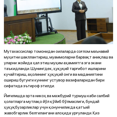
Мутахассислар томонидан оилаларда соғлом маънавий
муҳитни шакллантириш, муаммоларни барвақт аниқлаш ва
уларни жойида ҳал этиш муҳим аҳамиятга эга экани
таъкидланди. Шунингдек, ҳуқуқий тарғибот ишларини
кучайтириш, аҳолининг ҳуқуқий онги ва маданиятини
ошириш бугунги куннинг устувор вазифаларидан бири
сифатида эътироф этилди.
Йиғилишда эрта никоҳ ва мажбурий турмуш каби салбий
ҳолатларга мутлақо йўл қўйиб бўлмаслиги, бундай
ҳуқуқбузарликлар учун қонунчиликда қатъий
жавобгарлик белгилангани алоҳида урғуланди. Қиз