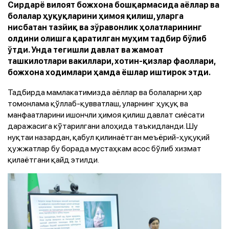
Сирдарё вилоят божхона бошқармасида аёллар ва
болалар ҳуқуқларини ҳимоя қилиш, уларга
нисбатан тазйиқ ва зўравонлик ҳолатларининг
олдини олишга қаратилган муҳим тадбир бўлиб
ўтди. Унда тегишли давлат ва жамоат
ташкилотлари вакиллари, хотин-қизлар фаоллари,
божхона ходимлари ҳамда ёшлар иштирок этди.
Тадбирда мамлакатимизда аёллар ва болаларни ҳар
томонлама қўллаб-қувватлаш, уларнинг ҳуқуқ ва
манфаатларини ишончли ҳимоя қилиш давлат сиёсати
даражасига кўтарилгани алоҳида таъкидланди. Шу
нуқтаи назардан, қабул қилинаётган меъёрий-ҳуқуқий
ҳужжатлар бу борада мустаҳкам асос бўлиб хизмат
қилаётгани қайд этилди.