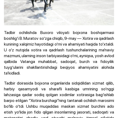
Tadbir ochilishda Buxoro viloyati bojxona boshqarmasi
boshlig‘i B. Muratov so‘zga chiqib, 9-may — Xotira va qadrlash
kunining xalqimiz hayotidagi o‘rni va ahamiyati haqida to‘xtaldi.
U o‘z nutqida xotira va qadrlash tushunchalarining ma’naviy
mazmuni, ularning inson tarbiyasidagi o‘rni, ayniqsa, yosh avlod
qalbida Vatanga muhabbat, sadoqat, burch va fidoyilik
tuyg‘ularini shakllantirishdagi beqiyos ahamiyatini alohida
ta’kidladi.
Tadbir doirasida bojxona organlarida sidqidildan xizmat qilib,
harbiy qasamyodi va sharafli kasbiga umrining so‘nggi
lahzasiga qadar sodiq qolgan xodimlar xotirasiga bag‘ishlab
barpo etilgan “Xotira burchagi”ning tantanali ochilish marosimi
bo‘lib o‘tdi. Ushbu muqaddas maskan xizmat burchini ado
etish yo‘lida jon fido qilgan insonlarning jasorati, sadoqati va
matonatini abadiy yod etuvchi ma’naviy timsol sifatida