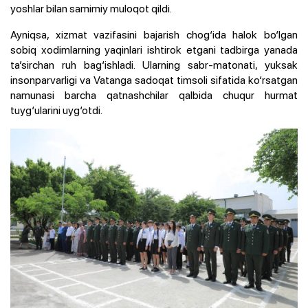
yoshlar bilan samimiy muloqot qildi.
Ayniqsa, xizmat vazifasini bajarish chog‘ida halok bo‘lgan
sobiq xodimlarning yaqinlari ishtirok etgani tadbirga yanada
ta’sirchan ruh bag‘ishladi. Ularning sabr-matonati, yuksak
insonparvarligi va Vatanga sadoqat timsoli sifatida ko‘rsatgan
namunasi barcha qatnashchilar qalbida chuqur hurmat
tuyg‘ularini uyg‘otdi.