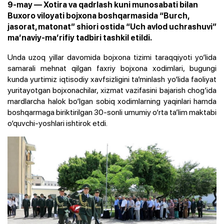
9-may — Xotira va qadrlash kuni munosabati bilan
Buxoro viloyati bojxona boshqarmasida “Burch,
jasorat, matonat” shiori ostida “Uch avlod uchrashuvi”
ma’naviy-ma’rifiy tadbiri tashkil etildi.
Unda uzoq yillar davomida bojxona tizimi taraqqiyoti yo‘lida
samarali mehnat qilgan faxriy bojxona xodimlari, bugungi
kunda yurtimiz iqtisodiy xavfsizligini ta’minlash yo‘lida faoliyat
yuritayotgan bojxonachilar, xizmat vazifasini bajarish chog‘ida
mardlarcha halok bo‘lgan sobiq xodimlarning yaqinlari hamda
boshqarmaga biriktirilgan 30-sonli umumiy o‘rta ta’lim maktabi
o‘quvchi-yoshlari ishtirok etdi.