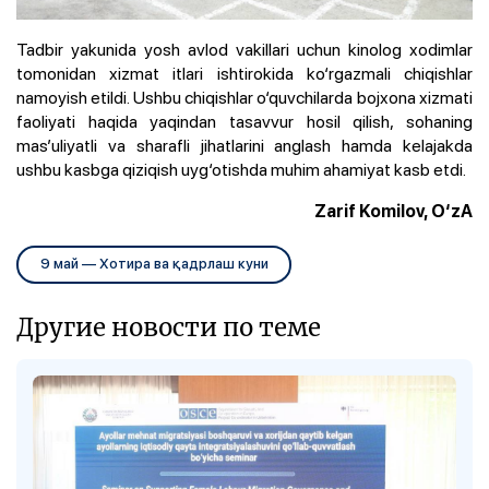
Tadbir yakunida yosh avlod vakillari uchun kinolog xodimlar
tomonidan xizmat itlari ishtirokida ko‘rgazmali chiqishlar
namoyish etildi. Ushbu chiqishlar o‘quvchilarda bojxona xizmati
faoliyati haqida yaqindan tasavvur hosil qilish, sohaning
mas’uliyatli va sharafli jihatlarini anglash hamda kelajakda
ushbu kasbga qiziqish uyg‘otishda muhim ahamiyat kasb etdi.
Zarif Komilov, O‘zA
9 май — Хотира ва қадрлаш куни
Другие новости по теме