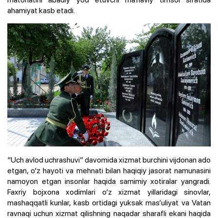
ahamiyat kasb etadi.
“Uch avlod uchrashuvi” davomida xizmat burchini vijdonan ado
etgan, o‘z hayoti va mehnati bilan haqiqiy jasorat namunasini
namoyon etgan insonlar haqida samimiy xotiralar yangradi.
Faxriy bojxona xodimlari o‘z xizmat yillaridagi sinovlar,
mashaqqatli kunlar, kasb ortidagi yuksak mas’uliyat va Vatan
ravnaqi uchun xizmat qilishning naqadar sharafli ekani haqida