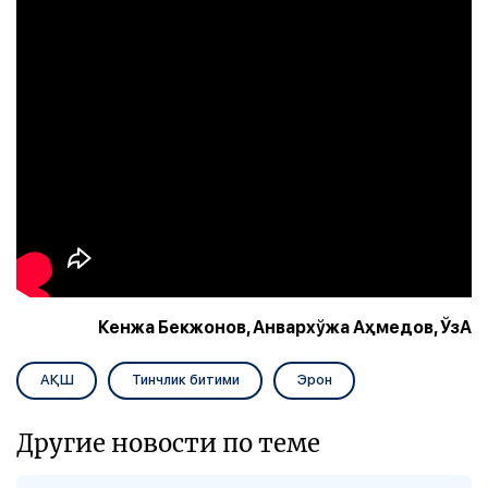
Кенжа Бекжонов, Анвархўжа Аҳмедов, ЎзА
АҚШ
Тинчлик битими
Эрон
Другие новости по теме