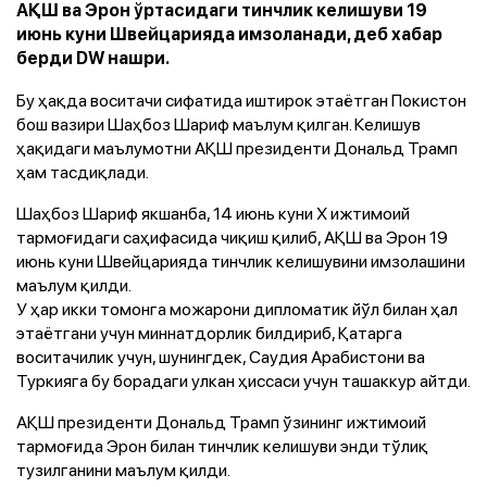
АҚШ ва Эрон ўртасидаги тинчлик келишуви 19
июнь куни Швейцарияда имзоланади, деб хабар
берди DW нашри.
Бу ҳақда воситачи сифатида иштирок этаётган Покистон
бош вазири Шаҳбоз Шариф маълум қилган. Келишув
ҳақидаги маълумотни АҚШ президенти Дональд Трамп
ҳам тасдиқлади.
Шаҳбоз Шариф якшанба, 14 июнь куни Х ижтимоий
тармоғидаги саҳифасида чиқиш қилиб, АҚШ ва Эрон 19
июнь куни Швейцарияда тинчлик келишувини имзолашини
маълум қилди.
У ҳар икки томонга можарони дипломатик йўл билан ҳал
этаётгани учун миннатдорлик билдириб, Қатарга
воситачилик учун, шунингдек, Саудия Арабистони ва
Туркияга бу борадаги улкан ҳиссаси учун ташаккур айтди.
АҚШ президенти Дональд Трамп ўзининг ижтимоий
тармоғида Эрон билан тинчлик келишуви энди тўлиқ
тузилганини маълум қилди.