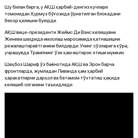
Шу билан бирга, у АҚШ ҳарбий-денгиз кучлари
томонидан Ҳурмуз бўғозида ўрнатилган блокадани
бекор қилишни буюрди.
АҚШ вице-президенти Жеймс Ди Вэнс келишувни
Женева шаҳрида имзолаш маросимида қатнашишни
режалаштираётганини билдирди. Унинг сўзларига кўра,
учрашувда Трампнинг ўзи ҳам иштирок этиши мумкин.
Шаҳбоз Шариф ўз баёнотида АҚШ ва Эрон барча
фронтларда, жумладан Ливанда ҳам ҳарбий
ҳаракатларни дарҳол ва батамом тўхтатиш ҳақида
келишиб олганини таъкидлади.