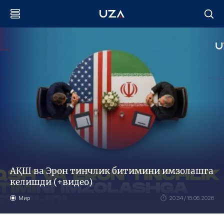
АҚШ ва Эрон тинчлик битимини имзолашга
келишди (+видео)
Мир
20:34 / 15.06.2026