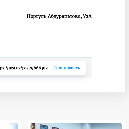
Норгуль Абдураимова, УзА
tps://uza.uz/posts/866302
Скопировать