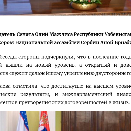
Поручение
Видеоселектор
Президента – в
совещания под
действии
председательс
Президента
датель Сената Олий Мажлиса Республики Узбекистан
Шавката
кером Национальной ассамблеи Сербии Аной Брнаб
Мирзиёева
 беседы стороны подчеркнули, что в последние го
й вышли на новый уровень, а открытый и дов
рств служит дальнейшему укреплению двустороннего
баева отметила, что достигнутые на высшем уров
ические результаты, и межпарламентский диал
ментов претворения этих договоренностей в жизнь.