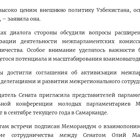
ысоко ценим внешнюю политику Узбекистана, о
 – заявила она.
ах диалога стороны обсудили вопросы расширен
изации деятельности межпарламентских комисс
ничества. Особое внимание уделялось важности 
гося потенциала и масштабирования взаимовыгодн
ы достигли соглашения об активизации межпар
 делегациями и развитии межрегионального сотруд
датель Сената пригласила представителей парламе
льной конференции молодых парламентариев Ме
 в сентябре текущего года в Самарканде.
гам встречи подписан Меморандум о взаимопоним
тие сотрудничества между Сенатом Олий Ма