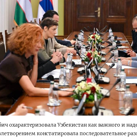
абич охарактеризовала Узбекистан как важного и на
овлетворением констатировала последовательное ра