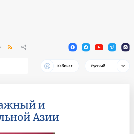
1
1
1
1
1
Кабинет
Русский
важный и
льной Азии