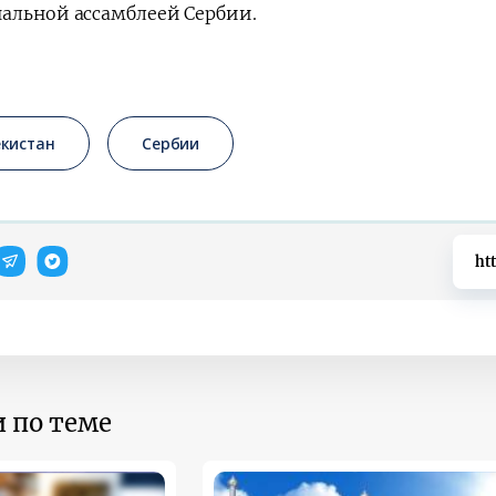
альной ассамблеей Сербии.
екистан
Сербии
ht
 по теме