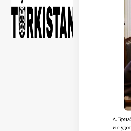
А. Брн
и с уд