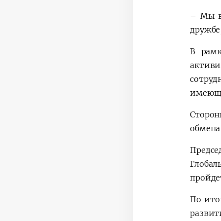
– Мы в
дружбе,
В рамк
актив
сотруд
имеюще
Сторон
обмена
Предсе
Глоба
пройдет
По ито
разви