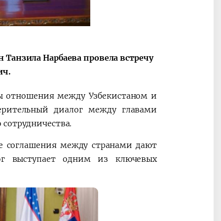
ные
После визита
2025 год – Го
Президента…
охраны
твом
окружающей
и «зеленой»
 Танзила Нарбаева провела встречу
экономики
ич.
ды отношения между Узбекистаном и
ерительный диалог между главами
 сотрудничества.
не соглашения между странами дают
ог выступает одним из ключевых