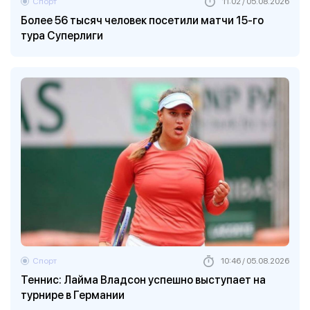
Спорт
11:02 / 05.08.2026
Более 56 тысяч человек посетили матчи 15-го
тура Суперлиги
Спорт
10:46 / 05.08.2026
Теннис: Лайма Владсон успешно выступает на
турнире в Германии