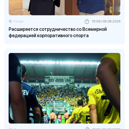
Спорт
15:09 / 05.08.2026
Расширяется сотрудничество со Всемирной
федерацией корпоративного спорта