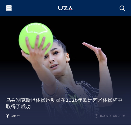
乌兹别克斯坦体操运动员在2026年欧洲艺术体操杯中
取得了成功
Спорт
11:00 / 04.05.2026